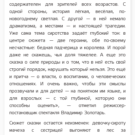
содержателен для зрителей всех возрастов. С
одной стороны, история лёгкая, весёлая, по-
новогоднему светлая. С другой — в ней немало
драматизма, а местами — и настоящей трагедии.
Уже сама тема сиротства задаёт глубокий тон: в
центре сюжета — две героини, обе по-своему
несчастные: бедная падчерица и королева. И порой
даже не скажешь, чья доля тяжелее. А еще это
сказка о силе природы и о том, что в ней есть свой
строгий порядок, нарушать который нельзя. Это ещё
и притча — о власти, о воспитании, о человеческих
отношениях. И очень важно, чтобы эти смыслы
прозвучали и для детей — на понятном им языке, и
для взрослых — с той глубиной, которую они
способны оценить», — отметил режиссер-
постановщик спектакля Владимир Золотарь.
Сюжет сказки остается неизменен: девочку-сироту
мачеха с сестрицей выгоняют в лес за