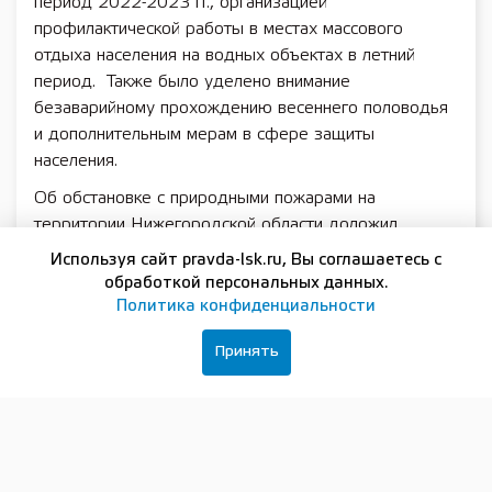
период 2022-2023 гг., организацией
профилактической работы в местах массового
отдыха населения на водных объектах в летний
период. Также было уделено внимание
безаварийному прохождению весеннего половодья
и дополнительным мерам в сфере защиты
населения.
Об обстановке с природными пожарами на
территории Нижегородской области доложил
заместитель начальника управления надзорной
Используя сайт pravda-lsk.ru, Вы соглашаетесь с
деятельности и профилактической работы ГУ МЧС
обработкой персональных данных.
России по Нижегородской области Александр
Политика конфиденциальности
Пономарев. По его словам, с момента схода
Принять
снежного покрова в текущем году на территории
региона зарегистрировано 85 пожаров сухой
травянистой растительности.
Для контроля за соблюдением требований
пожарной безопасности на территории области