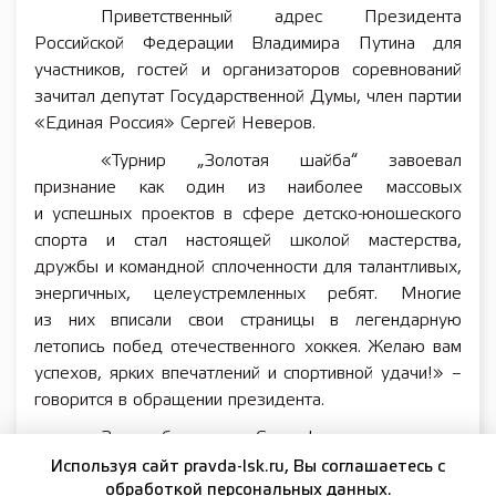
Приветственный адрес Президента
Российской Федерации Владимира Путина для
участников, гостей и организаторов соревнований
зачитал депутат Государственной Думы, член партии
«Единая Россия» Сергей Неверов.
«Турнир „Золотая шайба“ завоевал
признание как один из наиболее массовых
и успешных проектов в сфере детско-юношеского
спорта и стал настоящей школой мастерства,
дружбы и командной сплоченности для талантливых,
энергичных, целеустремленных ребят. Многие
из них вписали свои страницы в легендарную
летопись побед отечественного хоккея. Желаю вам
успехов, ярких впечатлений и спортивной удачи!» –
говорится в обращении президента.
За победу в Суперфинале в своих
возрастных категориях боролись более 300 юных
Используя сайт pravda-lsk.ru, Вы соглашаетесь с
обработкой персональных данных.
хоккеистов из 14 регионов России.