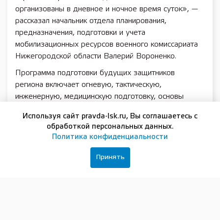
организованы в дневное и ночное время суток», —
рассказал начальник отдела планирования,
предназначения, подготовки и учета
мобилизационных ресурсов военного комиссариата
Нижегородской области Валерий Вороненко.
Программа подготовки будущих защитников
региона включает огневую, тактическую,
инженерную, медицинскую подготовку, основы
радиоэлектронной борьбы, управления и связи.
Используя сайт pravda-lsk.ru, Вы соглашаетесь с
Обучение резервистов проходит на полигоне
обработкой персональных данных.
воинской части под руководством опытных
Политика конфиденциальности
инструкторов, имеющих реальный боевой опыт.
Принять
«Условия обучения максимально приближены к
боевым. Акцент делаем на индивидуальной
подготовке – проверяем возможности и способности
каждого. Если требуется, адаптируем программу
под тех, кто не имел боевого опыта. Отрабатываем
удержание оружия, правильность прицеливания и