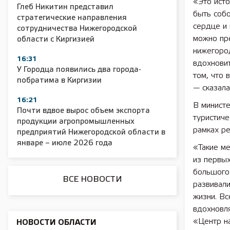
«Это исто
Глеб Никитин представил
быть собо
стратегические направления
сердце и 
сотрудничества Нижегородской
можно пре
области с Киргизией
нижегород
16:31
2025 11 01 Сельское хозяйство 2025
2025 11 01 55
вдохновит
У Городца появились два города-
том, что 
побратима в Киргизии
— сказал
16:21
В министе
Почти вдвое вырос объем экспорта
туристиче
продукции агропромышленных
рамках ре
предприятий Нижегородской области в
январе – июле 2026 года
«Такие ме
из первых
большого 
ВСЕ НОВОСТИ
развивали
жизни. Вс
вдохновл
«Центр н
НОВОСТИ ОБЛАСТИ