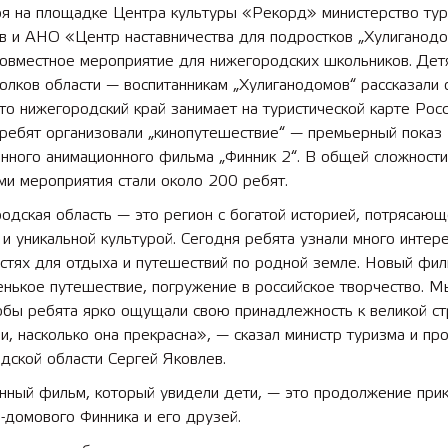
ря на площадке Центра культуры «Рекорд» министерство тур
в и АНО «Центр наставничества для подростков „Хулиганодо
совместное мероприятие для нижегородских школьников. Дет
олков области — воспитанникам „Хулиганодомов“ рассказали 
то нижегородский край занимает на туристической карте Рос
 ребят организовали „кинопутешествие“ — премьерный показ
нного анимационного фильма „Финник 2“. В общей сложности
ми мероприятия стали около 200 ребят.
дская область — это регион с богатой историей, потрясающ
и уникальной культурой. Сегодня ребята узнали много интер
стях для отдыха и путешествий по родной земле. Новый фил
нькое путешествие, погружение в российское творчество. М
обы ребята ярко ощущали свою принадлежность к великой ст
и, насколько она прекрасна», — сказал министр туризма и пр
дской области Сергей Яковлев.
нный фильм, который увидели дети, — это продолжение при
-домового Финника и его друзей.