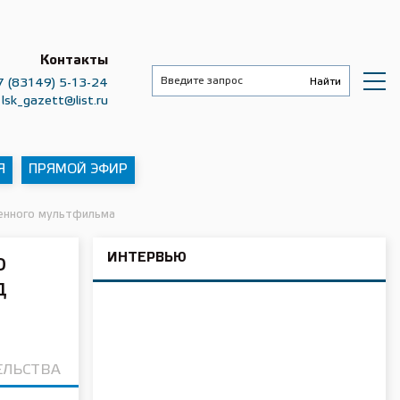
Контакты
7 (83149) 5-13-24
lsk_gazett@list.ru
Я
ПРЯМОЙ ЭФИР
енного мультфильма
ИНТЕРВЬЮ
о
д
ЕЛЬСТВА