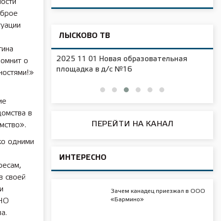
лости
оброе
туации
ЛЫСКОВО ТВ
тина
2025 11 01 Новая образовательная
помнит о
чения
площадка в д/с №16
дностями!»
ие
домства в
ПЕРЕЙТИ НА КАНАЛ
мство».
ко одними
ИНТЕРЕСНО
ресам,
в своей
и
Зачем канадец приезжал в ООО
«Бармино»
АНО
а.