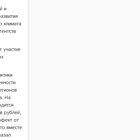
й и
развития
о климата
гентств
т участие
ых
ктики
енности
егионов
а. На
одится
в рублей,
ффект от
что вместе
казал