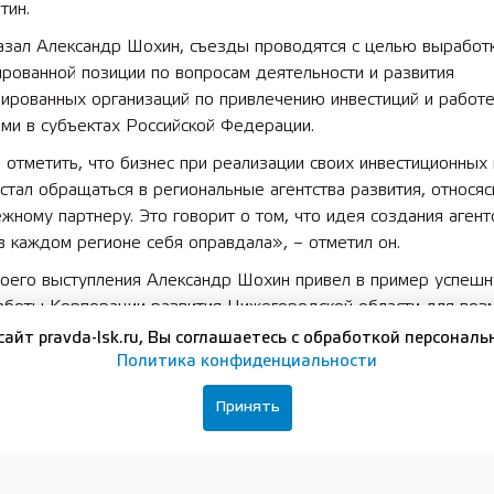
тин.
казал Александр Шохин, съезды проводятся с целью выработ
рованной позиции по вопросам деятельности и развития
ированных организаций по привлечению инвестиций и работе
ми в субъектах Российской Федерации.
отметить, что бизнес при реализации своих инвестиционных
стал обращаться в региональные агентства развития, относяс
ежному партнеру. Это говорит о том, что идея создания агент
в каждом регионе себя оправдала», – отметил он.
воего выступления Александр Шохин привел в пример успеш
аботы Корпорации развития Нижегородской области для воз
ания в других субъектах.
сайт pravda-lsk.ru, Вы соглашаетесь с обработкой персональ
Политика конфиденциальности
е также приняли участие генеральный директор Корпорации 
дской области Игорь Ищенко, исполнительный директор и за
Принять
теля правления НААИР Рафаэль Хусяиншин, руководители аг
й и корпораций развития из регионов России. Они озвучили с
ния по повышению эффективности работы агентств и корпор