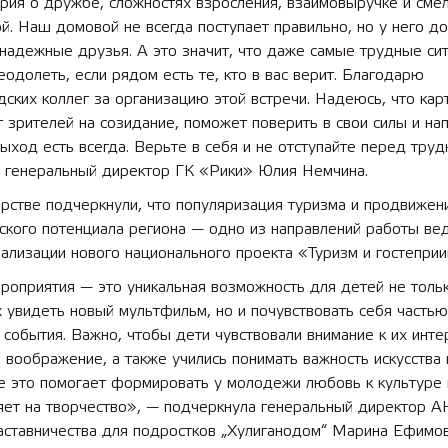
рия о дружбе, сложностях взросления, взаимовыручке и сме
й. Наш домовой не всегда поступает правильно, но у него д
надежные друзья. А это значит, что даже самые трудные си
одолеть, если рядом есть те, кто в вас верит. Благодарю
ских коллег за организацию этой встречи. Надеюсь, что кар
 лет СОШ №2
2025 11 01 Земли
 зрителей на созидание, поможет поверить в свои силы и на
сельскохозяйственного назна
выход есть всегда. Верьте в себя и не отступайте перед тру
а генеральный директор ГК «Рики» Юлия Немчина.
рстве подчеркнули, что популяризация туризма и продвижен
ского потенциала региона — одно из направлений работы ве
ализации нового национального проекта «Туризм и гостеприи
роприятия — это уникальная возможность для детей не толь
 увидеть новый мультфильм, но и почувствовать себя частью
события. Важно, чтобы дети чувствовали внимание к их инте
 воображение, а также учились понимать важность искусства 
е это помогает формировать у молодежи любовь к культуре 
яет на творчество», — подчеркнула генеральный директор 
аставничества для подростков „Хулиганодом“ Марина Ефимов