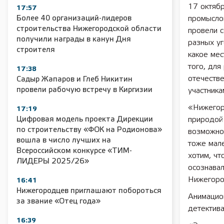
17 октяб
17:57
Более 40 организаций-лидеров
промысло
строительства Нижегородской области
провели 
получили награды в канун Дня
разных уг
строителя
какое мес
того, для
17:38
отечестве
Садыр Жапаров и Глеб Никитин
провели рабочую встречу в Киргизии
участника
«Нижегоро
17:19
Цифровая модель проекта Дирекции
природой 
по строительству «ФОК на Родионова»
возможно
вошла в число лучших на
тоже мале
Всероссийском конкурсе «ТИМ-
хотим, чт
ЛИДЕРЫ 2025/26»
осознавал
Нижегоро
16:41
Нижегородцев приглашают побороться
Анимацио
за звание «Отец года»
детектива
16:39