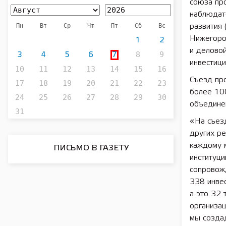
союза пр
наблюдате
Пн
Вт
Ср
Чт
Пт
Сб
Вс
развития
Нижегоро
1
2
и деловой
8
9
3
4
5
6
7
инвестици
10
11
12
13
14
15
16
Съезд пр
17
18
19
20
21
22
23
более 100
24
25
26
27
28
29
30
объединен
31
«На съез
других ре
каждому м
ПИСЬМО В ГАЗЕТУ
институци
сопровож
338 инве
а это 32 
организац
мы создад