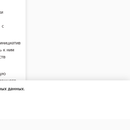
ки
 с
 инициатив
ь к ним
ств
ную
можного
ных данных.
развития
меститель
ентств
вои
аций