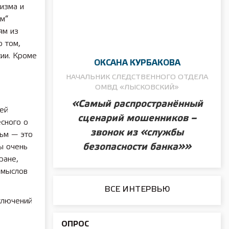
изма и
м“
ям из
о том,
сии. Кроме
ОКСАНА КУРБАКОВА
НАЧАЛЬНИК СЛЕДСТВЕННОГО ОТДЕЛА
ОМВД «ЛЫСКОВСКИЙ»
«Самый распространённый
ей
сценарий мошенников –
есного о
звонок из «службы
ьм — это
безопасности банка»»
ы очень
ране,
омыслов
ВСЕ ИНТЕРВЬЮ
ключений
ОПРОС