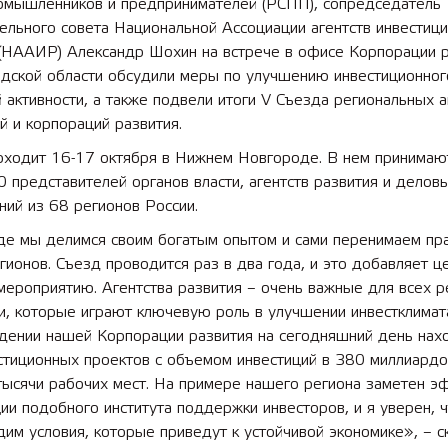
омышленников и предпринимателей (РСПП), сопредседатель
льного совета Национальной Ассоциации агентств инвестици
 (НААИР) Александр Шохин на встрече в офисе Корпорации 
дской области обсудили меры по улучшению инвестиционног
 активности, а также подвели итоги V Съезда региональных а
й и корпораций развития.
оходит 16-17 октября в Нижнем Новгороде. В нем принимаю
 представителей органов власти, агентств развития и делов
ий из 68 регионов России.
де мы делимся своим богатым опытом и сами перенимаем пра
гионов. Съезд проводится раз в два года, и это добавляет ц
ероприятию. Агентства развития – очень важные для всех р
и, которые играют ключевую роль в улучшении инвестклимат
дении нашей Корпорации развития на сегодняшний день нах
стиционных проектов с объемом инвестиций в 380 миллиардо
тысячи рабочих мест. На примере нашего региона заметен э
ии подобного института поддержки инвесторов, и я уверен, 
им условия, которые приведут к устойчивой экономике», – с