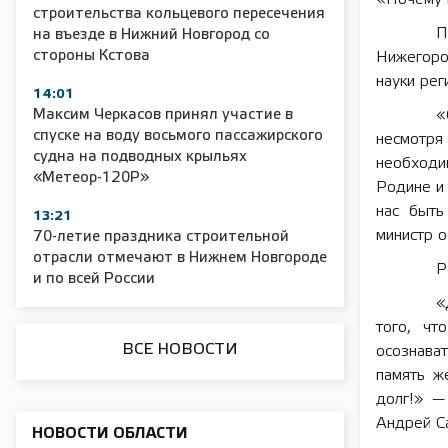
строительства кольцевого пересечения
П
на въезде в Нижний Новгород со
2025 11 01 Сельское хозяйство 2025
2025 11 01 55
стороны Кстова
Нижегоро
науки рег
14:01
Максим Черкасов принял участие в
«
спуске на воду восьмого пассажирского
несмотря 
судна на подводных крыльях
необходи
«Метеор-120Р»
Родине и 
нас быть
13:21
министр о
70-летие праздника строительной
отрасли отмечают в Нижнем Новгороде
Р
и по всей России
«
того, чт
ВСЕ НОВОСТИ
осознават
память ж
долг!» —
Андрей Са
НОВОСТИ ОБЛАСТИ