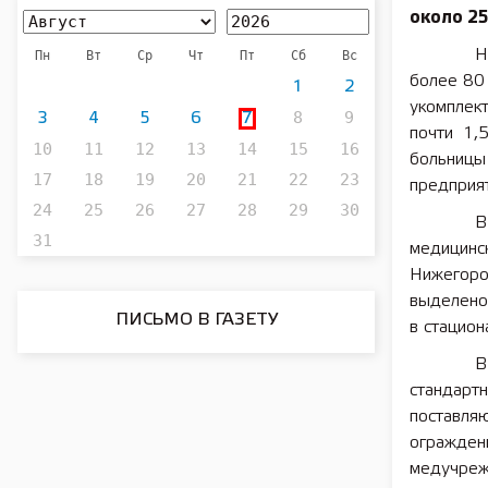
около 25
Н
Пн
Вт
Ср
Чт
Пт
Сб
Вс
более 80
1
2
укомплек
8
9
3
4
5
6
7
почти 1,
10
11
12
13
14
15
16
больниц
17
18
19
20
21
22
23
предприя
24
25
26
27
28
29
30
В
31
медицин
Нижегоро
выделено 
ПИСЬМО В ГАЗЕТУ
в стацио
В
стандартн
поставля
огражде
медучреж