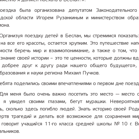
оездка была организована депутатом Законодательного
 лет СОШ №2
2025 11 01 Земли
дской области Игорем Рузанкиным и министерством обра
сельскохозяйственного назна
иона.
Организуя поездку детей в Беслан, мы стремимся показать:
на все его красоты, остается хрупким. Это путешествие на
мости беречь мир и взаимопонимание, а также о том, что
знание своей истории – это те ценности, которые должны в
 добрее друг к другу ради нашего общего будущего»,
бразования и науки региона Михаил Пучков.
ебята поделились своими впечатлениями о первом дне поезд
Для меня было очень важно посетить это место — место с
о я увидел своими глазами, бегут мурашки. Невероятн
ь, сколько здесь погибло людей. Знать историю своей Роди
ертв трагедий и делать всё возможное для сохранения м
 говорит учащийся 11-го класса средней школы № 10 г. В
льников.