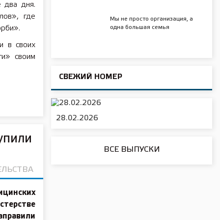
 два дня.
лов», где
Мы не просто организация, а
орби».
одна большая семья
и в своих
ти» своим
СВЕЖИЙ НОМЕР
28.02.2026
упили
ВСЕ ВЫПУСКИ
ЕЛЬСТВА
ицинских
терстве
аправили