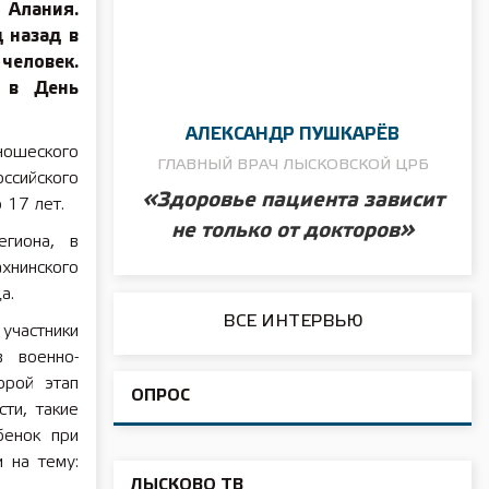
 Алания.
 назад в
человек.
 в День
АЛЕКСАНДР ПУШКАРЁВ
ношеского
ГЛАВНЫЙ ВРАЧ ЛЫСКОВСКОЙ ЦРБ
ссийского
«Здоровье пациента зависит
 17 лет.
не только от докторов»
егиона, в
хнинского
а.
ВСЕ ИНТЕРВЬЮ
участники
в военно-
орой этап
ОПРОС
ти, такие
бенок при
 на тему:
ЛЫСКОВО ТВ