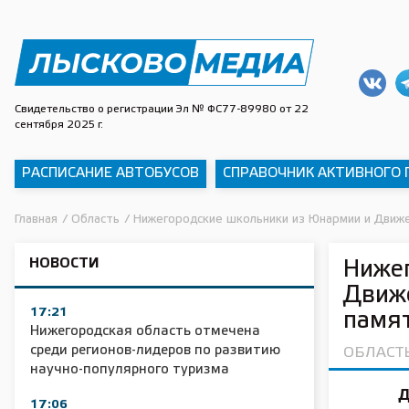
Свидетельство о регистрации Эл № ФС77-89980 от 22
сентября 2025 г.
РАСПИСАНИЕ АВТОБУСОВ
СПРАВОЧНИК АКТИВНОГО
Главная
/
Область
/
Нижегородские школьники из Юнармии и Движе
НОВОСТИ
Ниже
Движе
17:21
памят
Нижегородская область отмечена
среди регионов-лидеров по развитию
ОБЛАСТ
научно-популярного туризма
Д
17:06