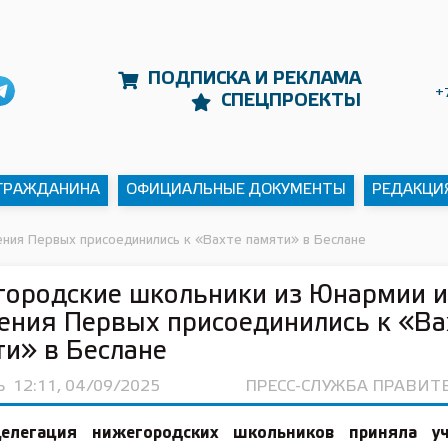
ПОДПИСКА И РЕКЛАМА
+
СПЕЦПРОЕКТЫ
 ГРАЖДАНИНА
ОФИЦИАЛЬНЫЕ ДОКУМЕНТЫ
РЕДАКЦИ
ния Первых присоединились к «Вахте памяти» в Беслане
городские школьники из Юнармии и
ния Первых присоединились к «Ва
и» в Беслане
Ь
12:11, 04/09/2025
ПРЕСС-СЛУЖБА ПРАВИТ
елегация нижегородских школьников приняла у