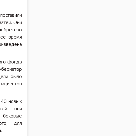
поставили
атей. Они
иобретено
шее время
изведена
ого фонда
бернатор
цели было
пациентов
140 новых
тей — они
, боковые
ого, для
.