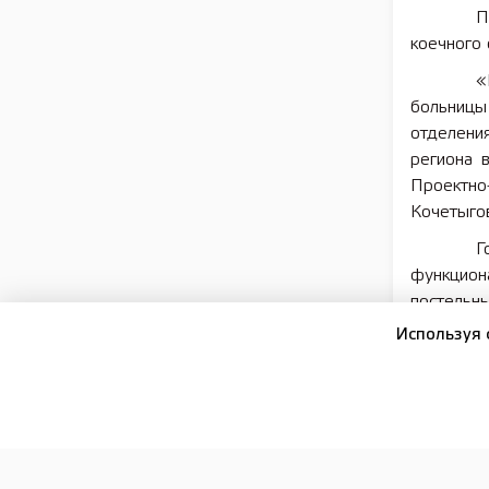
П
коечного
«
больницы
отделени
региона 
Проектно
Кочетыгов
Г
функцио
постельн
терапев
Используя 
гинеколог
Г
стандарт
160 компл
М