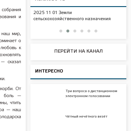
 собрания
2025 11 01 Новая образовательная
зования и
чения
площадка в д/с №16
 наш мир,
поминает о
 любовь к
ПЕРЕЙТИ НА КАНАЛ
дохновлять
 — сказал
ИНТЕРЕСНО
ки.
корби. От
Три вопроса о дистанционном
ая боль —
электронном голосовании
ны, чтить
ира — наш
олодарска
Чётный нечётного везёт