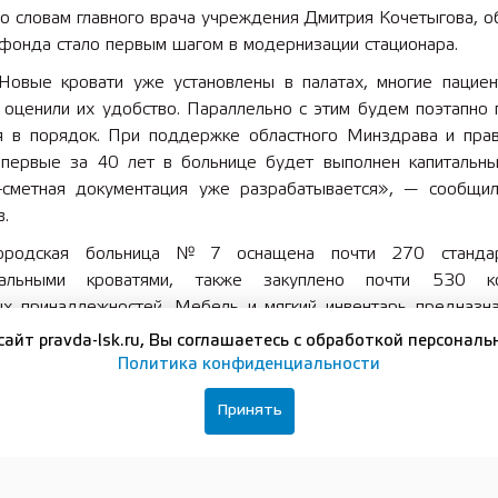
о словам главного врача учреждения Дмитрия Кочетыгова, о
 фонда стало первым шагом в модернизации стационара.
Новые кровати уже установлены в палатах, многие пацие
 оценили их удобство. Параллельно с этим будем поэтапно 
я в порядок. При поддержке областного Минздрава и прав
впервые за 40 лет в больнице будет выполнен капитальны
-сметная документация уже разрабатывается», — сообщи
.
ородская больница № 7 оснащена почти 270 станда
нальными кроватями, также закуплено почти 530 ко
ых принадлежностей. Мебель и мягкий инвентарь предназн
тического, оториноларингологического, неврологич
сайт pravda-lsk.ru, Вы соглашаетесь с обработкой персональ
ического отделений, а также отделения реанимации.
Политика конфиденциальности
ородская детская больница № 8, в свою очередь, пол
Принять
ных кроватей с матрасами и подушками, 10 функциональных 
ектов постельного белья.
ебель и необходимый мягкий инвентарь также пос