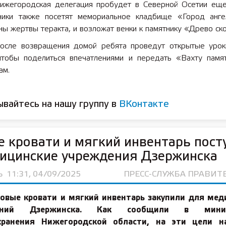
ижегородская делегация пробудет в Северной Осетии еще
ники также посетят мемориальное кладбище «Город анге
ы жертвы теракта, и возложат венки к памятнику «Древо ск
осле возвращения домой ребята проведут открытые урок
чтобы поделиться впечатлениями и передать «Вахту памя
ам.
вайтесь на нашу группу в
ВКонтакте
 кровати и мягкий инвентарь пост
ицинские учреждения Дзержинска
Ь
11:31, 04/09/2025
ПРЕСС-СЛУЖБА ПРАВИТ
овые кровати и мягкий инвентарь закупили для мед
ений Дзержинска. Как сообщили в минис
хранения Нижегородской области, на эти цели н