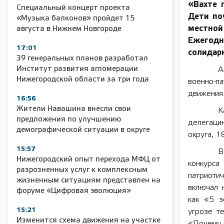
«Вахте 
Специальный концерт проекта
Дети по
«Музыка балконов» пройдет 15
местной
августа в Нижнем Новгороде
Ежегод
17:01
солидарн
39 генеральных планов разработал
Институт развития агломерации
А
Нижегородской области за три года
военно-п
движения
16:56
Жители Навашина внесли свои
К
предложения по улучшению
делегаци
демографической ситуации в округе
округа, 1
15:57
В
Нижегородский опыт перехода МФЦ от
конкурса
разрозненных услуг к комплексным
патриоти
жизненным ситуациям представлен на
включал 
форуме «Цифровая эволюция»
как «5 з
15:21
угрозе т
Изменится схема движения на участке
«Почему 