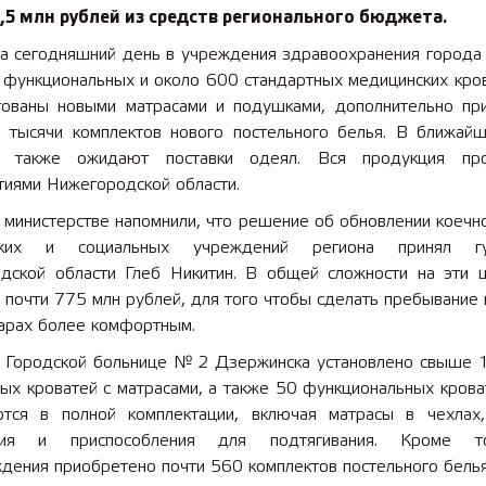
,5 млн рублей из средств регионального бюджета.
а сегодняшний день в учреждения здравоохранения города 
 функциональных и около 600 стандартных медицинских кров
тованы новыми матрасами и подушками, дополнительно пр
5 тысячи комплектов нового постельного белья. В ближай
ы также ожидают поставки одеял. Вся продукция про
тиями Нижегородской области.
 министерстве напомнили, что решение об обновлении коечн
ских и социальных учреждений региона принял гу
дской области Глеб Никитин. В общей сложности на эти 
почти 775 млн рублей, для того чтобы сделать пребывание 
нарах более комфортным.
 Городской больнице № 2 Дзержинска установлено свыше 
ых кроватей с матрасами, а также 50 функциональных крова
ются в полной комплектации, включая матрасы в чехлах
ния и приспособления для подтягивания. Кроме т
дения приобретено почти 560 комплектов постельного белья