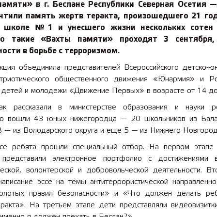
памяти» в г. Беслане Республики Северная Осетия —
чтили память жертв теракта, произошедшего 21 год
 школе № 1 и унесшего жизни нескольких сотен 
но такие «Вахты памяти» проходят 3 сентября,
ости в борьбе с терроризмом.
кция объединила представителей Всероссийского детско-ю
атриотического общественного движения «Юнармия» и Ро
 детей и молодежи «Движение Первых» в возрасте от 14 до
ак рассказали в министерстве образования и науки р
ю вошли 43 юных нижегородца — 20 школьников из Бала
8 — из Володарского округа и еще 5 — из Нижнего Новгород
се ребята прошли специальный отбор. На первом этапе 
 представили электронное портфолио с достижениями 
ческой, волонтерской и добровольческой деятельности. Вт
написание эссе на темы антитеррористической направленнос
олотых правил безопасности» и «Что должен делать ре
еракта». На третьем этапе дети представляли видеовизитки
именно я должен поехать в Беслан?».