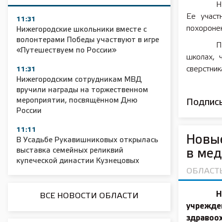
Н
Ее участ
11:31
похоронен
Нижегородские школьники вместе с
волонтерами Победы участвуют в игре
П
«Путешествуем по России»
школах, 
сверстник
11:31
Нижегородским сотрудникам МВД
вручили награды на торжественном
мероприятии, посвящённом Дню
Подписы
России
11:11
Новые
В Усадьбе Рукавишниковых открылась
выставка семейных реликвий
в мед
купеческой династии Кузнецовых
ОБЛАСТ
Н
ВСЕ НОВОСТИ ОБЛАСТИ
учрежд
здравоо