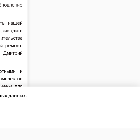
бновление
нты нашей
приводить
ительства
й ремонт.
л Дмитрий
ртными и
мплектов
ачены для
еского и
ных данных.
учила 80
кроватей,
тавили в