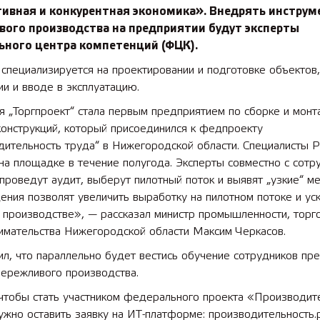
ивная и конкурентная экономика». Внедрять инстру
вого производства на предприятии будут эксперты
ьного центра компетенций (ФЦК).
специализируется на проектировании и подготовке объектов,
и и вводе в эксплуатацию.
 „Торгпроект“ стала первым предприятием по сборке и монт
онструкций, который присоединился к федпроекту
дительность труда“ в Нижегородской области. Специалисты 
на площадке в течение полугода. Эксперты совместно с сотр
проведут аудит, выберут пилотный поток и выявят „узкие“ ме
ния позволят увеличить выработку на пилотном потоке и ус
 производстве», — рассказал министр промышленности, торг
имательства Нижегородской области Максим Черкасов.
л, что параллельно будет вестись обучение сотрудников пр
бережливого производства.
 чтобы стать участником федерального проекта «Производит
ужно оставить заявку на ИТ-платформе: производительность.