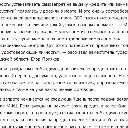
сть устанавливать самозапрет на выдачу кредита или займа
суслуги“ появилась у россиян в марте. И это очень востребов
а сегодня ей воспользовалось почти 309 тысяч нижегородцев
тересовались наличием такой услуги в очном формате — в М
нении заявления гражданам могут помочь специалисты. Тепе
оваться услугой можно в любом отделении нижегородских
циональных центров. Для этого потребуется предъявить тол
 удостоверяющий личность», — рассказал заместитель губер
дской области Егор Поляков.
ным гражданам необходимо дополнительно предоставить нот
ренный перевод документа, удостоверяющего личность. Воз
ь самозапрет не распространяется на ипотеку, образователь
диты, а также на уже заключенные договоры.
е запрета начинается на следующий день после подачи заяв
ие МФЦ. Если гражданин захочет взять кредит, а ранее был
н самозапрет, то процедуру снятия запрета необходимо осу
я до подачи заявления на предоставление кредита. Устанавли
 запреты можно неограниченное число раз», — отметила дир