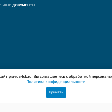
ЛЬНЫЕ ДОКУМЕНТЫ
е, в соответствии с законодательством Российской Федерации 
лежат использованию другими лицами в какой бы то ни было фо
сайт pravda-lsk.ru, Вы соглашаетесь с обработкой персональ
Политика конфиденциальности
Принять