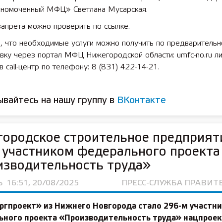
номоченный МФЦ» Светлана Мусарская.
апрета можно проверить по ссылке.
 11 01 55 лет СОШ №2
2025 11 01 Земли
 что необходимые услуги можно получить по предварительно
сельскохозяйствен
вку через портал МФЦ Нижегородской области: umfc-no.ru л
в call-центр по телефону: 8 (831) 422-14-21.
вайтесь на нашу группу в
ВКонтакте
ородское строительное предприят
 участником федерального проекта
изводительность труда»
Ь
16:51, 20/08/2025
ПРЕСС-СЛУЖБА ПРАВИТ
ргпроект» из Нижнего Новгорода стало 296-м участн
ьного проекта «Производительность труда» нацпроек