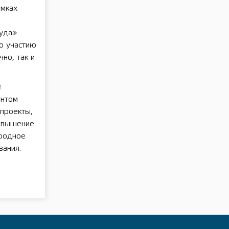
амках
руда»
о участию
но, так и
й
ентом
проекты,
повышение
еродное
вания.