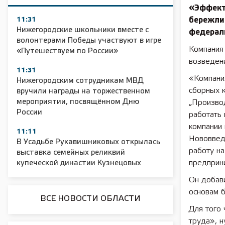
«Эффект
11:31
бережли
Нижегородские школьники вместе с
федерал
волонтерами Победы участвуют в игре
Компания 
«Путешествуем по России»
возведени
11:31
«Компания
Нижегородским сотрудникам МВД
сборных к
вручили награды на торжественном
мероприятии, посвящённом Дню
„Произво
России
работать 
компании 
11:11
Нововведе
В Усадьбе Рукавишниковых открылась
работу на
выставка семейных реликвий
предприн
купеческой династии Кузнецовых
Он добави
основам 
ВСЕ НОВОСТИ ОБЛАСТИ
Для того
труда», н