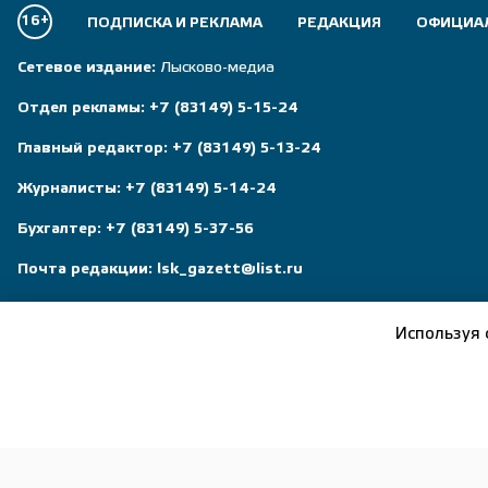
16+
ПОДПИСКА И РЕКЛАМА
РЕДАКЦИЯ
ОФИЦИА
Сетевое издание:
Лысково-медиа
Отдел рекламы:
+7 (83149) 5-15-24
Главный редактор:
+7 (83149) 5-13-24
Журналисты:
+7 (83149) 5-14-24
Бухгалтер:
+7 (83149) 5-37-56
Почта редакции:
lsk_gazett@list.ru
Исключительные права на материалы, размещённые на ресурс
принадлежат редакции газеты Приволжская правда, и не под
Используя 
Политика конфиденциальности
Пользовательское соглашение
Правила общения