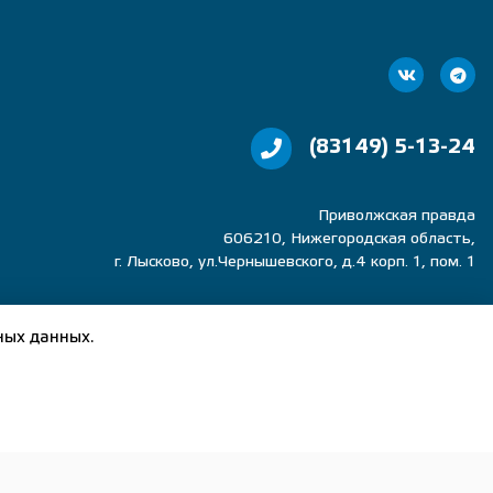
(83149) 5-13-24
Приволжская правда
606210, Нижегородская область,
г. Лысково, ул.Чернышевского, д.4 корп. 1, пом. 1
об охране результатов интеллектуальной деятельности
рме без письменного разрешения правообладателя
ных данных.