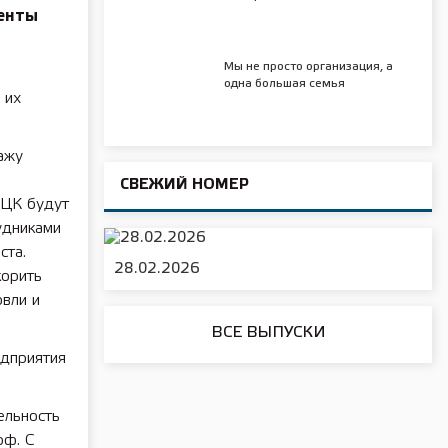
менты
Мы не просто организация, а
одна большая семья
 их
ажу
СВЕЖИЙ НОМЕР
РЦК будут
удниками
ста.
28.02.2026
корить
овли и
ВСЕ ВЫПУСКИ
едприятия
ельность
рф. С