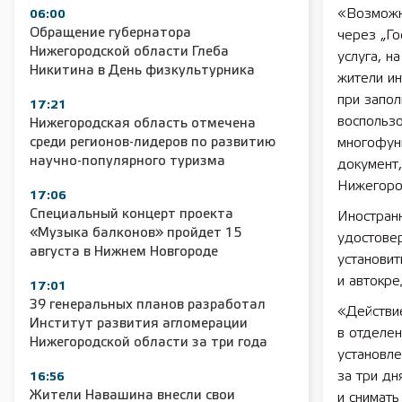
«Возможно
06:00
Обращение губернатора
через „Го
Нижегородской области Глеба
услуга, н
Никитина в День физкультурника
жители ин
при запол
17:21
воспольз
Нижегородская область отмечена
среди регионов-лидеров по развитию
многофунк
научно-популярного туризма
документ,
Нижегоро
17:06
Специальный концерт проекта
Иностран
«Музыка балконов» пройдет 15
удостове
августа в Нижнем Новгороде
установит
и автокре
17:01
39 генеральных планов разработал
«Действи
Институт развития агломерации
в отделен
Нижегородской области за три года
установле
за три дн
16:56
Жители Навашина внесли свои
и снимать