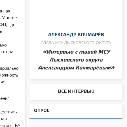
анная
. Многие
ФЦ, где
рь
АЛЕКСАНДР КОЧМАРЁВ
ГЛАВА МСУ ЛЫСКОВСКОГО ОКРУГА
ько
«Интервью с главой МСУ
натора
Лысковского округа
Александром Кочмарёвым»
ариально
можность
ные
ВСЕ ИНТЕРВЬЮ
ления
ОПРОС
ществить
вать
ектор ГБУ