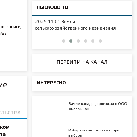
ЛЫСКОВО ТВ
2025 11 01 Новая образовательн
й записи,
ного назначения
площадка в д/с №16
ибо
ПЕРЕЙТИ НА КАНАЛ
ИНТЕРЕСНО
ие
Зачем канадец приезжал в ООО
«Бармино»
ЕЛЬСТВА
иком
Избирателям расскажут про
та
выборы