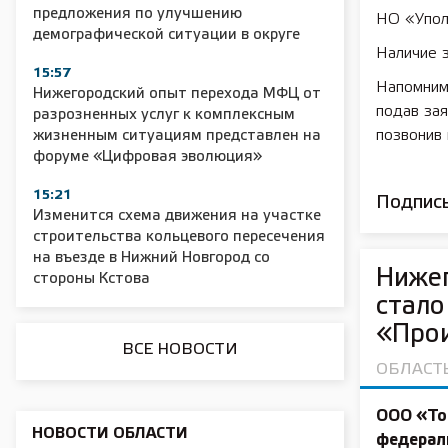
предложения по улучшению
НО «Упол
демографической ситуации в округе
Наличие з
ии
2025 11 01 Сельское хозяйство 2025
2025
15:57
Напомним,
Нижегородский опыт перехода МФЦ от
подав зая
разрозненных услуг к комплексным
позвонив 
жизненным ситуациям представлен на
форуме «Цифровая эволюция»
15:21
Подписы
Изменится схема движения на участке
строительства кольцевого пересечения
на въезде в Нижний Новгород со
Нижег
стороны Кстова
стало
«Про
ВСЕ НОВОСТИ
ОБЛАСТ
ООО «То
НОВОСТИ ОБЛАСТИ
федерал