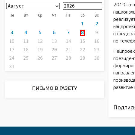
2019-го 
националь
Пн
Вт
Ср
Чт
Пт
Сб
Вс
реализуе
1
2
нацпроект
9
3
4
5
6
7
8
в федерал
10
11
12
13
14
15
16
по телефо
17
18
19
20
21
22
23
Нацпроек
24
25
26
27
28
29
30
президен
формиров
31
направле
производи
развитие 
ПИСЬМО В ГАЗЕТУ
Подписы