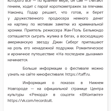
которого все — по крайней мере, он сам — считают
гением, ходит с парой короткометражек за плечами.
Наконец Годар решает, что готов, и берет
у дружественного продюсера немного денег
на картину по мотивам заметки из криминальной
хроники. Приятель режиссера Жан-Поль Бельмондо
соглашается сыграть жулика в бегах, а восходящую
американскую звезду Джин Сиберг приглашают
на роль его ненадежной подружки. Романтическое
и ироничное путешествие «На последнем дыхании»
начинается.
Больше информации о фестивале можно
узнать на сайте кинофестиваля: https://taff.ru.
Информация о показах в Нижнем
Новгороде — на официальной странице Центра
культуры «Рекорд» в соцсети «ВКонтакте»
https://vk.com/recordcult.