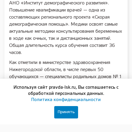
АНО «Институт демографического развития».
Повышение квалификации врачей — одна из
составляющих регионального проекта «Скорая
демографическая помощь». Медики освоят самые
актуальные методики консультирования беременных
в ходе как очных, так и дистанционных занятий.
Общая длительность курса обучения составит 36
часов.
Как отметили в министерстве здравоохранения
Нижегородской области, в числе первых 50
обучающихся — специалисты родильных домов № 1
и №4, женских консультаций при городской
Используя сайт pravda-lsk.ru, Вы соглашаетесь с
клинической больнице № 40 и родильном доме № 5,
обработкой персональных данных.
городских больниц № 21, №33 и №29, а также
Политика конфиденциальности
Нижегородского областного центра охраны
здоровья семьи и репродукции.
Принять
В планах организаторов — провести полезные
занятия, в том числе для среднего медицинского