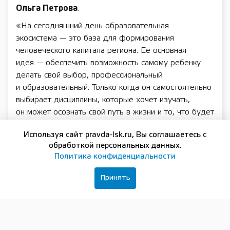
Ольга Петрова
.
«На сегодняшний день образовательная
экосистема — это база для формирования
человеческого капитала региона. Её основная
идея — обеспечить возможность самому ребенку
делать свой выбор, профессиональный
и образовательный. Только когда он самостоятельно
выбирает дисциплины, которые хочет изучать,
он может осознать свой путь в жизни и то, что будет
приносить ему счастье, удовольствие
Используя сайт pravda-lsk.ru, Вы соглашаетесь с
и материальное благосостояние. Создание
обработкой персональных данных.
инфраструктуры в рамках
национального
Политика конфиденциальности
проекта „Образование“
является ключевым
звеном в успешном развитии нового человека,
Принять
способного быть успешным и самодостаточным
в стремительно развивающемся мире», — отметила
министр образования, науки и молодежной политики
Нижегородской области
Ольга Петрова
.