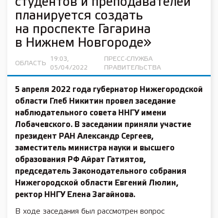
студентов и преподавателей
планируется создать
на проспекте Гагарина
в Нижнем Новгороде»
19:03,
ПРЕСС-СЛУЖБА
ОБЛАСТЬ
05/04/2022
ПРАВИТЕЛЬСТВА
5 апреля 2022 года
губернатор Нижегородской
области
Глеб Никитин
провел заседание
наблюдательного совета ННГУ имени
Лобачевского. В заседании приняли участие
президент РАН
Александр Сергеев
,
заместитель министра науки и высшего
образования РФ
Айрат Гатиятов
,
председатель Законодательного собрания
Нижегородской области
Евгений Люлин
,
ректор ННГУ
Елена Загайнова.
В ходе заседания был рассмотрен вопрос