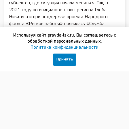
субъектов, где ситуация начала меняться. Так, в
2021 году по инициативе главы региона Глеба
Никитина и при поддержке проекта Народного
фронта «Регион заботы» появилась «Служба
защиты прав». Ее специалисты каждую неделю
Используя сайт pravda-lsk.ru, Вы соглашаетесь с
выезжают в интернаты, общаются с проживающими
обработкой персональных данных.
и помогают решать проблемные вопросы.
Политика конфиденциальности
«Служба защиты прав» является значимым
Принять
партнером для министерства социальной политики
региона, поскольку мы работаем для достижения
общей цели – улучшения качества жизни людей с
ментальными нарушениями и детей-сирот. За
прошедшие четыре года при содействии службы
около 300 проживающих ПНИ были официально
трудоустроены, 17 человек восстановили
дееспособность. Это процесс, который занимает
много времени и требует индивидуального
подхода», – рассказал министр социальной политики