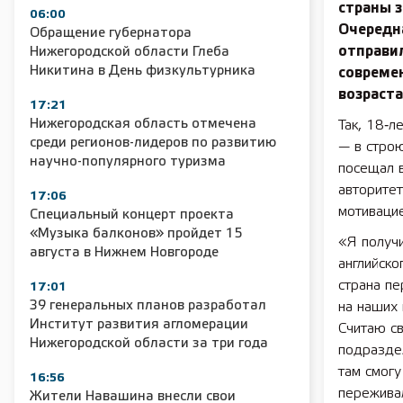
страны 
06:00
Очередна
Обращение губернатора
отправил
Нижегородской области Глеба
Никитина в День физкультурника
совреме
возраста
17:21
Нижегородская область отмечена
Так, 18‑л
среди регионов-лидеров по развитию
— в строю
научно-популярного туризма
посещал в
авторитет
17:06
мотивацие
Специальный концерт проекта
«Музыка балконов» пройдет 15
«Я получ
августа в Нижнем Новгороде
английско
страна п
17:01
39 генеральных планов разработал
на наших 
Институт развития агломерации
Считаю с
Нижегородской области за три года
подразде
там смогу
16:56
переживал
Жители Навашина внесли свои