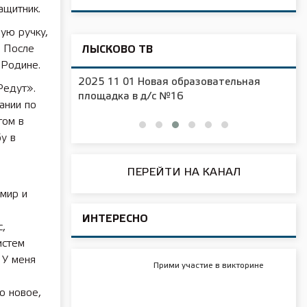
ащитник.
ую ручку,
. После
ЛЫСКОВО ТВ
 Родине.
2025 11 01 Новая образовательная
Редут».
чения
площадка в д/с №16
ании по
том в
у в
ПЕРЕЙТИ НА КАНАЛ
мир и
ИНТЕРЕСНО
с,
истем
 У меня
Прими участие в викторине
о новое,