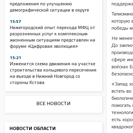
поддержал
предложения по улучшению
демографической ситуации в округе
Талисмано
которую 
15:57
Нижегородский опыт перехода МФЦ от
победы ме
разрозненных услуг к комплексным
2025 11 01 Сельское хозяйство 2025
2025 11 01 55
Не менее
жизненным ситуациям представлен на
До заключ
форуме «Цифровая эволюция»
производ
15:21
сфере ин
Изменится схема движения на участке
войсках Б
строительства кольцевого пересечения
безопасно
на въезде в Нижний Новгород со
стороны Кстова
«Запад хо
встать во
биологиче
ВСЕ НОВОСТИ
помогать 
технологи
есть хор
квадрокоп
НОВОСТИ ОБЛАСТИ