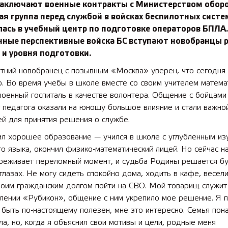
заключают военные контракты с Министерством обор
я группа перед службой в войсках беспилотных систе
ась в учебный центр по подготовке операторов БПЛА.
нные перспективные войска БС вступают новобранцы 
 и уровня подготовки.
етний новобранец с позывным «Москва» уверен, что сегодня
. Во время учебы в школе вместе со своим учителем матема
оенный госпиталь в качестве волонтера. Общение с бойцами
 педагога оказали на юношу большое влияние и стали важно
й для принятия решения о службе.
ил хорошее образование — учился в школе с углубленным из
го языка, окончил физико‑математический лицей. Но сейчас н
ереживает переломный момент, и судьба Родины решается б
глазах. Не могу сидеть спокойно дома, ходить в кафе, весели
воим гражданским долгом пойти на СВО. Мой товарищ служит
лении «Рубикон», общение с ним укрепило мое решение. Я п
 быть по‑настоящему полезен, мне это интересно. Семья пон
а, но, когда я объяснил свои мотивы и цели, родные меня