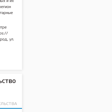
ых и их
регион
итарные
нтре
s://
род, ул.
ьство
ЕЛЬСТВА