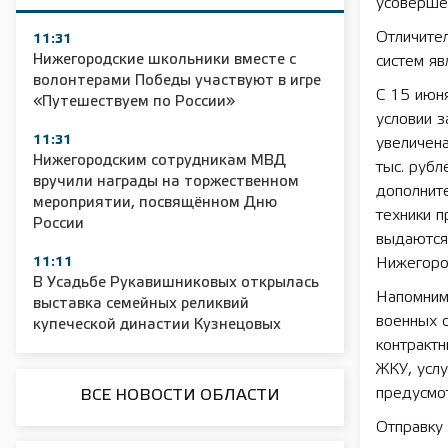
усовершен
Отличите
11:31
Нижегородские школьники вместе с
систем яв
волонтерами Победы участвуют в игре
С 15 июн
«Путешествуем по России»
условии 
11:31
увеличен
Нижегородским сотрудникам МВД
тыс. руб
вручили награды на торжественном
дополнит
мероприятии, посвящённом Дню
техники п
России
выдаются
11:11
Нижегоро
В Усадьбе Рукавишниковых открылась
Напомним
выставка семейных реликвий
военных 
купеческой династии Кузнецовых
контрактн
ЖКУ, усл
предусмо
ВСЕ НОВОСТИ ОБЛАСТИ
Отправку