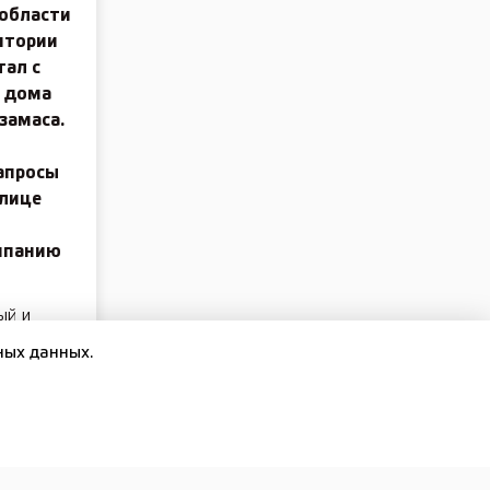
 области
итории
тал с
т дома
замаса.
апросы
 лице
мпанию
ый и
в, от
ных данных.
нательно
астности,
я на
оемким