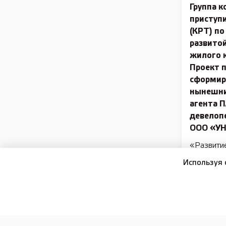
Группа 
приступи
(КРТ) по
развито
жилого к
Проект 
сформир
нынешних
агента 
девелоп
ООО «УН
«Развитие
многоэтап
Используя 
муниципа
идём по э
связанных
данной те
возникно