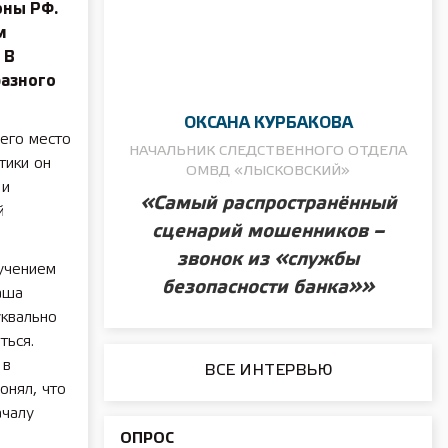
оны РФ.
м
 В
разного
ОКСАНА КУРБАКОВА
 его место
НАЧАЛЬНИК СЛЕДСТВЕННОГО ОТДЕЛА
тики он
ОМВД «ЛЫСКОВСКИЙ»
 и
«Самый распространённый
й
сценарий мошенников –
звонок из «службы
учением
безопасности банка»»
аша
уквально
ться.
 в
ВСЕ ИНТЕРВЬЮ
онял, что
ачалу
ОПРОС