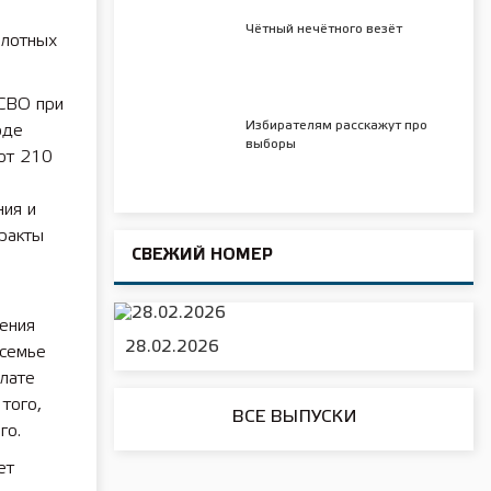
Чётный нечётного везёт
илотных
СВО при
Избирателям расскажут про
оде
выборы
от 210
ния и
ракты
СВЕЖИЙ НОМЕР
ения
28.02.2026
 семье
плате
того,
ВСЕ ВЫПУСКИ
го.
ет