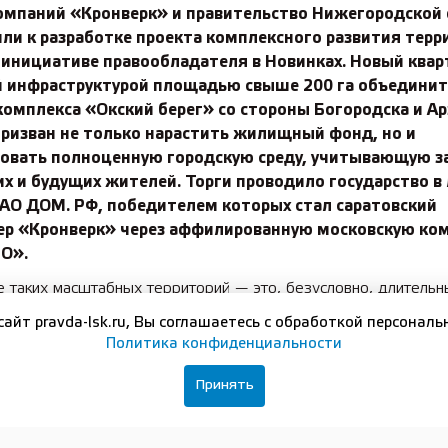
компаний «Кронверк» и правительство Нижегородской
ли к разработке проекта комплексного развития терр
 инициативе правообладателя в Новинках. Новый квар
й инфраструктурой площадью свыше 200 га объедини
омплекса «Окский берег» со стороны Богородска и Ар
призван не только нарастить жилищный фонд, но и
овать полноценную городскую среду, учитывающую з
 и будущих жителей. Торги проводило государство в
ПАО ДОМ. РФ, победителем которых стал саратовский
ер «Кронверк» через аффилированную московскую ко
О».
 таких масштабных территорий — это, безусловно, длительн
ный процесс с привлечением широчайшего круга контрагенто
сайт pravda-lsk.ru, Вы соглашаетесь с обработкой персональ
льного до федерального уровня, и местных жителей. Мы соз
Политика конфиденциальности
тому пути, чтобы избежать повторения ошибок прошлого, в ч
 с дефицитом инфраструктуры, который исторически сложилс
Принять
рритории. Именно это ранее стало одной из предпосылок
вения проблемы обманутых дольщиков с последующим труд