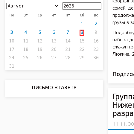
координа
семей, де
Пн
Вт
Ср
Чт
Пт
Сб
Вс
продолжа
грузы в з
1
2
9
3
4
5
6
7
8
Подробну
набора до
10
11
12
13
14
15
16
служунн.р
17
18
19
20
21
22
23
Люкина, 2
24
25
26
27
28
29
30
31
Подписы
ПИСЬМО В ГАЗЕТУ
Групп
Нижег
разра
11:11, 3