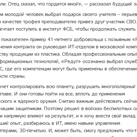
и. Отец сказал, что гордится мной», — рассказал будущий з
м молодой человек выбрал подарок своего учителя – перьев
в качестве трофея преподавателю привез друг-участник СВО
чтает поступить в институт ФСБ, чтобы продолжать служить
 лет СОШ №2
2025 11 01 Земли
 показателен пример 41‑летнего добровольца с позывным «
сельскохозяйственного назна
ения контракта он руководил ИТ‑отделом в московской комп
ству продукции из пластика. Обладая профессиональным опы
формационных технологий, «Редут» осознанно выбрал служб
С, где его компетенции могут быть применены в обеспечении
сти страны.
чет контролировать всю планету, разрушить многополярный 
 главе. И они готовы пойти на все, вплоть до применения
ского и ядерного оружия. Считаю важным действовать сейча
нашим защитникам. Поэтому решил: в войсках беспилотных с
и напрямую влияют на результат, и я хочу внести свой вклад.
оший опыт, разбираюсь в ИТ, имею навыки управления
терами, 3D‑печатью. И, может быть, смогу предложить что‑т