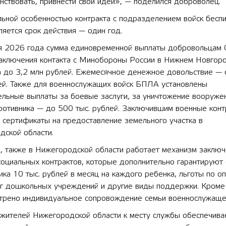
ствовать, привнести свои идеи», — поделился доброволец.
льной особенностью контракта с подразделением войск бесп
ляется срок действия — один год.
я 2026 года сумма единовременной выплаты добровольцам 
заключения контакта с Минобороны России в Нижнем Новгор
а до 3,2 млн рублей. Ежемесячное денежное довольствие — 
лей. Также для военнослужащих войск БПЛА установлены
ельные выплаты за боевые заслуги, за уничтожение вооруже
ротивника — до 500 тыс. рублей. Заключившим военные конт
 сертификаты на предоставление земельного участка в
дской области.
, также в Нижегородской области работает механизм заключ
социальных контрактов, которые дополнительно гарантируют
ика 10 тыс. рублей в месяц на каждого ребенка, льготы по о
уг дошкольных учреждений и другие виды поддержки. Кроме 
трено индивидуальное сопровождение семьи военнослужаще
 жителей Нижегородской области к месту службы обеспечива