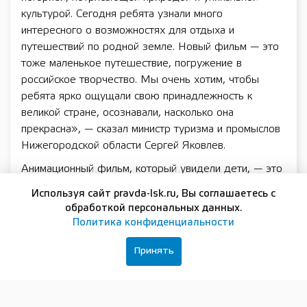
культурой. Сегодня ребята узнали много
интересного о возможностях для отдыха и
путешествий по родной земле. Новый фильм — это
тоже маленькое путешествие, погружение в
российское творчество. Мы очень хотим, чтобы
ребята ярко ощущали свою принадлежность к
великой стране, осознавали, насколько она
прекрасна», — сказал министр туризма и промыслов
Нижегородской области Сергей Яковлев.
Анимационный фильм, который увидели дети, — это
продолжение приключений детектива-домового
Используя сайт pravda-lsk.ru, Вы соглашаетесь с
Финника и его друзей.
обработкой персональных данных.
Политика конфиденциальности
«Это история о дружбе, сложностях взросления,
взаимовыручке и смелости быть собой. Наш
Принять
домовой не всегда поступает правильно, но у него
доброе сердце и надежные друзья. А это значит,
что даже самые трудные ситуации можно