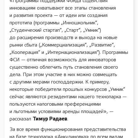
«Программы поддержки Фонда содействия
инновациям охватывают все этапы становления
и развития проекта — от идеи или создания
прототипа (программы „Инношкольник“,
„Студенческий стартап“, „Старт“, „Умник“)
до расширения производств и выхода на новые
рынки сбыта („Коммерциализация“, „Развитие“,
„Кооперация“ и „Интернационализация“). Программы
ФСИ — отличная возможность для инноваторов
существенно облегчить путь становления своего
дела. При этом участие в них можно совмещать
с другими мерами господдержки. К примеру,
некоторые победители прошлых конкурсов „Умник“
сейчас являются резидентами нашего технопарка —
пользуются налоговыми преференциями
и льготными условиями аренды площадей», —
рассказал
Тимур Радаев
.
За все время функционирования представительства
на базе технопарка «Анкудиновка» по всем видам