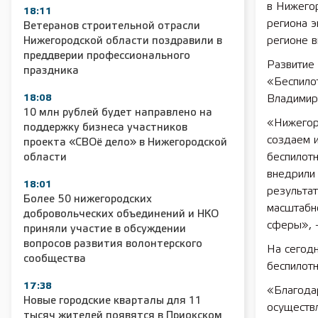
в Нижего
18:11
региона 
Ветеранов строительной отрасли
регионе 
Нижегородской области поздравили в
преддверии профессионального
Развитие 
праздника
«Беспило
18:08
Владимир
10 млн рублей будет направлено на
«Нижегор
поддержку бизнеса участников
создаем 
проекта «СВОё дело» в Нижегородской
беспилотн
области
внедрили
18:01
результа
Более 50 нижегородских
масштабн
добровольческих объединений и НКО
сферы», 
приняли участие в обсуждении
вопросов развития волонтерского
На сегод
сообщества
беспилотн
17:38
«Благодар
Новые городские кварталы для 11
осуществл
тысяч жителей появятся в Приокском