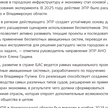
иков в городскую инфраструктуру и экономику стал основой 
рования эксперимента. В 2025 году действие ЭПР было рас
ю и Владимирскую области.
 в регионе действующего ЭПР создает устойчивую основу д
его расширения сценариев использования беспилотников. Эт
позволяет активно развивать текущие проекты и последоват
ь применение беспилотных авиационных систем, переводя их
ных инструментов для решения растущего числа городских и
ых задач», — отметила руководитель направления ЭПР АНО
ех» Елена Гущина.
 развитие в стране БАС ведется рамках национального прое
тные авиационные системы», разработанного по поручению
а Владимира Путина. Его реализация способствует созданию
водства самых различных типов судов, расширения их приме
орах экономики, в результате чего должна сформироваться
нная отрасль, которая откроет дополнительные возможности
 общества в целом.
 ЭПР в Нижегородской области был внедрен в ноябре 2024 г