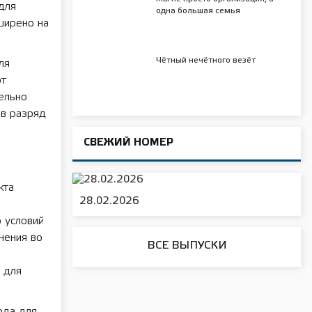
для
одна большая семья
ширено на
Чётный нечётного везёт
ля
от
ельно
 в разряд
СВЕЖИЙ НОМЕР
кта
28.02.2026
 условий
нения во
ВСЕ ВЫПУСКИ
 для
ода для