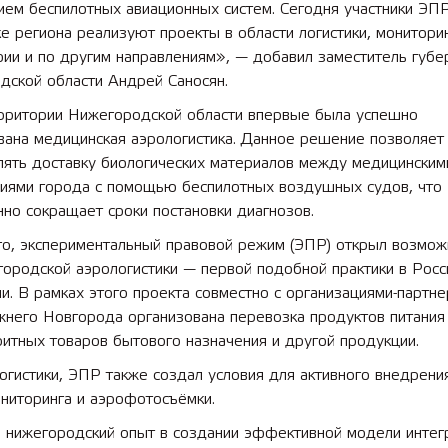
ием беспилотных авиационных систем. Сегодня участники ЭП
 региона реализуют проекты в области логистики, мониторин
ии и по другим направлениям», — добавил заместитель губе
дской области Андрей Саносян.
 лет СОШ №2
2025 11 01 Земли
сельскохозяйственного назна
территории Нижегородской области впервые была успешно
вана медицинская аэрологистика. Данное решение позволяет
лять доставку биологических материалов между медицинским
иями города с помощью беспилотных воздушных судов, что
но сокращает сроки постановки диагнозов.
го, экспериментальный правовой режим (ЭПР) открыл возмож
городской аэрологистики — первой подобной практики в Росс
. В рамках этого проекта совместно с организациями-партне
жнего Новгорода организована перевозка продуктов питания
итных товаров бытового назначения и другой продукции.
гистики, ЭПР также создал условия для активного внедрени
ниторинга и аэрофотосъёмки.
 нижегородский опыт в создании эффективной модели интег