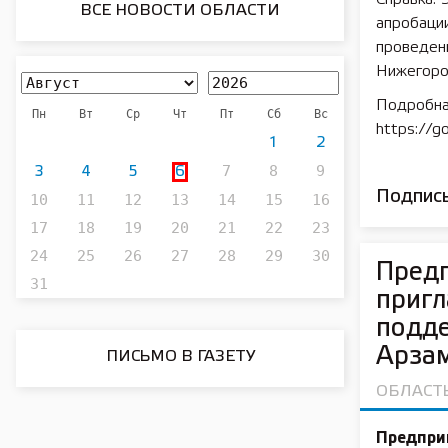
ВСЕ НОВОСТИ ОБЛАСТИ
апробации
проведен
Нижегоро
Подробна
Пн
Вт
Ср
Чт
Пт
Сб
Вс
https://go
1
2
7
8
9
3
4
5
6
Подписы
10
11
12
13
14
15
16
17
18
19
20
21
22
23
24
25
26
27
28
29
30
Пред
31
пригл
подде
Арза
ПИСЬМО В ГАЗЕТУ
ОБЛАСТ
Предпри