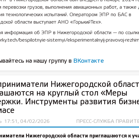
 перевозки грузов, выполнения авиационных работ, а также 
ия технологических испытаний. Оператором ЭПР по БАС в
дской области выступает АНО «ГорькийТех».
я информация об ЭПР в Нижегородской области — по ссылке
rky.tech/bespilotnyie-sistemyi/eksperimentalnyij-pravovoj-rezhim
вайтесь на нашу группу в
ВКонтакте
приниматели Нижегородской облас
ашаются на круглый стол «Меры
ржки. Инструменты развития бизне
масе
Ь
17:51, 04/02/2026
ПРЕСС-СЛУЖБА ПРАВИТ
ниматели Нижегородской области приглашаются к уч