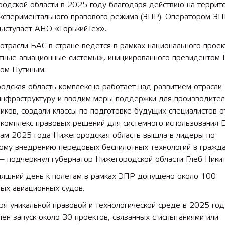
родской области в 2025 году благодаря действию на террит
экспериментального правового режима (ЭПР). Оператором ЭП
выступает АНО «ГорькийТех».
отрасли БАС в стране ведется в рамках национального проек
тные авиационные системы», инициированного президентом 
ом Путиным.
одская область комплексно работает над развитием отрасли
инфраструктуру и вводим меры поддержки для производите
иков, создали классы по подготовке будущих специалистов о
 комплекс правовых решений для системного использования 
там 2025 года Нижегородская область вышла в лидеры по
ому внедрению передовых беспилотных технологий в гражда
— подчеркнул губернатор Нижегородской области Глеб Никит
няшний день к полетам в рамках ЭПР допущено около 100
ых авиационных судов.
я уникальной правовой и технологической среде в 2025 год
ен запуск около 30 проектов, связанных с испытаниями или