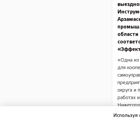
выездно
Инструм
Арзамас
промышл
области
соответ
«Эффект
«Одна из
для коопе
самоуправ
предприят
округа и 
работах и
Нижегоро
направле
Используя 
министр 
области М
Спикерам