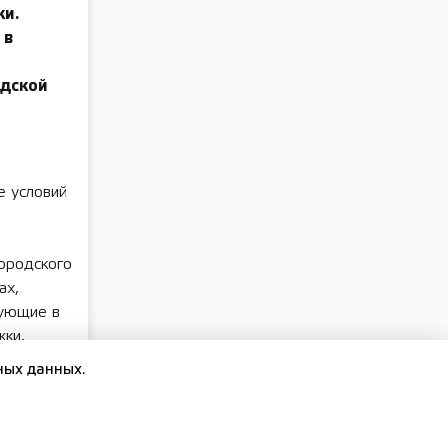
и.
 в
одской
е условий
ородского
ах,
вующие в
жки,
метил
ных данных.
дской
онда