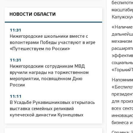
беспилотн
масштаби
НОВОСТИ ОБЛАСТИ
Калужску
«Наличие
11:31
дальнейш
Нижегородские школьники вместе с
механизм 
волонтерами Победы участвуют в игре
расширят
«Путешествуем по России»
эффектив
11:31
социальн
Нижегородским сотрудникам МВД
«ГорькийТ
вручили награды на торжественном
мероприятии, посвящённом Дню
Напомним,
России
«Беспило
президент
11:11
для произ
В Усадьбе Рукавишниковых открылась
всех сект
выставка семейных реликвий
купеческой династии Кузнецовых
инновацио
бизнеса и
Справка: