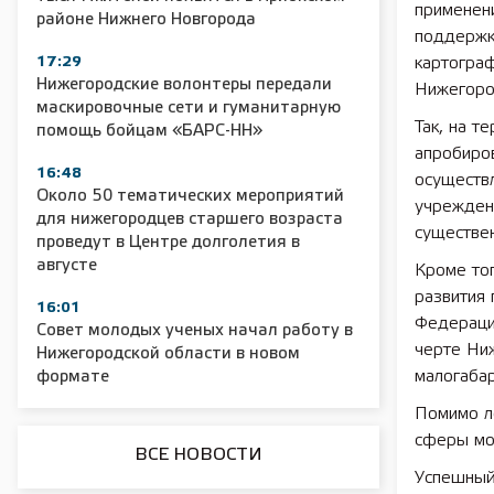
применен
районе Нижнего Новгорода
поддержке
17:29
картограф
Нижегородские волонтеры передали
Нижегоро
2025 11 01 Сельское хозяйство 2025
2025 11 01 55
маскировочные сети и гуманитарную
Так, на 
помощь бойцам «БАРС-НН»
апробиро
16:48
осуществ
Около 50 тематических мероприятий
учрежден
для нижегородцев старшего возраста
существен
проведут в Центре долголетия в
августе
Кроме то
развития 
16:01
Федерации
Совет молодых ученых начал работу в
черте Ни
Нижегородской области в новом
малогабар
формате
Помимо ло
сферы мо
ВСЕ НОВОСТИ
Успешный