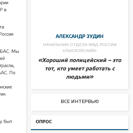
ории
Р в
та
России
АЛЕКСАНДР ЗУДИН
НАЧАЛЬНИК ОТДЕЛА МВД РОССИИ
«ЛЫСКОВСКИЙ»
 БАС. Мы
лей
«Хороший полицейский – это
трасли,
тот, кто умеет работать с
БАС. По
людьми»
нские
ин.
ВСЕ ИНТЕРВЬЮ
у был
ОПРОС