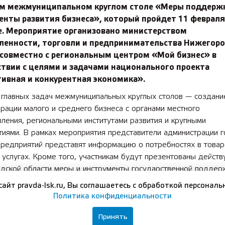
м межмуниципальном круглом столе «Меры поддержк
енты развития бизнеса», который пройдет 11 февраля
е. Мероприятие организовано министерством
енности, торговли и предпринимательства Нижегор
 совместно с региональным центром «Мой бизнес» в
ствии с целями и задачами национального проекта
ивная и конкурентная экономика».
 главных задач межмуниципальных круглых столов — создани
рации малого и среднего бизнеса с органами местного
ления, региональными институтами развития и крупными
иями. В рамках мероприятия представители администрации г
предприятий представят информацию о потребностях в товар
 услугах. Кроме того, участникам будут презентованы дейст
дской области меры и инструменты государственной поддер
нные на развитие предпринимательской деятельности», — от
сайт pravda-lsk.ru, Вы соглашаетесь с обработкой персональ
промышленности, торговли и предпринимательства Нижегоро
Политика конфиденциальности
аксим Черкасов.
Принять
и выступят эксперты регионального центра «Мой бизнес», Ф