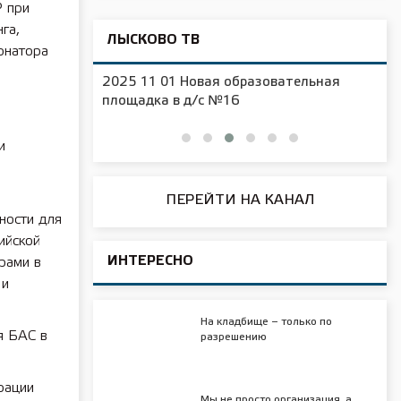
Р при
га,
ЛЫСКОВО ТВ
рнатора
2025 11 01 Новая образовательная
чения
площадка в д/с №16
и
ПЕРЕЙТИ НА КАНАЛ
ности для
ийской
ИНТЕРЕСНО
рами в
 и
На кладбище – только по
я БАС в
разрешению
рации
Мы не просто организация, а