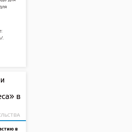
для
:
/.
ти
са» в
ЕЛЬСТВА
астию в