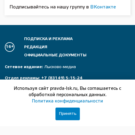
Подписывайтесь на нашу группу в
ВКонтакте
ПОДПИСКА И РЕКЛАМА
16+
РЕДАКЦИЯ
ОФИЦИАЛЬНЫЕ ДОКУМЕНТЫ
Сетевое издание:
Лысково-медиа
Отдел рекламы:
+7 (83149) 5-15-24
Используя сайт pravda-lsk.ru, Вы соглашаетесь с
Главный редактор:
+7 (83149) 5-13-24
обработкой персональных данных.
Журналисты:
+7 (83149) 5-14-24
Политика конфиденциальности
Бухгалтер:
+7 (83149) 5-37-56
Принять
Почта редакции:
lsk_gazett@list.ru