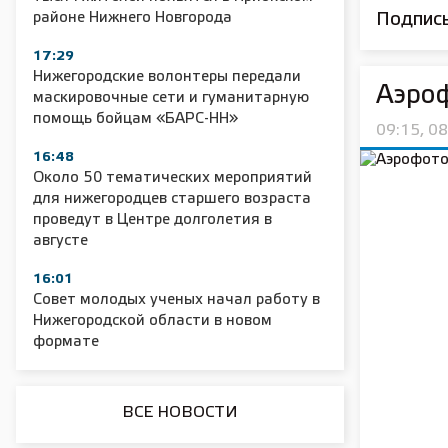
районе Нижнего Новгорода
Подписы
17:29
Нижегородские волонтеры передали
Аэро
2025 11 01 Сельское хозяйство 2025
2025 11 01 55
маскировочные сети и гуманитарную
помощь бойцам «БАРС-НН»
09:15, 0
16:48
Около 50 тематических мероприятий
для нижегородцев старшего возраста
проведут в Центре долголетия в
августе
16:01
Совет молодых ученых начал работу в
Нижегородской области в новом
формате
ВСЕ НОВОСТИ