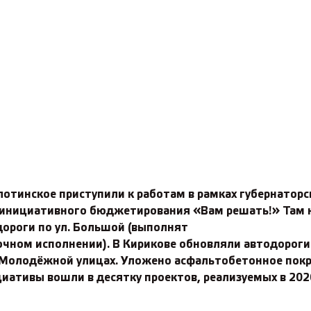
лотинское приступили к работам в рамках губернаторс
 инициативного бюджетирования «Вам решать!» Там 
дороги по ул. Большой (выполнят
очном исполнении). В Кирикове обновляли автодороги
 Молодёжной улицах. Уложено асфальтобетонное пок
иативы вошли в десятку проектов, реализуемых в 2026