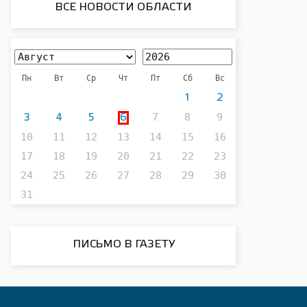
ВСЕ НОВОСТИ ОБЛАСТИ
Пн
Вт
Ср
Чт
Пт
Сб
Вс
1
2
7
8
9
3
4
5
6
10
11
12
13
14
15
16
17
18
19
20
21
22
23
24
25
26
27
28
29
30
31
ПИСЬМО В ГАЗЕТУ