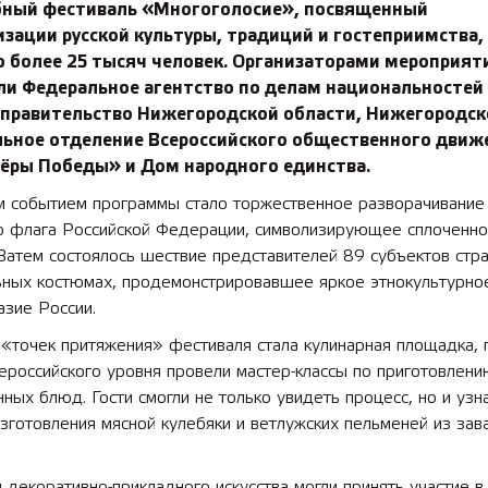
ный фестиваль «Многоголосие», посвященный
зации русской культуры, традиций и гостеприимства,
о более 25 тысяч человек. Организаторами мероприят
ли Федеральное агентство по делам национальностей
, правительство Нижегородской области, Нижегородск
льное отделение Всероссийского общественного движ
ёры Победы» и Дом народного единства.
 событием программы стало торжественное разворачивание
о флага Российской Федерации, символизирующее сплоченно
Затем состоялось шествие представителей 89 субъектов стр
ьных костюмах, продемонстрировавшее яркое этнокультурно
зие России.
«точек притяжения» фестиваля стала кулинарная площадка, 
ероссийского уровня провели мастер-классы по приготовлен
ных блюд. Гости смогли не только увидеть процесс, но и узн
зготовления мясной кулебяки и ветлужских пельменей из зав
декоративно-прикладного искусства могли принять участие в