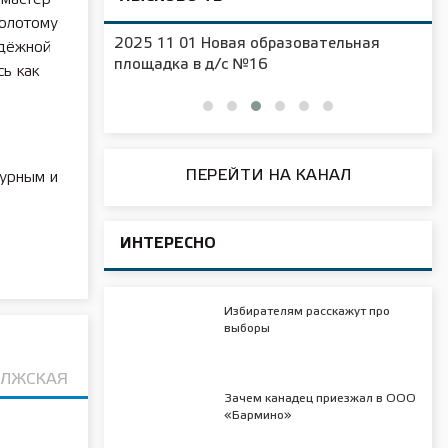
золотому
2025 11 01 Новая образовательная
одёжной
чения
площадка в д/с №16
ь как
ПЕРЕЙТИ НА КАНАЛ
турным и
ИНТЕРЕСНО
Избирателям расскажут про
выборы
ОЛЖСКАЯ
Зачем канадец приезжал в ООО
«Бармино»