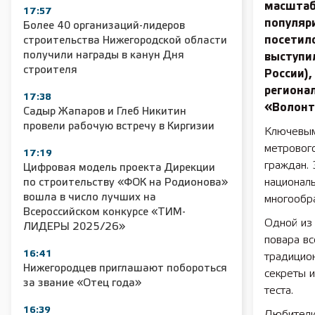
масштаб
17:57
популяри
Более 40 организаций-лидеров
посетил
строительства Нижегородской области
получили награды в канун Дня
выступи
строителя
России)
региона
17:38
«Волонт
Садыр Жапаров и Глеб Никитин
провели рабочую встречу в Киргизии
Ключевым
метровог
17:19
граждан. 
Цифровая модель проекта Дирекции
национал
по строительству «ФОК на Родионова»
вошла в число лучших на
многообра
Всероссийском конкурсе «ТИМ-
Одной из 
ЛИДЕРЫ 2025/26»
повара вс
16:41
традицион
Нижегородцев приглашают побороться
секреты и
за звание «Отец года»
теста.
16:39
Любители 