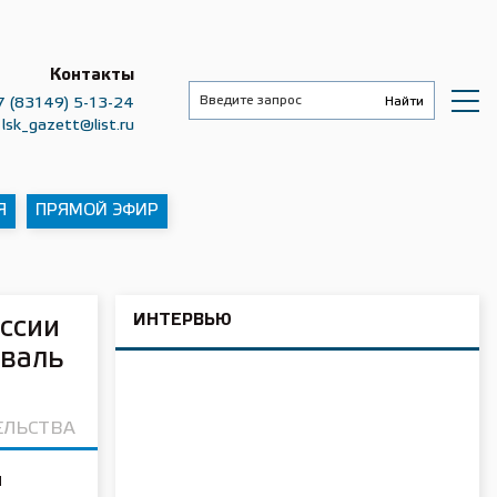
Контакты
7 (83149) 5-13-24
lsk_gazett@list.ru
Я
ПРЯМОЙ ЭФИР
ИНТЕРВЬЮ
оссии
иваль
ЕЛЬСТВА
я