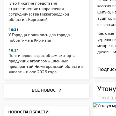
Глеб Никитин представил
классах п
стратегические направления
2025 11 01 Сельское хозяйство 2025
2025 11 01 55
шитью, н
сотрудничества Нижегородской
аудитории
области с Киргизией
начинающи
16:31
Как отме
У Городца появились два города-
укреплен
побратима в Киргизии
межрегион
16:21
духовным
Почти вдвое вырос объем экспорта
продукции агропромышленных
предприятий Нижегородской области в
Подписы
январе – июле 2026 года
Утон
ВСЕ НОВОСТИ
ПРОИСШ
НОВОСТИ ОБЛАСТИ