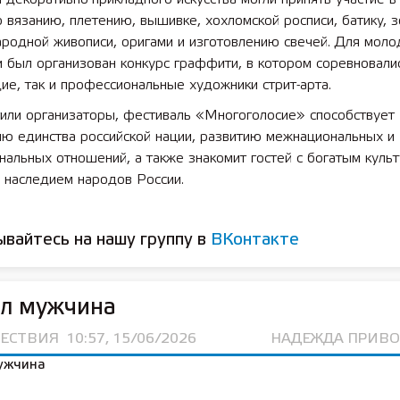
о вязанию, плетению, вышивке, хохломской росписи, батику, 
 лет СОШ №2
2025 11 01 Земли
ародной живописи, оригами и изготовлению свечей. Для мол
сельскохозяйственного назна
 был организован конкурс граффити, в котором соревновалис
е, так и профессиональные художники стрит-арта.
тили организаторы, фестиваль «Многоголосие» способствует
ию единства российской нации, развитию межнациональных и
альных отношений, а также знакомит гостей с богатым куль
 наследием народов России.
вайтесь на нашу группу в
ВКонтакте
ул мужчина
ЕСТВИЯ
10:57, 15/06/2026
НАДЕЖДА ПРИВ