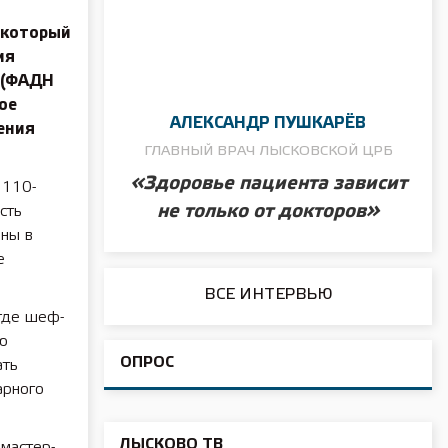
 который
ия
 (ФАДН
ое
АЛЕКСАНДР ПУШКАРЁВ
ения
ГЛАВНЫЙ ВРАЧ ЛЫСКОВСКОЙ ЦРБ
«Здоровье пациента зависит
 110-
не только от докторов»
сть
аны в
е
ВСЕ ИНТЕРВЬЮ
где шеф-
ию
ОПРОС
ать
арного
ЛЫСКОВО ТВ
 мастер-