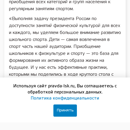
приобщения всех категорий и групп населения к
регулярным занятиям спортом.
«Выполняя задачу президента России по
доступности занятий физической культурой для всех
и каждого, мы уделяем большое внимание развитию
школьного спорта. Дети — самая вовлеченная в
спорт часть нашей аудитории. Приобщение
школьников к физкультуре и спорту — это база для
формирования их активного образа жизни на
будущее. И у нас есть эффективные практики,
которыми мы поделились в ходе круглого стола с
коллегами из Ульяновска. В свою очередь, полезно
Используя сайт pravda-lsk.ru, Вы соглашаетесь с
ориентироваться на навыки и новые инструменты,
обработкой персональных данных.
которые применяют другие регионы России. Будем
Политика конфиденциальности
вместе использовать эффективные решения, чтобы
как можно больше детей могло заниматься спортом,
Принять
укреплять свое здоровье», отметил Дмитрий
Кабайло.