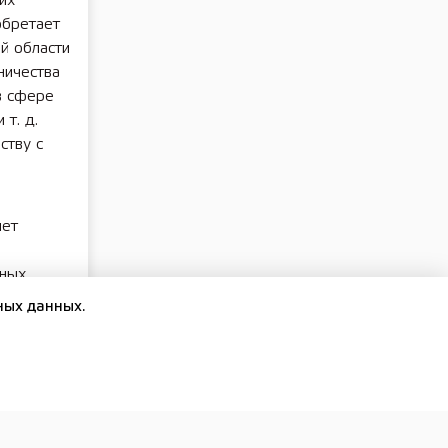
их
обретает
й области
ничества
в сфере
 т. д.
ству с
нет
нных
ных данных.
ластью»,
рвомайск
ежду