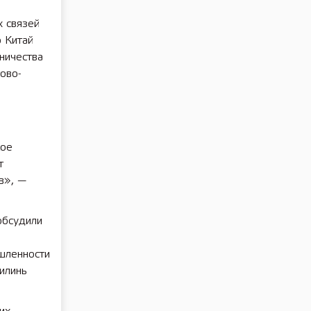
х связей
о Китай
ничества
ово-
кое
т
в», —
обсудили
шленности
зилинь