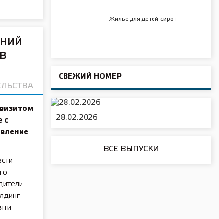
Жильё для детей-сирот
жний
в
СВЕЖИЙ НОМЕР
ЕЛЬСТВА
 визитом
28.02.2026
 с
овление
ВСЕ ВЫПУСКИ
асти
го
дители
олдинг
яти