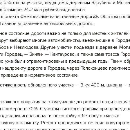
е работы на участке, ведущем к деревням Зарубино и Могил
 в размере 24,2 млн рублей выделены в
ацпроекта «Безопасные качественные дороги». Об этом сооб
Главное управление автомобильных дорог».
ое состояние дороги важно не только для местных жителей:
шрут выбирают многие автомобилисты, въезжающие в Городе
Бора и Неклюдова. Другие участки подъезда к деревне Мог
и Городец — Зиняки — Кантаурово, а также сама трасса Гор
во уже были отремонтированы в предыдущие годы. Таким об
 нацпроекту дорога в Городец через Толоконцево практичес
 приведена в нормативное состояние.
отяженность обновленного участка — 3 км 400 м, ширина — 
орожного покрытия на этом участке до ремонта наши специа
и примерно в 70%. С учетом высокого трафика при проведен
подрядчик использовал износостойкую бетонную смесь и
тиковую разметку. Ремонт проводился в течение полутора м
л начальник управления организации ремонта и содержания