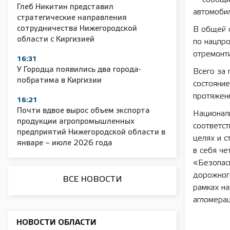
Глеб Никитин представил
автомоби
стратегические направления
2025 11 01 Сельское хозяйство 2025
2025 11 01 55
сотрудничества Нижегородской
В общей 
области с Киргизией
по нацпр
отремонти
16:31
У Городца появились два города-
Всего за
побратима в Киргизии
состояние
протяженн
16:21
Почти вдвое вырос объем экспорта
Национал
продукции агропромышленных
соответс
предприятий Нижегородской области в
целях и с
январе – июле 2026 года
в себя че
«Безопас
дорожног
ВСЕ НОВОСТИ
рамках на
агломерац
НОВОСТИ ОБЛАСТИ