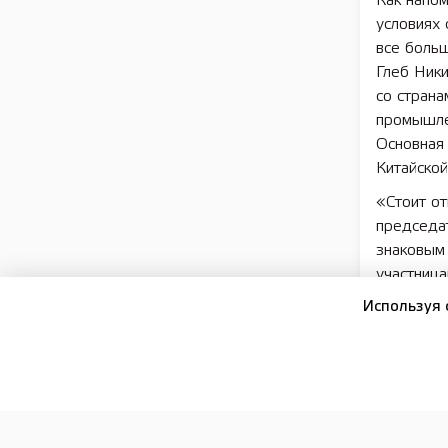
Как напом
условиях
все боль
Глеб Ник
со стран
промышлен
Основная
Китайско
«Стоит от
председат
знаковым 
участница
мероприя
Используя 
партнеро
— добави
В рамках 
для подп
муниципал