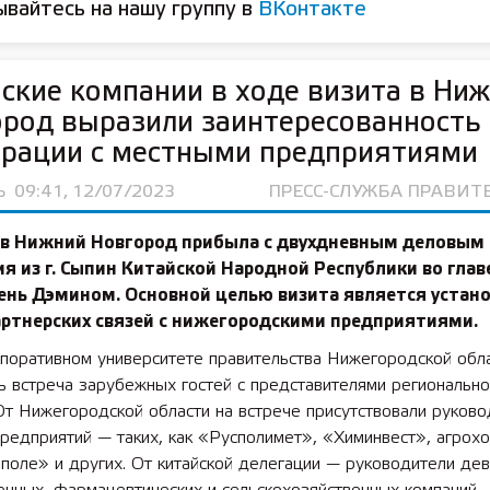
вайтесь на нашу группу в
ВКонтакте
ские компании в ходе визита в Ни
род выразили заинтересованность 
ерации с местными предприятиями
Ь
09:41, 12/07/2023
ПРЕСС-СЛУЖБА ПРАВИТ
 в Нижний Новгород прибыла с двухдневным деловым
я из г. Сыпин Китайской Народной Республики во главе
ень Дэмином. Основной целью визита является устан
артнерских связей с нижегородскими предприятиями.
рпоративном университете правительства Нижегородской обл
ь встреча зарубежных гостей с представителями регионально
От Нижегородской области на встрече присутствовали руково
редприятий — таких, как «Русполимет», «Химинвест», агрох
поле» и других. От китайской делегации — руководители дев