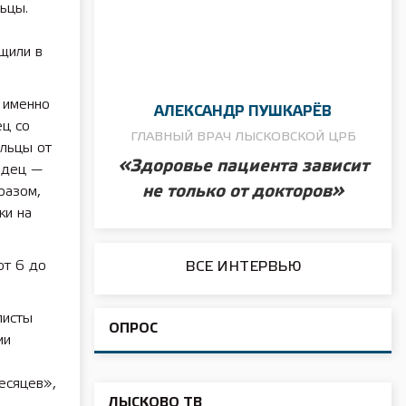
ьцы.
щили в
 именно
АЛЕКСАНДР ПУШКАРЁВ
ц со
ГЛАВНЫЙ ВРАЧ ЛЫСКОВСКОЙ ЦРБ
ильцы от
«Здоровье пациента зависит
одец —
не только от докторов»
разом,
ки на
от 6 до
ВСЕ ИНТЕРВЬЮ
листы
ОПРОС
ии
есяцев»,
ЛЫСКОВО ТВ