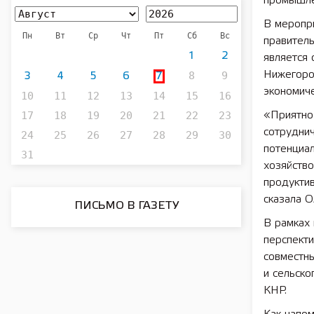
промышле
В меропр
Пн
Вт
Ср
Чт
Пт
Сб
Вс
правитель
1
2
является
8
9
Нижегород
3
4
5
6
7
экономиче
10
11
12
13
14
15
16
17
18
19
20
21
22
23
«Приятно 
сотрудни
24
25
26
27
28
29
30
потенциа
31
хозяйство
продуктив
сказала О
ПИСЬМО В ГАЗЕТУ
В рамках 
перспекти
совместн
и сельско
КНР.