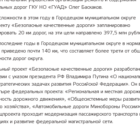
льных дорог ГКУ НО «ГУАД» Олег Баскаков.
 лет СОШ №2
2025 11 01 Земли
сложности в этом году в Городецком муниципальном округе
сельскохозяйственного назна
оекту «Безопасные качественные дороги» запланировано
ровать 20 км дорог, на эти цели направлено 397,5 млн рубл
 последние годы в Городецком муниципальном округе в норм
 приведено почти 140 км, что составляет более трети от об
ости дорог округа.
ьный проект «Безопасные качественные дороги» разработан
твии с указом президента РФ Владимира Путина «О национал
тратегических задачах развития Российской Федерации». Он
тыре федеральных проекта: «Региональная и местная дорожн
ность дорожного движения», «Общесистемные меры развит
о хозяйства», «Автомобильные дороги Минобороны России».
цпроекта проходит модернизация пассажирского транспорта 
иях и развитие федеральной магистральной сети.