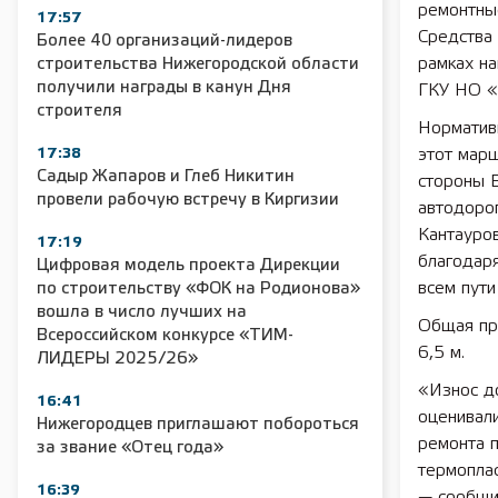
ремонтны
17:57
Средства
Более 40 организаций-лидеров
рамках н
строительства Нижегородской области
получили награды в канун Дня
ГКУ НО «
строителя
Нормативн
17:38
этот мар
Садыр Жапаров и Глеб Никитин
стороны 
провели рабочую встречу в Киргизии
автодорог
Кантауро
17:19
благодаря
Цифровая модель проекта Дирекции
всем пути
по строительству «ФОК на Родионова»
вошла в число лучших на
Общая пр
Всероссийском конкурсе «ТИМ-
6,5 м.
ЛИДЕРЫ 2025/26»
«Износ д
16:41
оценивал
Нижегородцев приглашают побороться
ремонта 
за звание «Отец года»
термоплас
16:39
— сообщи