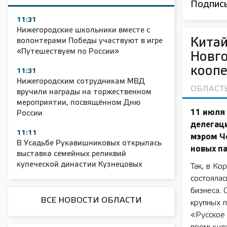
Подписы
11:31
Нижегородские школьники вместе с
Китай
волонтерами Победы участвуют в игре
«Путешествуем по России»
Новго
кооп
11:31
Нижегородским сотрудникам МВД
ОБЛАСТ
вручили награды на торжественном
мероприятии, посвящённом Дню
11 июля
России
делегаци
11:11
мэром Ч
В Усадьбе Рукавишниковых открылась
новых п
выставка семейных реликвий
купеческой династии Кузнецовых
Так, в Ко
состоялас
бизнеса. 
ВСЕ НОВОСТИ ОБЛАСТИ
крупных п
«Русское 