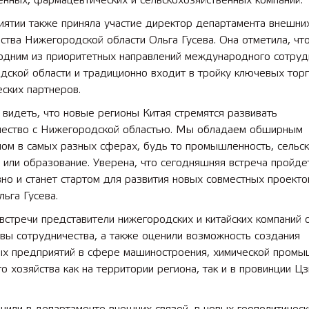
нных, фармацевтических и сельскохозяйственных компаний.
иятии также приняла участие директор департамента внешни
ства Нижегородской области Ольга Гусева. Она отметила, чт
 одним из приоритетных направлений международного сотруд
ской области и традиционно входит в тройку ключевых торг
ских партнеров.
видеть, что новые регионы Китая стремятся развивать
чество с Нижегородской областью. Мы обладаем обширным
лом в самых разных сферах, будь то промышленность, сельс
 или образование. Уверена, что сегодняшняя встреча пройде
но и станет стартом для развития новых совместных проекто
льга Гусева.
встречи представители нижегородских и китайских компаний 
вы сотрудничества, а также оценили возможность создания
ых предприятий в сфере машиностроения, химической промы
го хозяйства как на территории региона, так и в провинции Ц