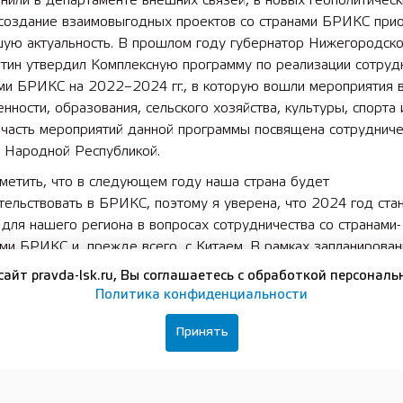
нили в департаменте внешних связей, в новых геополитическ
 создание взаимовыгодных проектов со странами БРИКС при
шую актуальность. В прошлом году губернатор Нижегородско
итин утвердил Комплексную программу по реализации сотруд
ами БРИКС на 2022–2024 гг., в которую вошли мероприятия 
ности, образования, сельского хозяйства, культуры, спорта и
 часть мероприятий данной программы посвящена сотрудниче
й Народной Республикой.
метить, что в следующем году наша страна будет
ельствовать в БРИКС, поэтому я уверена, что 2024 год ста
для нашего региона в вопросах сотрудничества со странами-
ми БРИКС и, прежде всего, с Китаем. В рамках запланирова
тий мы покажем, какие перспективы ждут наших зарубежных
сайт pravda-lsk.ru, Вы соглашаетесь с обработкой персональ
в при расширении сфер сотрудничества с Нижегородской об
Политика конфиденциальности
ла руководитель департамента.
Принять
визита 12 июля китайская делегация также посетит г. о. г. Пе
исания меморандума об установлении побратимских связей м
итетами.