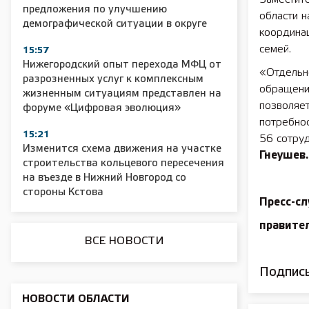
предложения по улучшению
области н
демографической ситуации в округе
координа
2025 11 01 Сельское хозяйство 2025
2025 11 01 55
семей.
15:57
Нижегородский опыт перехода МФЦ от
«Отдельн
разрозненных услуг к комплексным
обращени
жизненным ситуациям представлен на
позволяе
форуме «Цифровая эволюция»
потребно
15:21
56 сотруд
Изменится схема движения на участке
Гнеушев.
строительства кольцевого пересечения
на въезде в Нижний Новгород со
стороны Кстова
Пресс-сл
правите
ВСЕ НОВОСТИ
Подписы
НОВОСТИ ОБЛАСТИ