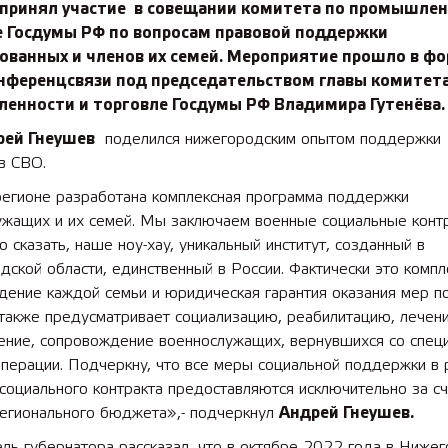
принял участие в совещании комитета по промышлен
е Госдумы РФ по вопросам правовой поддержки
ованных и членов их семей. Мероприятие прошло в ф
нференцсвязи под председательством главы комитета
енности и торговле Госдумы РФ
Владимира Гутенёва.
 Гнеушев
поделился нижегородским опытом поддержки
в СВО.
 регионе разработана комплексная программа поддержки
ужащих и их семей. Мы заключаем военные социальные конт
о сказать, наше ноу-хау, уникальный институт, созданный в
ской области, единственный в России. Фактически это компл
дение каждой семьи и юридическая гарантия оказания мер п
также предусматривает социализацию, реабилитацию, лечени
ение, сопровождение военнослужащих, вернувшихся со спец
перации. Подчеркну, что все меры социальной поддержки в 
социального контракта предоставляются исключительно за с
регионального бюджета»,- подчеркнул
Андрей Гнеушев.
ль губернатора рассказал, что в октябре 2022 года в Ниже