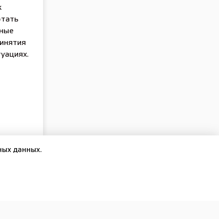
к
отать
чные
ринятия
туациях.
ных данных.