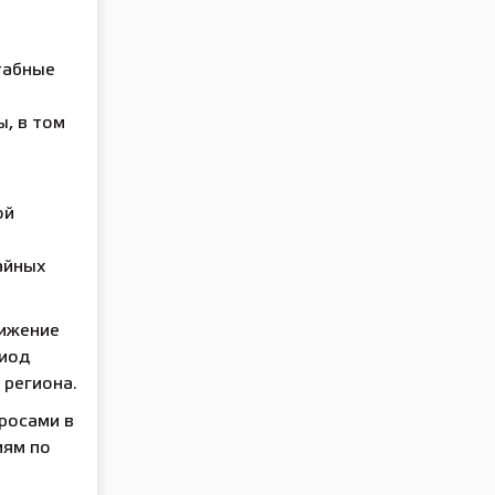
табные
ы, в том
ой
айных
нижение
риод
 региона.
росами в
иям по