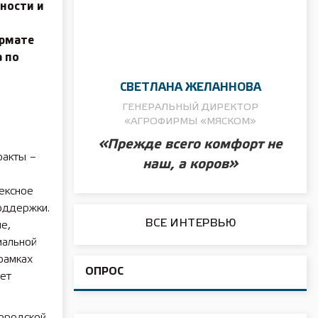
ности и
ормате
 по
СВЕТЛАНА ЖЕЛАННОВА
ГЕНЕРАЛЬНЫЙ ДИРЕКТОР
«АГРОФИРМЫ «МЯСКОМ»
«Прежде всего комфорт не
ракты –
наш, а коров»
ексное
оддержки.
ВСЕ ИНТЕРВЬЮ
е,
иальной
рамках
ОПРОС
чет
городской