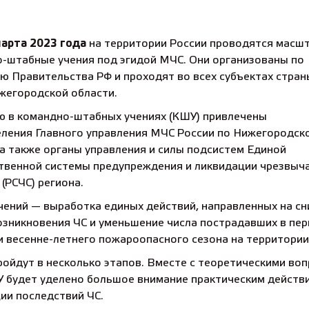
марта 2023 года
на территории России проводятся масш
-штабные учения под эгидой МЧС. Они организованы по
ю Правительства РФ и проходят во всех субъектах стран
жегородской области.
ю в командно-штабных учениях (КШУ) привлечены
еления
Главного управления МЧС России по Нижегородск
 а также органы управления и силы подсистем Единой
твенной системы предупреждения и ликвидации чрезвыч
 (РСЧС) региона.
чений — выработка единых действий, направленных на с
озникновения ЧС и уменьшение числа пострадавших в пе
и весенне-летнего пожароопасного сезона на территории
ройдут в несколько этапов. Вместе с теоретическими воп
 будет уделено большое внимание практическим действ
ии последствий ЧС.