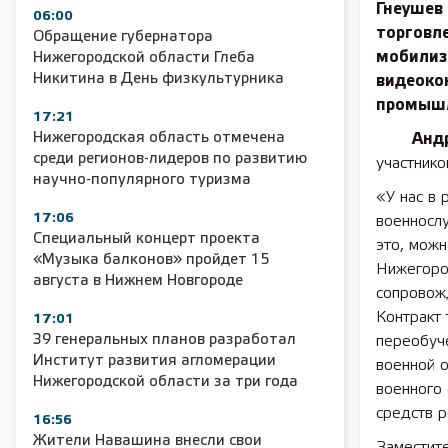
Гнеушев
06:00
торговл
Обращение губернатора
мобилиз
Нижегородской области Глеба
Никитина в День физкультурника
видеоко
промышл
17:21
Нижегородская область отмечена
Андрей
среди регионов-лидеров по развитию
участнико
научно-популярного туризма
«У нас в
17:06
военносл
Специальный концерт проекта
это, можн
«Музыка балконов» пройдет 15
Нижегород
августа в Нижнем Новгороде
сопровож
Контракт 
17:01
39 генеральных планов разработал
переобуч
Институт развития агломерации
военной о
Нижегородской области за три года
военного 
средств 
16:56
Жители Навашина внесли свои
Заместите