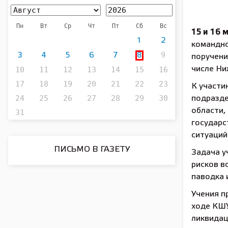
Пн
Вт
Ср
Чт
Пт
Сб
Вс
15 и 16 
1
2
командно
9
3
4
5
6
7
8
поручени
10
11
12
13
14
15
16
числе Ни
17
18
19
20
21
22
23
К участи
24
25
26
27
28
29
30
подразд
области,
31
государс
ситуаций
ПИСЬМО В ГАЗЕТУ
Задача у
рисков в
паводка 
Учения п
ходе КШУ
ликвидац