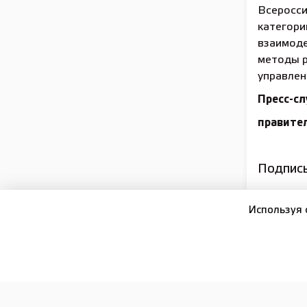
Всеросси
категори
взаимоде
методы р
управлен
Пресс-сл
правите
Подписы
Используя 
16+
ПОДПИСКА И РЕКЛАМА
РЕДАКЦИЯ
ОФИЦИА
Сетевое издание:
Лысково-медиа
Отдел рекламы:
+7 (83149) 5-15-24