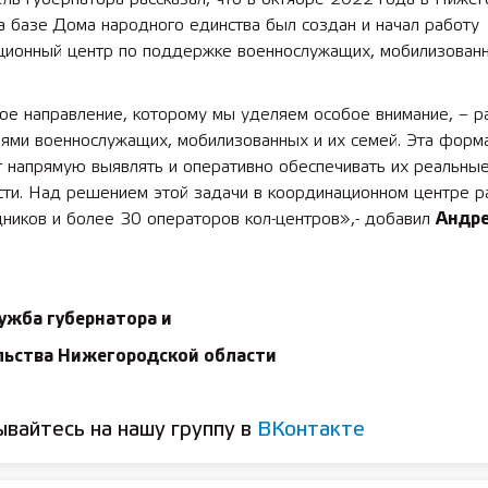
а базе Дома народного единства был создан и начал работу
ционный центр по поддержке военнослужащих, мобилизованн
 лет СОШ №2
2025 11 01 Земли
сельскохозяйственного назна
ое направление, которому мы уделяем особое внимание, – р
ями военнослужащих, мобилизованных и их семей. Эта форм
т напрямую выявлять и оперативно обеспечивать их реальны
сти. Над решением этой задачи в координационном центре 
ников и более 30 операторов кол-центров»,- добавил
Андр
ужба губернатора и
льства Нижегородской области
вайтесь на нашу группу в
ВКонтакте