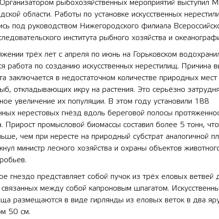
 Организатором рыбохозяйственных мероприятий выступил М
ской области. Работы по установке искусственных нерестил
ись под руководством Нижегородского филиала Всероссийск
следовательского института рыбного хозяйства и океанографи
яжении трёх лет с апреля по июнь на Горьковском водохран
ся работа по созданию искусственных нерестилищ. Причина 
та заключается в недостаточном количестве природных мест
ыб, откладывающих икру на растения. Это серьёзно затрудн
ное увеличение их популяции. В этом году установили 188
енных нерестовых гнёзд вдоль береговой полосы протяженно
. Прирост промысловой биомассы составил более 5 тонн, что
ьше, чем при нересте на природный субстрат аналогичной п
нул министр лесного хозяйства и охраны объектов животног
робьев.
е гнездо представляет собой пучок из трёх еловых ветвей 
, связанных между собой капроновым шпагатом. Искусственн
ща размещаются в виде гирлянды из еловых веток в два яру
м 50 см.