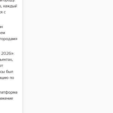
вгороду.
о, каждый
я с
ан
лем
 городам»
ь 2026»:
ъектах,
ют
ксы был
ацию по
платформа
вижение