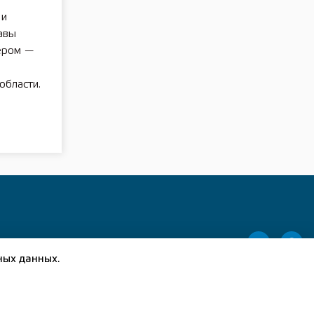
 и
авы
ером —
области.
ных данных.
(83149) 5-13-24