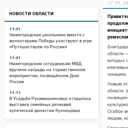
17:29, 2
НОВОСТИ ОБЛАСТИ
Правите
продолж
11:31
инициат
Нижегородские школьники вместе с
ремесла
волонтерами Победы участвуют в игре
Благодар
«Путешествуем по России»
области —
11:31
которых 
Нижегородским сотрудникам МВД
ключевых 
вручили награды на торжественном
локациях.
мероприятии, посвящённом Дню
России
Новым эт
области. 
11:11
посвящен
В Усадьбе Рукавишниковых открылась
культурн
выставка семейных реликвий
купеческой династии Кузнецовых
Особое в
людям, к