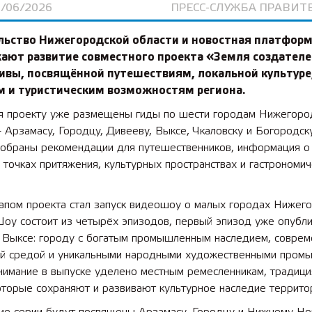
4/06/2026
ПРЕСС-СЛУЖБА ПРАВИТ
льство Нижегородской области и новостная платформ
ают развитие совместного проекта «Земля создател
ивы, посвящённой путешествиям, локальной культуре
м и туристическим возможностям региона.
я проекту уже размещены гиды по шести городам Нижегоро
 Арзамасу, Городцу, Дивееву, Выксе, Чкаловску и Богородску
собраны рекомендации для путешественников, информация о
точках притяжения, культурных пространствах и гастрономич
апом проекта стал запуск видеошоу о малых городах Нижег
Шоу состоит из четырёх эпизодов, первый эпизод уже опубли
 Выксе: городу с богатым промышленным наследием, соврем
ой средой и уникальными народными художественными промы
нимание в выпуске уделено местным ремесленникам, традици
оторые сохраняют и развивают культурное наследие террито