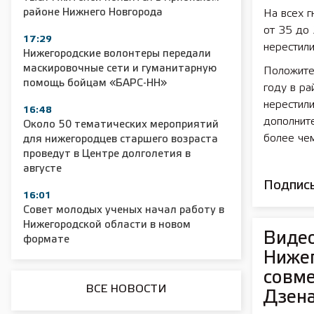
районе Нижнего Новгорода
На всех г
от 35 до 
17:29
нерестили
Нижегородские волонтеры передали
маскировочные сети и гуманитарную
Положител
помощь бойцам «БАРС-НН»
2025 11 01 Сельское хозяйство 2025
2025 11 01 55
году в ра
нерестили
16:48
дополните
Около 50 тематических мероприятий
более чем
для нижегородцев старшего возраста
проведут в Центре долголетия в
августе
Подписы
16:01
Совет молодых ученых начал работу в
Нижегородской области в новом
Видео
формате
Нижег
совме
ВСЕ НОВОСТИ
Дзен