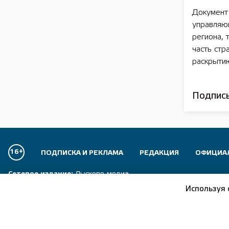
Документ
управляю
региона,
часть ст
раскрыти
Подписы
16+
ПОДПИСКА И РЕКЛАМА
РЕДАКЦИЯ
ОФИЦИА
Сетевое издание:
Лысково-медиа
Используя 
Отдел рекламы:
+7 (83149) 5-15-24
Главный редактор:
+7 (83149) 5-13-24