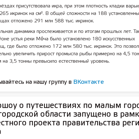
нёздах присутствовала икра, при этом плотность кладки варь
265 икринок на см². В общей сложности на 188 установленн
щах отложено 291 млн 588 тыс. икринок.
ьная динамика прослеживается и по итогам прошлых лет. Та
 лет СОШ №2
2025 11 01 Земли
йоне устья реки Мόча было установлено 180 искусственных
сельскохозяйственного назна
щ, где было отложено 172 млн 580 тыс. икринок. Это позво
льно увеличить прирост промысла рыбы примерно на 4,5 тон
 на 3,5 тонны превысило естественный уровень.
вайтесь на нашу группу в
ВКонтакте
шоу о путешествиях по малым гор
ородской области запущено в рам
стного проекта правительства реги
а