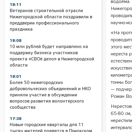
водоёма.
18:11
Нижегород
Ветеранов строительной отрасли
проводил
Нижегородской области поздравили в
научно-ис
преддверии профессионального
праздника
«На прот
проводит
18:08
10 млн рублей будет направлено на
этого мес
поддержку бизнеса участников
нереста р
проекта «СВОё дело» в Нижегородской
естествен
области
искусств
километра
18:01
тонны бол
Более 50 нижегородских
добровольческих объединений и НКО
— подчерк
приняли участие в обсуждении
Роман Во
вопросов развития волонтерского
Нерестово
сообщества
65-80 см
17:38
нерестили
Новые городские кварталы для 11
интервало
тысяч жителей появятся в Приокском