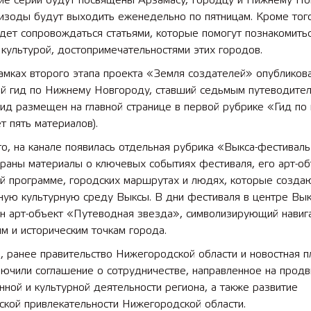
е серии будут посвящены Арзамасу, Городцу и Нижнему Но
изоды будут выходить еженедельно по пятницам. Кроме тог
дет сопровождаться статьями, которые помогут познакомитьс
 культурой, достопримечательностями этих городов.
амках второго этапа проекта «Земля создателей» опубликов
й гид по Нижнему Новгороду, ставший седьмым путеводите
гид размещен на главной странице в первой рубрике «Гид по
т пять материалов).
о, на канале появилась отдельная рубрика «Выкса-фестивал
раны материалы о ключевых событиях фестиваля, его арт-об
ой программе, городских маршрутах и людях, которые созда
ную культурную среду Выксы. В дни фестиваля в центре Вы
ен арт-объект «Путеводная звезда», символизирующий навиг
м и историческим точкам города.
, ранее правительство Нижегородской области и новостная 
лючили соглашение о сотрудничестве, направленное на прод
ной и культурной деятельности региона, а также развитие
ской привлекательности Нижегородской области.