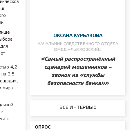
инлесхоз
ищ
ого
и.
илище
ОКСАНА КУРБАКОВА
выбора
НАЧАЛЬНИК СЛЕДСТВЕННОГО ОТДЕЛА
 для
ОМВД «ЛЫСКОВСКИЙ»
яет
«Самый распространённый
сценарий мошенников –
стью 4,2
 на 3,5
звонок из «службы
лощади»,
безопасности банка»»
о мира
длиной
ВСЕ ИНТЕРВЬЮ
ые
са с
ОПРОС