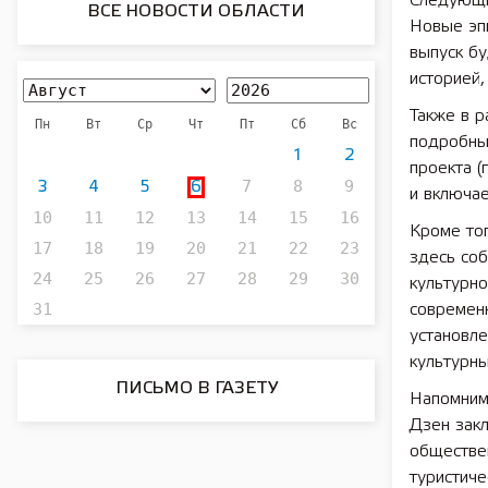
Следующи
ВСЕ НОВОСТИ ОБЛАСТИ
Новые эп
выпуск бу
историей,
Также в р
Пн
Вт
Ср
Чт
Пт
Сб
Вс
подробны
1
2
проекта (
7
8
9
3
4
5
6
и включае
10
11
12
13
14
15
16
Кроме тог
17
18
19
20
21
22
23
здесь соб
24
25
26
27
28
29
30
культурн
31
современ
установл
культурны
ПИСЬМО В ГАЗЕТУ
Напомним
Дзен зак
обществен
туристиче