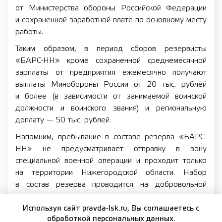
от Министерства обороны Российской Федерации
и сохраненной заработной плате по основному месту
работы.
Таким образом, в период сборов резервисты
«БАРС-НН» кроме сохраненной среднемесячной
зарплаты от предприятия ежемесячно получают
выплаты Минобороны России от 20 тыс. рублей
и более (в зависимости от занимаемой воинской
должности и воинского звания) и региональную
доплату — 50 тыс. рублей.
Напомним, пребывание в составе резерва «БАРС-
НН» не предусматривает отправку в зону
специальной военной операции и проходит только
на территории Нижегородской области. Набор
в состав резерва проводится на добровольной
основе через военные комиссариаты муниципальных
образований путем заключения контракта
Используя сайт pravda-lsk.ru, Вы соглашаетесь с
обработкой персональных данных.
с Минобороны России в лице командира воинской