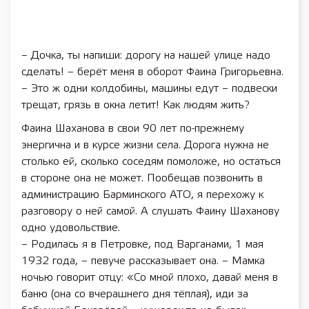
– Дочка, ты напиши: дорогу на нашей улице надо
сделать! – берёт меня в оборот Фаина Григорьевна.
– Это ж одни колдобины, машины едут – подвески
трещат, грязь в окна летит! Как людям жить?
Фаина Шаханова в свои 90 лет по-прежнему
энергична и в курсе жизни села. Дорога нужна не
столько ей, сколько соседям помоложе, но остаться
в стороне она не может. Пообещав позвонить в
администрацию Барминского АТО, я перехожу к
разговору о ней самой. А слушать Фаину Шаханову
одно удовольствие.
– Родилась я в Петровке, под Варганами, 1 мая
1932 года, – певуче рассказывает она. – Мамка
ночью говорит отцу: «Со мной плохо, давай меня в
баню (она со вчерашнего дня тёплая), иди за