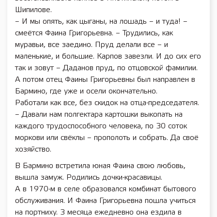
Шипилове.
– И мы опять, как цыганы, на лошадь – и туда! –
смеётся Фаина Григорьевна. – Трудились, как
муравьи, все заедино. Пруд делали все – и
маленькие, и большие. Карпов завезли. И до сих его
так и зовут – Даданов пруд, по отцовской фамилии.
А потом отец Фаины Григорьевны был направлен в
Бармино, где уже и осели окончательно.
Работали как все, без скидок на отца-председателя.
– Давали нам полгектара картошки выкопать на
каждого трудоспособного человека, по 30 соток
моркови или свёклы – прополоть и собрать. Да своё
хозяйство.
В Бармино встретила юная Фаина свою любовь,
вышла замуж. Родились дочки-красавицы.
А в 1970-м в селе образовался комбинат бытового
обслуживания. И Фаина Григорьевна пошла учиться
на портниху. 3 месяца ежедневно она ездила в