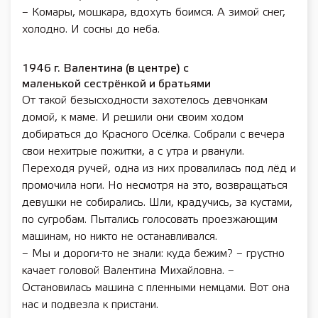
– Комары, мошкара, вдохуть боимся. А зимой снег,
холодно. И сосны до неба.
1946 г. Валентина (в центре) с
маленькой сестрёнкой и братьями
От такой безысходности захотелось девчонкам
домой, к маме. И решили они своим ходом
добираться до Красного Осёлка. Собрали с вечера
свои нехитрые пожитки, а с утра и рванули.
Переходя ручей, одна из них провалилась под лёд и
промочила ноги. Но несмотря на это, возвращаться
девушки не собирались. Шли, крадучись, за кустами,
по сугробам. Пытались голосовать проезжающим
машинам, но никто не останавливался.
– Мы и дороги-то не знали: куда бежим? – грустно
качает головой Валентина Михайловна. –
Остановилась машина с пленными немцами. Вот она
нас и подвезла к пристани.