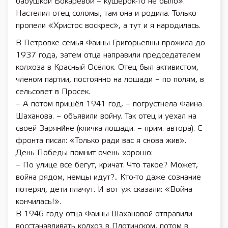
бабушкой Бокарёвой – кушерок-то не было».
Настелил отец соломы, там она и родила. Только
пропели «Христос воскрес», а тут и я народилась.
В Петровке семья Фаины Григорьевны прожила до
1937 года, затем отца направили председателем
колхоза в Красный Осёлок. Отец был активистом,
членом партии, постоянно на лошади – по полям, в
сельсовет в Просек.
– А потом пришёл 1941 год, – погрустнела Фаина
Шаханова. – объявили войну. Так отец и уехал на
своей Заряни́не (кличка лошади. – прим. автора). С
фронта писал: «Только ради вас я снова жив».
День Победы помнит очень хорошо:
– По улице все бегут, кричат. Что такое? Может,
война рядом, немцы идут?.. Кто-то даже сознание
потерял, дети плачут. И вот уж сказали: «Вой­на
кончилась!».
В 1946 году отца Фаины Шахановой отправили
восстанавливать колхоз в Плотинском, потом в