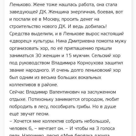
Леньково. Жене тоже нашлась работа, она стала
заведующей ДК. Женщина энергичная, боевая, вот
и послали её в Москву, просить денег на
строительство нового ДК. И ведь добилась!
Средства выделили, и в Ленькове вырос настоящий
«дворец» культуры. Нина Дмитриевна помогла мужу
организовать хор, по её приглашению пришли
заниматься 30 женщин и 15 мужчин. Сельский хор
под руководством Владимира Корноухова защитил
звание народного. И очень долго леньковский хор
был одним из весьма больших вокальных
коллективов в районе.
Сейчас Владимир Валентинович на заслуженном
отдыхе. Потихоньку занимается огородом, любит
побродить в лесу, пособирать грибы. Но в душе
ещё звучат песни.
– Хочется мне коллектив собрать небольшой,
человек 6, – мечтает он. – И чтобы на 3 голоса
пели. Например, песня «Мне берёзка дарила