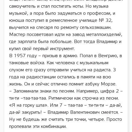
самоучитель и стал постигать ноты. Но музыка
музыкой, а пора было задуматься о профессии, и
юноша поступил в ремесленное училище № 32,
выучился на слесаря по ремонту сельхозмашин.
Мастер посоветовал идти на завод металлоизделий,
где зарплата была побольше. Вот тогда Владимир и
купил свой первый инструмент.
В 1957 году – призыв в армию. Попал в Венгрию, в
танковые войска. Как человека с музыкальным
слухом его сразу отправили учиться на радиста. 3
года на радиостанции остались в памяти на всю
жизнь. Он и сейчас отлично помнит азбуку Морзе.
– Запоминали знаки по песням. Например, цифра 2 –
ти-ти –таа-таа-таа. Ритмически как строчка из песни.
«Я на горку шла». Или 7 – таа-таа – ти-ти-ти – да-ай,
да-ай закурить! – Владимир Валентинович смеётся. –
Ну не будешь же считать три точки, четыре. Просто
пропевали эти комбинации.