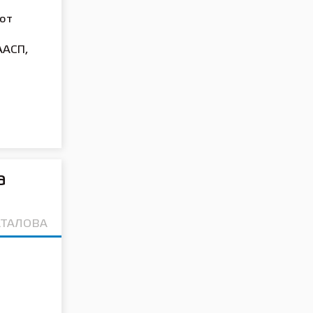
 от
ААСП,
а
АТАЛОВА