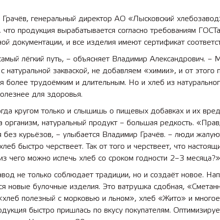
 Грачёв, генеральный директор АО «Лысковский хлебозавод
, что продукция вырабатывается согласно требованиям ГОСТа
ой документации, и все изделия имеют сертификат соответст
самый лёгкий путь, – объясняет Владимир Александрович. – 
с натуральной закваской, не добавляем «химии», и от этого 
я более трудоёмким и длительным. Но и хлеб из натурально
олезнее для здоровья.
огда кругом только и слышишь о пищевых добавках и их вре
а организм, натуральный продукт – большая редкость. «Прав
 без курьёзов, – улыбается Владимир Грачёв. – люди жалуют
хлеб быстро черствеет. Так от того и черствеет, что настоящ
из чего можно испечь хлеб со сроком годности 2–3 месяца?»
вод не только соблюдает традиции, но и создаёт новое. На
я новые булочные изделия. Это ватрушка сдобная, «Сметанн
«хлеб полезный с морковью и льном», хлеб «Жито» и многое
дукция быстро пришлась по вкусу покупателям. Оптимизируе