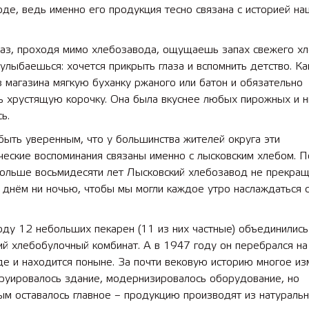
де, ведь именно его продукция тесно связана с историей на
мли
2025 11 01 Новая образоват
аз, проходя мимо хлебозавода, ощущаешь запах свежего хл
твенного назначения
площадка в д/с №16
улыбаешься: хочется прикрыть глаза и вспомнить детство. Ка
 магазина мягкую буханку ржаного или батон и обязательно
ь хрустящую корочку. Она была вкуснее любых пирожных и н
ь.
ыть уверенным, что у большинства жителей округа эти
ческие воспоминания связаны именно с лысковским хлебом. П
больше восьмидесяти лет Лысковский хлебозавод не прекра
 днём ни ночью, чтобы мы могли каждое утро наслаждаться 
ду 12 небольших пекарен (11 из них частные) объ­единились
й хлебобулочный комбинат. А в 1947 году он перебрался на
де и находится поныне. За почти вековую историю многое из
труировалось здание, модернизировалось оборудование, но
м оставалось главное – продукцию производят из натуральн