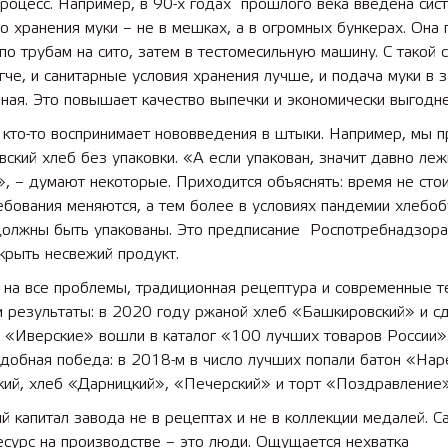
роцесс. Например, в 90-х годах прошлого века введена сис
о хранения муки – не в мешках, а в огромных бункерах. Она
по трубам на сито, затем в тестомесильную машину. С такой 
че, и санитарные условия хранения лучше, и подача муки в 
ная. Это повышает качество выпечки и экономически выгодне
 кто-то воспринимает нововведения в штыки. Например, мы п
вский хлеб без упаковки. «А если упакован, значит давно леж
, – думают некоторые. Приходится объяснять: время не стои
ебования меняются, а тем более в условиях пандемии хлебо
должны быть упакованы. Это предписание Роспотребнадзора,
крыть несвежий продукт.
 на все проблемы, традиционная рецептура и современные т
и результаты: в 2020 году ржаной хлеб «Башкировский» и с
 «Иверские» вошли в каталог «100 лучших товаров России».
одобная победа: в 2018-м в число лучших попали батон «На
кий, хлеб «Дарницкий», «Печерский» и торт «Поздравление»
й капитал завода не в рецептах и не в коллекции медалей. С
есурс на производстве – это люди. Ощущается нехватка