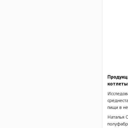
Продукци
котлеты 
Исследова
среднеста
пищи в не
Наталья 
полуфабри