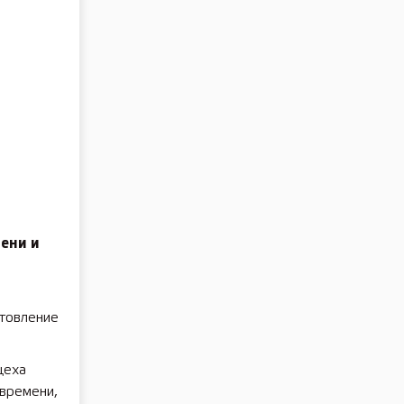
ени и
отовление
цеха
 времени,