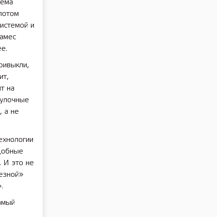
тема
 потом
системой и
замес
е.
ривыкли,
ит,
т на
булочные
 а не
ехнологии
добные
 И это не
резной»
.
амый