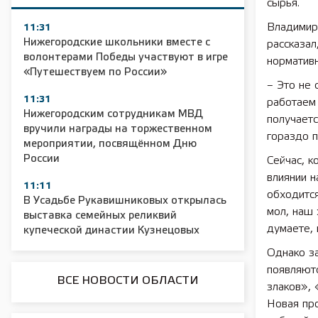
сырья.
Владимир
11:31
Нижегородские школьники вместе с
рассказал
волонтерами Победы участвуют в игре
нормативн
«Путешествуем по России»
– Это не 
11:31
работаем 
Нижегородским сотрудникам МВД
получаетс
вручили награды на торжественном
гораздо п
мероприятии, посвящённом Дню
России
Сейчас, к
влиянии н
11:11
обходится
В Усадьбе Рукавишниковых открылась
мол, наш 
выставка семейных реликвий
думаете, 
купеческой династии Кузнецовых
Однако за
появляютс
ВСЕ НОВОСТИ ОБЛАСТИ
злаков», 
Новая про