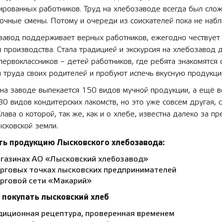
ированных работников. Труд на хлебозаводе всегда был сло
ночные смены. Потому и очереди из соискателей пока не наб
завод поддерживает верных работников, ежегодно чествует
 производства. Стала традицией и экскурсия на хлебозавод 
ервоклассников – детей работников, где ребята знакомятся 
 труда своих родителей и пробуют испечь вкусную продукци
на заводе выпекается 150 видов мучной продукции, а ещё в
30 видов кондитерских лакомств, но это уже совсем другая, 
Слава о которой, так же, как и о хлебе, известна далеко за п
сковской земли.
ть продукцию Лысковского хлебозавода:
агазинах АО «Лысковский хлебозавод»
орговых точках лысковских предпринимателей
орговой сети «Макарий»
 покупать лысковский хлеб
диционная рецептура, проверенная временем