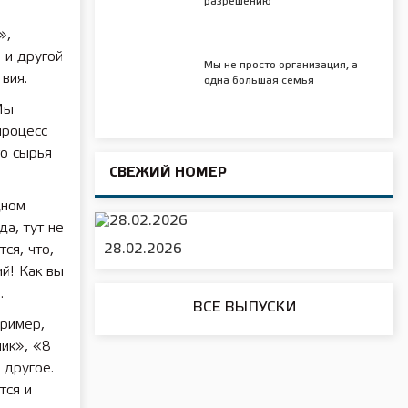
разрешению
»,
 и другой
Мы не просто организация, а
вия.
одна большая семья
Мы
процесс
го сырья
СВЕЖИЙ НОМЕР
дном
да, тут не
ся, что,
28.02.2026
ий! Как вы
.
ВСЕ ВЫПУСКИ
пример,
ик», «8
 другое.
тся и