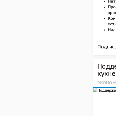
Нат
Про
про
Кон
ест
Нал
Подписы
Подде
кухне
ЭКОНОМ