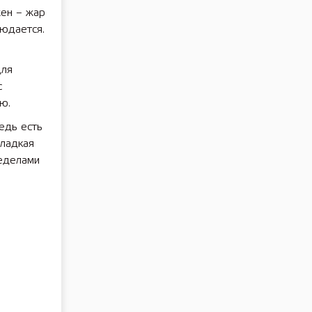
жен – жар
людается.
для
с
ю.
едь есть
сладкая
ределами