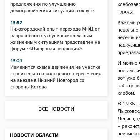
предложения по улучшению
хлебозаво
демографической ситуации в округе
города.
2025 11 01 55 лет СОШ №2
2025 11 01 Зе
Каждый р
15:57
сельскохозяйс
Нижегородский опыт перехода МФЦ от
невольно 
разрозненных услуг к комплексным
несёшь из
жизненным ситуациям представлен на
надкусиш
форуме «Цифровая эволюция»
приедалас
15:21
И можно б
Изменится схема движения на участке
ностальги
строительства кольцевого пересечения
вот уже 
на въезде в Нижний Новгород со
работу ни
стороны Кстова
хлебом.
В 1938 го
ВСЕ НОВОСТИ
Лысковски
Ленина, г
– реконс
неизменны
НОВОСТИ ОБЛАСТИ