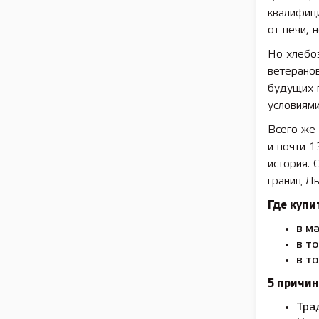
квалифиц
от печи, 
Но хлебо
ветеранов
будущих п
условиями
Всего же 
и почти 1
история. 
границ Лы
Где купи
в м
в т
в т
5 причин
Тра