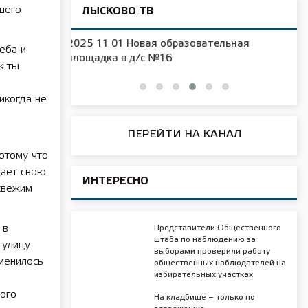
шего
ЛЫСКОВО ТВ
ельная
2025 11 01 Посвящение в музыканты
еба и
музыкальной школы им. Касьянова
к ты
икогда не
ПЕРЕЙТИ НА КАНАЛ
отому что
щает свою
ИНТЕРЕСНО
свежим
 в
Представители Общественного
штаба по наблюдению за
 улицу
выборами проверили работу
менилось
общественных наблюдателей на
избирательных участках
ого
На кладбище – только по