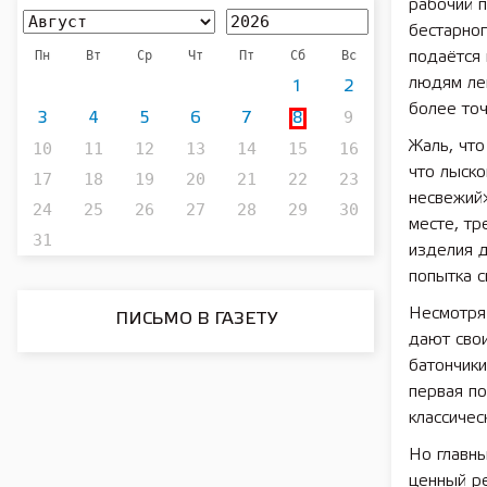
рабочий п
бестарног
Пн
Вт
Ср
Чт
Пт
Сб
Вс
подаётся 
людям лег
1
2
более точ
9
3
4
5
6
7
8
Жаль, что
10
11
12
13
14
15
16
что лыско
17
18
19
20
21
22
23
несвежий»
24
25
26
27
28
29
30
месте, тр
31
изделия 
попытка с
Несмотря
ПИСЬМО В ГАЗЕТУ
дают сво
батончики
первая п
классичес
Но главны
ценный р