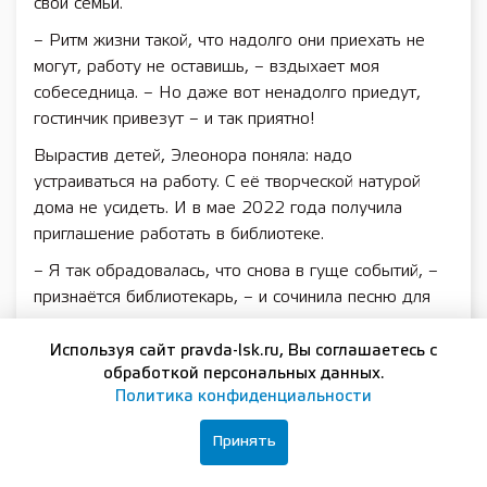
свои семьи.
– Ритм жизни такой, что надолго они приехать не
могут, работу не оставишь, – вздыхает моя
собеседница. – Но даже вот ненадолго приедут,
гостинчик привезут – и так приятно!
Вырастив детей, Элеонора поняла: надо
устраиваться на работу. С её творческой натурой
дома не усидеть. И в мае 2022 года получила
приглашение работать в библиотеке.
– Я так обрадовалась, что снова в гуще событий, –
признаётся библиотекарь, – и сочинила песню для
летнего лагеря, придумала слоган.
Используя сайт pravda-lsk.ru, Вы соглашаетесь с
Я смотрю на помещение библиотеки: уютно, много
обработкой персональных данных.
цветов и вязаных игрушек. Как оказалось, Элеонора
Политика конфиденциальности
Красикова ещё и прекрасно вяжет. Это и одежда
для старых советских кукол, и мягкие игрушки, и
Принять
вязаные панно.