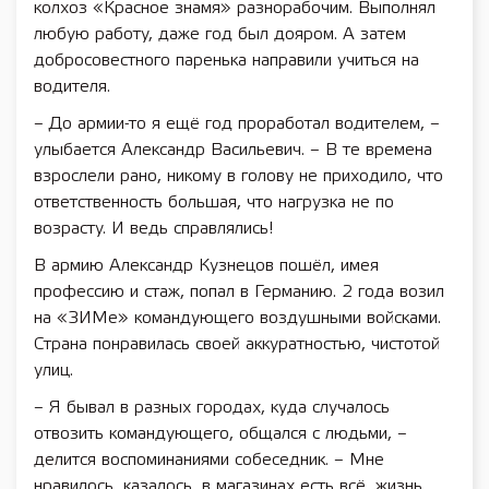
колхоз «Красное знамя» разнорабочим. Выполнял
любую работу, даже год был дояром. А затем
добросовестного паренька направили учиться на
водителя.
– До армии-то я ещё год проработал водителем, –
улыбается Александр Васильевич. – В те времена
взрослели рано, никому в голову не приходило, что
ответственность большая, что нагрузка не по
возрасту. И ведь справлялись!
В армию Александр Кузнецов пошёл, имея
профессию и стаж, попал в Германию. 2 года возил
на «ЗИМе» командующего воздушными войсками.
Страна понравилась своей аккуратностью, чистотой
улиц.
– Я бывал в разных городах, куда случалось
отвозить командующего, общался с людьми, –
делится воспоминаниями собеседник. – Мне
нравилось, казалось, в магазинах есть всё, жизнь