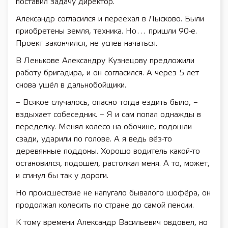
поставил задачу директор.
Александр согласился и переехал в Лысково. Были
приобретены земля, техника. Но… пришли 90-е.
Проект закончился, не успев начаться.
В Ленькове Александру Кузнецову предложили
работу бригадира, и он согласился. А через 5 лет
снова ушёл в дальнобойщики.
– Всякое случалось, опасно тогда ездить было, –
вздыхает собеседник. – Я и сам попал однажды в
переделку. Менял колесо на обочине, подошли
сзади, ударили по голове. А я ведь вёз-то
деревянные поддоны. Хорошо водитель какой-то
остановился, подошёл, растолкал меня. А то, может,
и сгинул бы так у дороги.
Но происшествие не напугало бывалого шофёра, он
продолжал колесить по стране до самой пенсии.
К тому времени Александр Васильевич овдовел, но