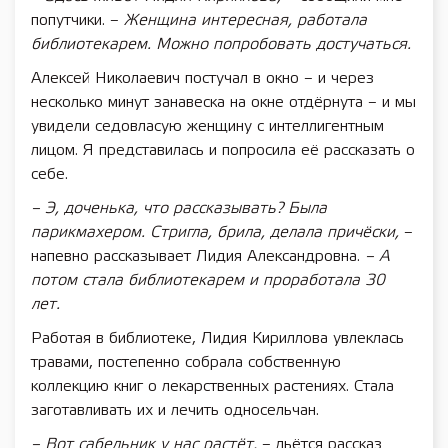
попутчики. –
Женщина интересная, работала
библиотекарем. Можно попробовать достучаться.
Алексей Николаевич постучал в окно – и через
несколько минут занавеска на окне отдёрнута – и мы
увидели седовласую женщину с интеллигентным
лицом. Я представилась и попросила её рассказать о
себе.
– Э, доченька, что рассказывать? Была
парикмахером. Стригла, брила, делала причёски,
–
напевно рассказывает Лидия Александровна.
– А
потом стала библиотекарем и проработала 30
лет.
Работая в библиотеке, Лидия Кириллова увлеклась
травами, постепенно собрала собственную
коллекцию книг о лекарственных растениях. Стала
заготавливать их и лечить односельчан.
– Вот сабельник у нас растёт,
– льётся рассказ