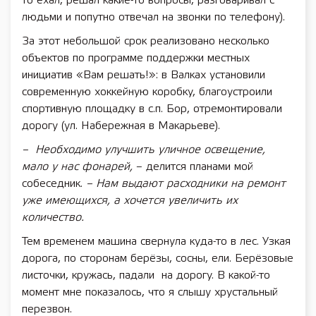
то ехал, решал какие-то вопросы, разговаривал с
людьми и попутно отвечал на звонки по телефону).
За этот небольшой срок реализовано несколько
объектов по программе поддержки местных
инициатив «Вам решать!»: в Валках установили
современную хоккейную коробку, благоустроили
спортивную площадку в с.п. Бор, отремонтировали
дорогу (ул. Набережная в Макарьеве).
– Необходимо улучшить уличное освещение,
мало у нас фонарей,
– делится планами мой
собеседник.
– Нам выдают расходники на ремонт
уже имеющихся, а хочется увеличить их
количество.
Тем временем машина свернула куда-то в лес. Узкая
дорога, по сторонам берёзы, сосны, ели. Берёзовые
листочки, кружась, падали на дорогу. В какой-то
момент мне показалось, что я слышу хрустальный
перезвон.