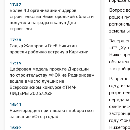
порядке 
17:57
Вопрос во
Более 40 организаций-лидеров
строительства Нижегородской области
решен пу
получили награды в канун Дня
регионал
строителя
земельных
17:38
Завершен
Садыр Жапаров и Глеб Никитин
«СЗ „Хуто
провели рабочую встречу в Киргизии
Нижегоро
обязател
17:19
застройщи
Цифровая модель проекта Дирекции
по строительству «ФОК на Родионова»
Разрешен
вошла в число лучших на
году, изн
Всероссийском конкурсе «ТИМ-
разрешени
ЛИДЕРЫ 2025/26»
передачи 
16:41
фактическ
Нижегородцев приглашают побороться
застройщи
за звание «Отец года»
году Фон
Нижегоро
16:39