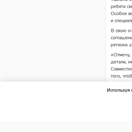
ребята см
Особое в
и специал
В свою о
соглашен
региона у
«Отмечу, 
детали, 
Совместно
того, что
он.
Используя 
Напомним
по поруч
года. Он 
возможно
«Ведущие
кампусов