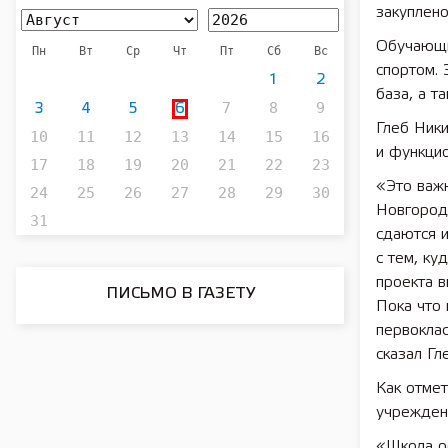
закуплен
Обучающи
Пн
Вт
Ср
Чт
Пт
Сб
Вс
спортом. 
1
2
база, а т
7
8
9
3
4
5
6
Глеб Ники
10
11
12
13
14
15
16
и функцио
17
18
19
20
21
22
23
«Это важ
24
25
26
27
28
29
30
Новгорода
31
сдаются 
с тем, ку
проекта 
ПИСЬМО В ГАЗЕТУ
Пока что 
первокла
сказал Гл
Как отме
учрежден
«Школа о