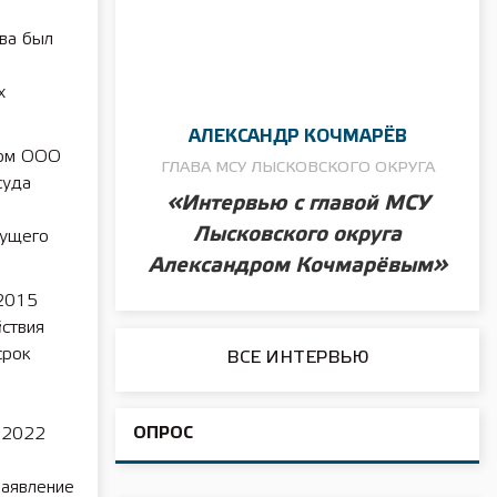
тва был
х
АЛЕКСАНДР КОЧМАРЁВ
ком ООО
ГЛАВА МСУ ЛЫСКОВСКОГО ОКРУГА
суда
«Интервью с главой МСУ
Лысковского округа
дущего
Александром Кочмарёвым»
 2015
йствия
срок
ВСЕ ИНТЕРВЬЮ
ОПРОС
в 2022
заявление