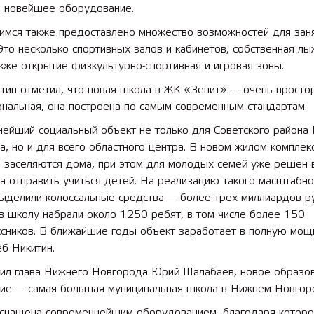
о новейшее оборудование.
мся также предоставлено множество возможностей для зан
Это несколько спортивных залов и кабинетов, собственная лы
акже открытие физкультурно-спортивная и игровая зоны.
тин отметил, что новая школа в ЖК «Зенит» — очень просто
нальная, она построена по самым современным стандартам.
нейший социальный объект не только для Советского района
, но и для всего областного центра. В новом жилом комплек
и заселяются дома, при этом для молодых семей уже решен 
да отправить учиться детей. На реализацию такого масштабно
выделили колоссальные средства — более трех миллиардов р
в школу набрали около 1250 ребят, в том числе более 150
ссников. В ближайшие годы объект заработает в полную мощ
еб Никитин.
тил глава Нижнего Новгорода Юрий Шалабаев, новое образо
ие — самая большая муниципальная школа в Нижнем Новгор
снащена современнейшим оборудованием, благодаря котор