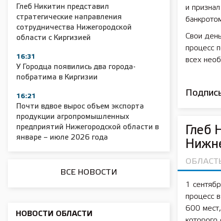
Глеб Никитин представил
и призна
стратегические направления
банкротом
сотрудничества Нижегородской
2025 11 01 Сельское хозяйство 2025
2025 11 01 55
Свои ден
области с Киргизией
процесс 
16:31
всех нео
У Городца появились два города-
побратима в Киргизии
Подписы
16:21
Почти вдвое вырос объем экспорта
продукции агропромышленных
предприятий Нижегородской области в
Глеб 
январе – июле 2026 года
Нижн
ОБЛАСТ
ВСЕ НОВОСТИ
1 сентяб
процесс в
600 мест,
НОВОСТИ ОБЛАСТИ
которого