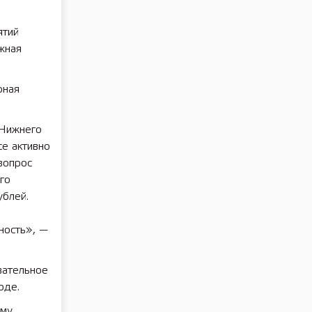
ятий
жная
рная
 Нижнего
се активно
вопрос
го
ублей.
ность», —
вательное
оде.
ому