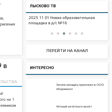
—
ЛЫСКОВО ТВ
2025 11 01 Новая образовательная
в,
чения
площадка в д/с №16
ормления
ПЕРЕЙТИ НА КАНАЛ
 в
ИНТЕРЕСНО
ЕЛЬСТВА
Зачем канадец приезжал в ООО
«Бармино»
ый
ого на 1
еемником
Чётный нечётного везёт