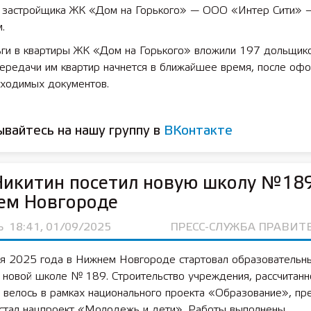
л застройщика ЖК «Дом на Горького» — ООО «Интер Сити» 
.
 лет СОШ №2
2025 11 01 Земли
ьги в квартиры ЖК «Дом на Горького» вложили 197 дольщико
сельскохозяйственного назна
передачи им квартир начнется в ближайшее время, после оф
бходимых документов.
вайтесь на нашу группу в
ВКонтакте
Никитин посетил новую школу №189
ем Новгороде
Ь
18:41, 01/09/2025
ПРЕСС-СЛУЖБА ПРАВИТ
ря 2025 года в Нижнем Новгороде стартовал образовательн
 новой школе № 189. Строительство учреждения, рассчитанн
 велось в рамках национального проекта «Образование», пр
 стал нацпроект «Молодежь и дети». Работы выполнены