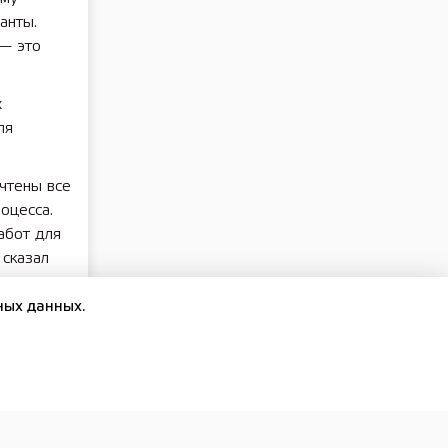
анты.
— это
х
ля
учтены все
оцесса.
абот для
 сказал
ных данных.
с 2025
 — страна
,
енных
тет».