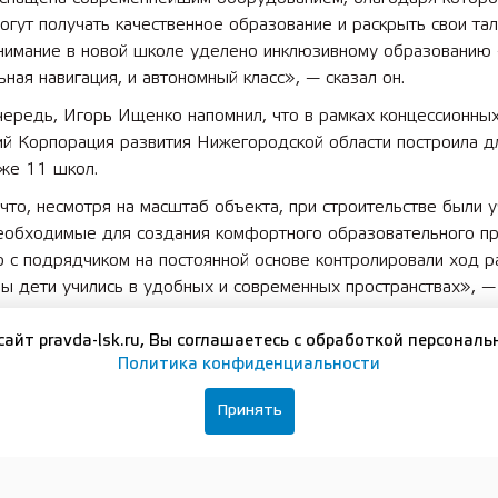
огут получать качественное образование и раскрыть свои тал
нимание в новой школе уделено инклюзивному образованию 
ьная навигация, и автономный класс», — сказал он.
чередь, Игорь Ищенко напомнил, что в рамках концессионны
ий Корпорация развития Нижегородской области построила д
же 11 школ.
что, несмотря на масштаб объекта, при строительстве были 
необходимые для создания комфортного образовательного пр
 с подрядчиком на постоянной основе контролировали ход р
бы дети учились в удобных и современных пространствах», —
сайт pravda-lsk.ru, Вы соглашаетесь с обработкой персональ
, национальный проект «Молодежь и дети» реализуется
Политика конфиденциальности
ению Президента Российской Федерации Владимира Путина 
включает девять федеральных проектов и программ: «Россия
Принять
стей», «Мы вместе», «Россия в мире», «Все лучшее детям»
 школы», «Педагоги и наставники», «Создание сети соврем
», «Университеты для поколения лидеров» и «Профессионали