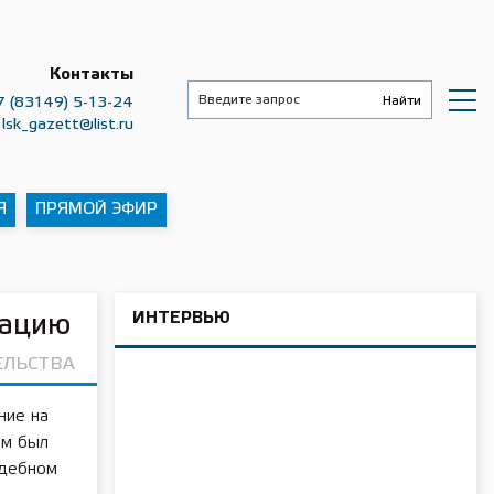
Контакты
7 (83149) 5-13-24
lsk_gazett@list.ru
Я
ПРЯМОЙ ЭФИР
ИНТЕРВЬЮ
тацию
ЕЛЬСТВА
ние на
ом был
удебном