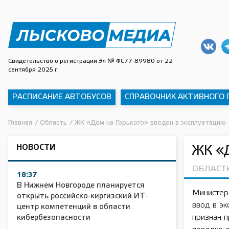
Свидетельство о регистрации Эл № ФС77-89980 от 22
сентября 2025 г.
РАСПИСАНИЕ АВТОБУСОВ
СПРАВОЧНИК АКТИВНОГО
Главная
/
Область
/
ЖК «Дом на Горького» введен в эксплуатацию
НОВОСТИ
ЖК «Д
ОБЛАСТ
18:37
В Нижнем Новгороде планируется
Министер
открыть российско-киргизский ИТ-
ввод в э
центр компетенций в области
признан 
кибербезопасности