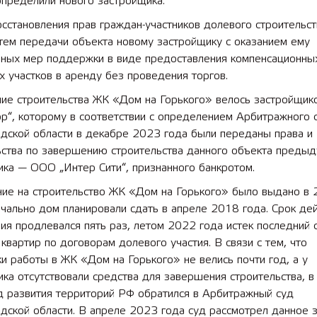
определили нового застройщика.
сстановления прав граждан-участников долевого строительс
тем передачи объекта новому застройщику с оказанием ему
ьных мер поддержки в виде предоставления компенсационны
 участков в аренду без проведения торгов.
ие строительства ЖК «Дом на Горького» велось застройщи
р“, которому в соответствии с определением Арбитражного 
дской области в декабре 2023 года были переданы права и
ьства по завершению строительства данного объекта преды
ка — ООО „Интер Сити“, признанного банкротом.
ие на строительство ЖК «Дом на Горького» было выдано в
ачально дом планировали сдать в апреле 2018 года. Срок де
я продлевался пять раз, летом 2022 года истек последний 
квартир по договорам долевого участия. В связи с тем, что
и работы в ЖК «Дом на Горького» не велись почти год, а у
ка отсутствовали средства для завершения строительства, 
д развития территорий РФ обратился в Арбитражный суд
дской области. В апреле 2023 года суд рассмотрел данное 