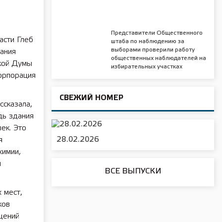
Представители Общественного
асти Глеб
штаба по наблюдению за
выборами проверили работу
вания
общественных наблюдателей на
кой Думы
избирательных участках
орпорация
СВЕЖИЙ НОМЕР
ссказала,
дь здания
ек. Это
я
28.02.2026
химии,
м
ВСЕ ВЫПУСКИ
 мест,
ков
щений