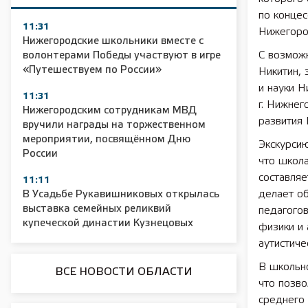
по конце
11:31
Нижегород
Нижегородские школьники вместе с
С возмож
волонтерами Победы участвуют в игре
«Путешествуем по России»
Никитин, 
и науки 
11:31
г. Нижне
Нижегородским сотрудникам МВД
развития
вручили награды на торжественном
мероприятии, посвящённом Дню
Экскурсию
России
что школ
составляе
11:11
делает об
В Усадьбе Рукавишниковых открылась
выставка семейных реликвий
педагогов
купеческой династии Кузнецовых
физики и 
аутистиче
В школьн
ВСЕ НОВОСТИ ОБЛАСТИ
что позво
среднего