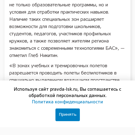
не только образовательные программы, но и
условия для отработки практических навыков.
Наличие таких специальных зон расширяет
возможности для подготовки школьников,
студентов, педагогов, участников профильных
кружков, а также позволяет жителям региона
знакомиться с современными технологиями БАС», —
отметил Глеб Никитин.
«В зонах учебных и тренировочных полетов
разрешается проводить полеты беспилотников в
специально выделенном воздушном пространстве.
Решение направлено на развитие беспилотной
Используя сайт pravda-lsk.ru, Вы соглашаетесь с
авиации в регионе и создание дополнительных
обработкой персональных данных.
возможностей для подготовки будущих
Политика конфиденциальности
специалистов отрасли», — подчеркнул заместитель
Принять
губернатора Нижегородской области Егор Поляков.
Для каждой зоны определены границы воздушного
пространства, допустимая высота полетов и режим