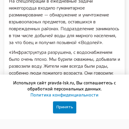
На спецоперации в ежедневные задачи
нижегородца входило гуманитарное
разминирование — обнаружение и уничтожение
взрывоопасных предметов, оставшихся в
поврежденных районах. Подразделение занималось
в том числе добычей воды для мирного населения,
за что боец и получил позывной «Водолей».
«Инфраструктура разрушена, с водоснабжением
было очень плохо. Мы бурили скважины, добывали и
развозили воду. Жители нам всегда были рады,
особенно люди пожилого возраста. Они говорили:
„Ребята, наконец-то, вы пришли!“ Противник
Используя сайт pravda-lsk.ru, Вы соглашаетесь с
пропагандирует нацистскую идеологию, и мы
обработкой персональных данных.
сражаемся с ним ради светлого будущего наших
Политика конфиденциальности
детей. У нас с врагом ценности абсолютно разные. И
Принять
военная доктрина у них жестокая — не щадят
никого. Когда отступают из городов, где потерпели
поражение, то целенаправленно обстреливают
многоэтажки», — рассказал «Водолей».