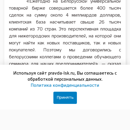
«Ежегодно на Белорусской универсальной
товарной бирже совершается более 400 тысяч
сделок на сумму около 4 миллиардов долларов,
клиентская база насчитывает свыше 26 тысяч
компаний из 70 стран. Это перспективная площадка
для нижегородских производителей, на которой они
могут найти как новых поставщиков, так и новых
покупателей. Поэтому мы договорились с
белорусскими коллегами о проведении обучающего
семинара для наших предпринимателей», — сказал
министр промышленности, торговли и
Используя сайт pravda-lsk.ru, Вы соглашаетесь с
предпринимательства Нижегородской области
обработкой персональных данных.
Максим Черкасов.
Политика конфиденциальности
Он напомнил, что договоренность о
Принять
проведении такого обучения была достигнута по
результатам бизнес-миссии, организованной
региональным центром поддержки экспорта в
Республику Беларусь. В рамках бизнес-миссии
нижегородские предприятия посетили биржу и