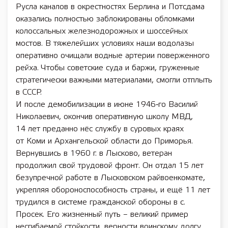
Русла каналов в окрестностях Берлина и Потсдама
оказались полностью заблокированы обломками
колоссальных железнодорожных и шоссейных
мостов. В тяжелейших условиях наши водолазы
оперативно очищали водные артерии поверженного
рейха. Чтобы советские суда и баржи, груженные
стратегически важными материалами, смогли отплыть
в СССР.
И после демобилизации в июне 1946‑го Василий
Николаевич, окончив оперативную школу МВД,
14 лет преданно нёс службу в суровых краях
от Коми и Архангельской области до Приморья.
Вернувшись в 1960 г. в Лысково, ветеран
продолжил свой трудовой фронт. Он отдал 15 лет
безупречной работе в Лысковском райвоенкомате,
укрепляя обороноспособность страны, и ещё 11 лет
трудился в системе гражданской обороны в с.
Просек. Его жизненный путь – великий пример
несгибаемой стойкости, верности воинскому долгу.