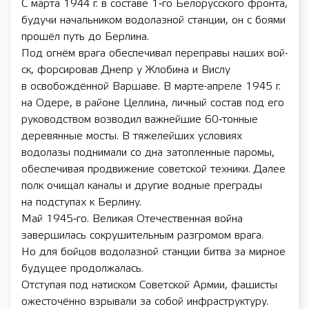
С марта 1944 г. в составе 1‑го Белорусского фронта,
будучи начальником водолазной станции, он с боями
прошёл путь до Берлина.
Под огнём врага обеспечивал переправы наших вой­
ск, форсировав Днепр у Жлобина и Вислу
в освобождённой Варшаве. В марте-­апреле 1945 г.
на Одере, в районе Целлина, личный состав под его
руководством возводил важнейшие 60‑тонные
деревянные мосты. В тяжелейших условиях
водолазы поднимали со дна затопленные паромы,
обеспечивая продвижение советской техники. Далее
полк очищал каналы и другие водные преграды
на подступах к Берлину.
Май 1945‑го. Великая Отечественная вой­на
завершилась сокрушительным разгромом врага.
Но для бойцов водолазной станции битва за мирное
будущее продолжалась.
Отступая под натиском Советской Армии, фашисты
ожесточённо взрывали за собой инфраструктуру.