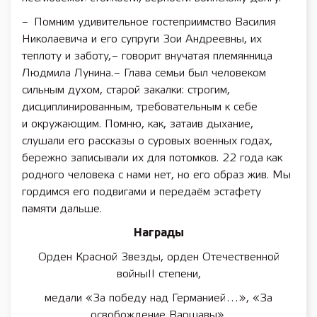
– Помним удивительное гостеприимство Василия
Николаевича и его супруги Зои Андреевны, их
теплоту и заботу, – говорит внучатая племянница
Людмила Лунина. – Глава семьи был человеком
сильным духом, старой закалки: строгим,
дисциплинированным, требовательным к себе
и окружающим. Помню, как, затаив дыхание,
слушали его рассказы о суровых военных годах,
бережно записывали их для потомков. 22 года как
родного человека с нами нет, но его образ жив. Мы
гордимся его подвигами и передаём эстафету
памяти дальше.
Награды
Орден Красной Звезды, орден Отечественной
войныII степени,
медали «За победу над Германией…», «За
освобождение Варшавы»,