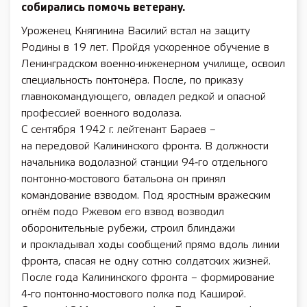
собирались помочь ветерану.
Уроженец Княгинина Василий встал на защиту
Родины в 19 лет. Пройдя ускоренное обучение в
Ленинградском военно-­инженерном училище, освоил
специальность понтонёра. После, по приказу
главнокомандующего, овладел редкой и опасной
профессией военного водолаза.
С сентября 1942 г. лейтенант Бараев –
на передовой Калининского фронта. В должности
начальника водолазной станции 94‑го отдельного
понтонно-­мостового батальона он принял
командование взводом. Под яростным вражеским
огнём подо Ржевом его взвод возводил
оборонительные рубежи, строил блиндажи
и прокладывал ходы сообщений прямо вдоль линии
фронта, спасая не одну сотню солдатских жизней.
После года Калининского фронта – формирование
4‑го понтонно-­мостового полка под Каширой.