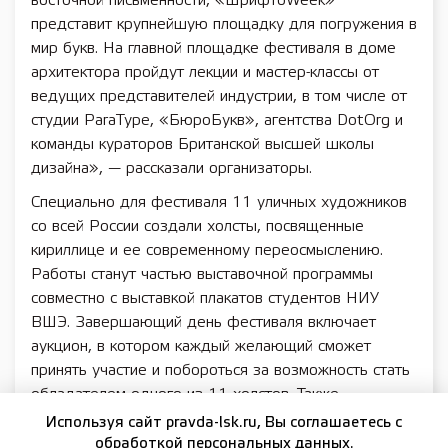
восточной письменности, «ШрифтоWeek»
представит крупнейшую площадку для погружения в
мир букв. На главной площадке фестиваля в доме
архитектора пройдут лекции и мастер-классы от
ведущих представителей индустрии, в том числе от
студии ParaType, «БюроБукв», агентства DotOrg и
команды кураторов Британской высшей школы
дизайна», — рассказали организаторы.
Специально для фестиваля 11 уличных художников
со всей России создали холсты, посвященные
кириллице и ее современному переосмыслению.
Работы станут частью выставочной программы
совместно с выставкой плакатов студентов НИУ
ВШЭ. Завершающий день фестиваля включает
аукцион, в котором каждый желающий сможет
принять участие и побороться за возможность стать
обладателем одного из 11 холстов. Также
запланирована защита проектов, созданных
Используя сайт pravda-lsk.ru, Вы соглашаетесь с
финалистами марафона, по разработке шрифтов
обработкой персональных данных.