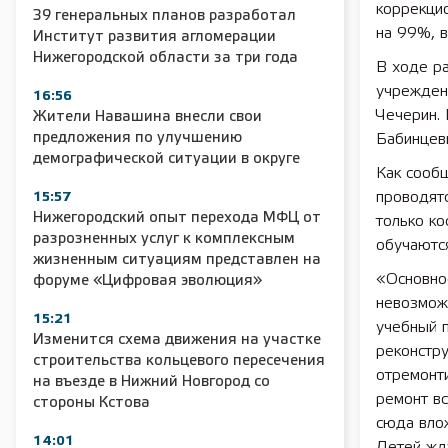
коррекци
39 генеральных планов разработал
на 99%, в
Институт развития агломерации
Нижегородской области за три года
В ходе р
учрежден
16:56
Чечерин. 
Жители Навашина внесли свои
предложения по улучшению
Бабинцев
демографической ситуации в округе
Как сообщ
проводятс
15:57
Нижегородский опыт перехода МФЦ от
только ко
разрозненных услуг к комплексным
обучаются
жизненным ситуациям представлен на
«Основно
форуме «Цифровая эволюция»
невозможн
15:21
учебный п
Изменится схема движения на участке
реконстру
строительства кольцевого пересечения
отремонт
на въезде в Нижний Новгород со
ремонт вс
стороны Кстова
сюда вло
14:01
Детей жду