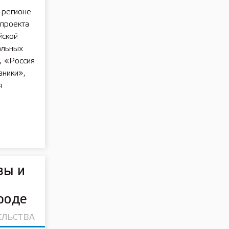
 регионе
 проекта
йской
альных
, «Россия
вники»,
я
вы и
роде
ЕЛЬСТВА