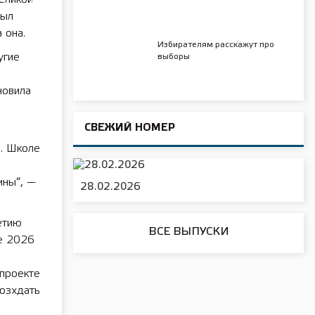
был
 она.
Избирателям расскажут про
угие
выборы
новила
СВЕЖИЙ НОМЕР
ы. Школе
ины“, —
28.02.2026
етию
ВСЕ ВЫПУСКИ
ле 2026
 проекте
озхдать