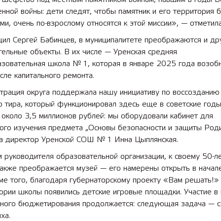
нной войны: дети следят, чтобы памятник и его территория 
и, очень по-взрослому относятся к этой миссии», — отметила
щил Сергей Бабинцев, в муниципалитете преображаются и др
ельные объекты. В их числе — Уренская средняя
зовательная школа № 1, которая в январе 2025 года возоб
сле капитального ремонта.
трация округа поддержала нашу инициативу по воссозданию
о тира, который функционировал здесь еще в советские год
около 3,5 миллионов рублей: мы оборудовали кабинет для
ного изучения предмета „Основы безопасности и защиты Род
ла директор Уренской СОШ № 1 Инна Цыплянская.
 руководителя образовательной организации, к своему 50-л
также преображается музей — его намерены открыть в нача
ме того, благодаря губернаторскому проекту «Вам решать!»
ории школы появились детские игровые площадки. Участие в
вного бюджетирования продолжается: следующая задача — с
ха.