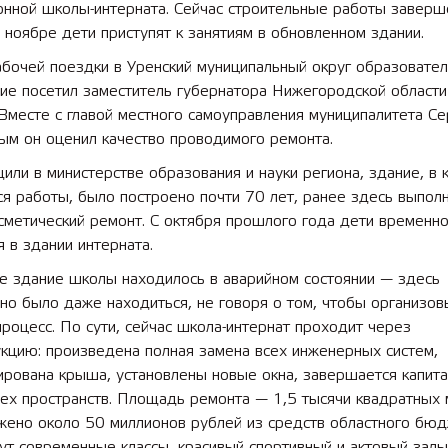
онной школы-интерната. Сейчас строительные работы завер
 ноябре дети приступят к занятиям в обновленном здании.
абочей поездки в Уренский муниципальный округ образовате
ие посетил заместитель губернатора Нижегородской област
Вместе с главой местного самоуправления муниципалитета С
ым он оценил качество проводимого ремонта.
или в министерстве образования и науки региона, здание, в 
я работы, было построено почти 70 лет, ранее здесь выпол
сметический ремонт. С октября прошлого года дети временн
 в здании интерната.
е здание школы находилось в аварийном состоянии — здесь
о было даже находиться, не говоря о том, чтобы организов
роцесс. По сути, сейчас школа-интернат проходит через
кцию: произведена полная замена всех инженерных систем,
ирована крыша, установлены новые окна, завершается капит
ех пространств. Площадь ремонта — 1,5 тысячи квадратных 
жено около 50 миллионов рублей из средств областного бюд
т современные классы, красивый спортивный и актовый залы