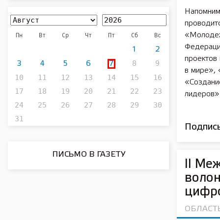
Напомним
проводитс
«Молодеж
Пн
Вт
Ср
Чт
Пт
Сб
Вс
Федераци
1
2
проектов
8
9
3
4
5
6
7
в мире»,
10
11
12
13
14
15
16
«Создани
17
18
19
20
21
22
23
лидеров»
24
25
26
27
28
29
30
31
Подписы
ПИСЬМО В ГАЗЕТУ
II Ме
волон
цифр
ОБЛАСТ