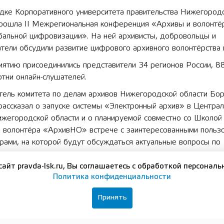
дке Корпоративного университета правительства Нижегород
прошла II Межрегиональная конференция «Архивы и волонтё
бальной цифровизации». На ней архивисты, добровольцы и
тели обсудили развитие цифрового архивного волонтёрства 
ятию присоединились представители 34 регионов России, 88
отни онлайн-слушателей.
тель комитета по делам архивов Нижегородской области Бор
рассказал о запуске системы «Электронный архив» в Центра
ижегородской области и о планируемой совместно со Школой
о волонтёра «АрхивНО» встрече с заинтересованными польз
рами, на которой будут обсуждаться актуальные вопросы по
 поиску в регионе.
сайт pravda-lsk.ru, Вы соглашаетесь с обработкой персональ
твенным словом к участникам конференции обратились дирек
Политика конфиденциальности
ного архива Нижегородской области Любовь Зарубина, прор
ан Калмыков, генеральный директор АНО «Волонтерский ц
Принять
дской области» и руководитель экосистемы лидерских проек
рия Самоделкина.