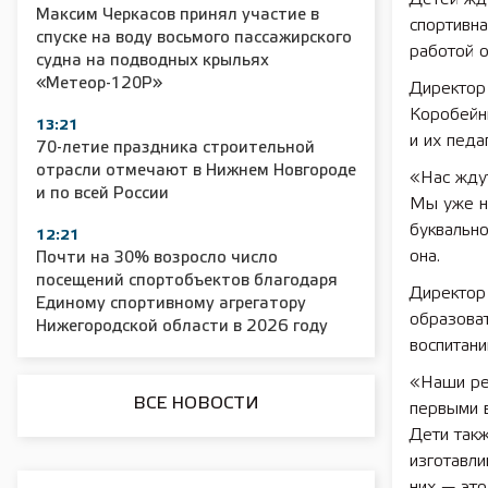
Максим Черкасов принял участие в
спортивна
спуске на воду восьмого пассажирского
работой о
2025 11 01 Сельское хозяйство 2025
2025 11 01 55
судна на подводных крыльях
«Метеор-120Р»
Директор
Коробейн
13:21
и их педа
70-летие праздника строительной
отрасли отмечают в Нижнем Новгороде
«Нас жду
и по всей России
Мы уже на
буквально
12:21
она.
Почти на 30% возросло число
посещений спортобъектов благодаря
Директор
Единому спортивному агрегатору
образова
Нижегородской области в 2026 году
воспитани
«Наши реб
ВСЕ НОВОСТИ
первыми в
Дети такж
изготавли
них — эт