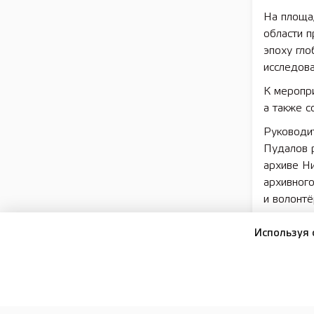
На площа
области 
эпоху гло
исследова
К меропри
а также с
Руководи
Пудалов 
архиве Н
архивног
и волонтё
архивному
Используя 
С приветс
Централь
КУПНО Ив
Нижегоро
КУПНО Ма