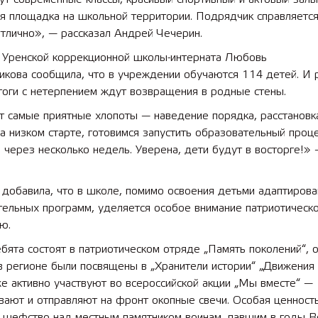
я площадка на школьной территории. Подрядчик справляется
тлично», — рассказал Андрей Чечерин.
 лет СОШ №2
2025 11 01 Земли
сельскохозяйственного назна
 Уренской коррекционной школы-интерната Любовь
икова сообщила, что в учреждении обучаются 114 детей. И 
гоги с нетерпением ждут возвращения в родные стены.
т самые приятные хлопоты — наведение порядка, расстановк
 низком старте, готовимся запустить образовательный проц
 через несколько недель. Уверена, дети будут в восторге!» 
 добавила, что в школе, помимо освоения детьми адаптиров
тельных программ, уделяется особое внимание патриотическ
ю.
ята состоят в патриотическом отряде „Память поколений“, 
 регионе были посвящены в „Хранители истории“ „Движения 
е активно участвуют во всероссийской акции „Мы вместе“ —
вают и отправляют на фронт окопные свечи. Особая ценност
о шефство над местным памятником воинам, павшим в годы В