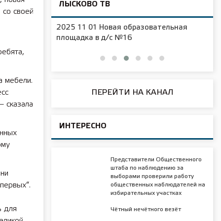
ЛЫСКОВО ТВ
 со своей
2025 11 01 Новая образовательная
чения
площадка в д/с №16
ребята,
а мебели.
ПЕРЕЙТИ НА КАНАЛ
есс
— сказала
ИНТЕРЕСНО
анных
ому
Представители Общественного
штаба по наблюдению за
они
выборами проверили работу
первых“.
общественных наблюдателей на
избирательных участках
ь для
Чётный нечётного везёт
еликой