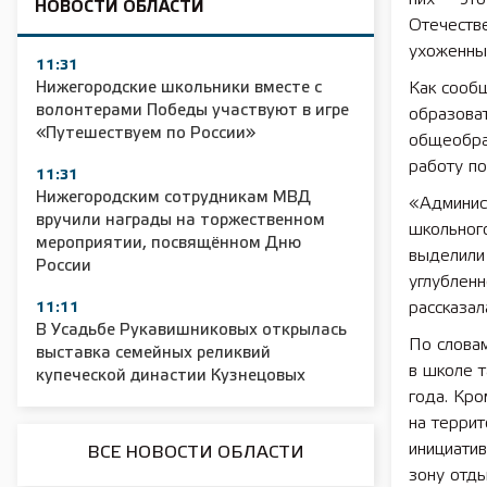
НОВОСТИ ОБЛАСТИ
Отечестве
ухоженным
11:31
Нижегородские школьники вместе с
Как сооб
волонтерами Победы участвуют в игре
образоват
«Путешествуем по России»
общеобра
работу по
11:31
Нижегородским сотрудникам МВД
«Админис
вручили награды на торжественном
школьног
мероприятии, посвящённом Дню
выделили 
России
углублен
рассказа
11:11
В Усадьбе Рукавишниковых открылась
По словам
выставка семейных реликвий
в школе 
купеческой династии Кузнецовых
года. Кро
на террит
инициати
ВСЕ НОВОСТИ ОБЛАСТИ
зону отды