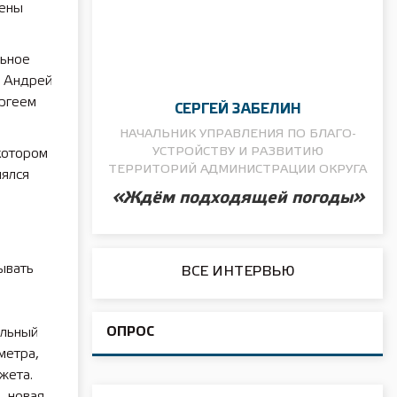
шены
льное
и Андрей
ергеем
СЕРГЕЙ ЗАБЕЛИН
НАЧАЛЬНИК УПРАВЛЕНИЯ ПО БЛАГО­
УСТРОЙСТВУ И РАЗВИТИЮ
котором
ТЕРРИТОРИЙ АДМИНИСТРАЦИИ ОКРУГА
нялся
о
«Ждём подходящей погоды»
ывать
ВСЕ ИНТЕРВЬЮ
ОПРОС
альный
метра,
жета.
, новая