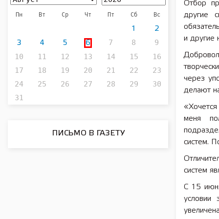
Отбор пр
Пн
Вт
Ср
Чт
Пт
Сб
Вс
другие с
обязател
1
2
и другие
7
8
9
3
4
5
6
Доброво
10
11
12
13
14
15
16
творческ
17
18
19
20
21
22
23
через уп
24
25
26
27
28
29
30
делают на
31
«Хочется
меня по
подразде
ПИСЬМО В ГАЗЕТУ
систем. П
Отличите
систем яв
С 15 июн
условии 
увеличен