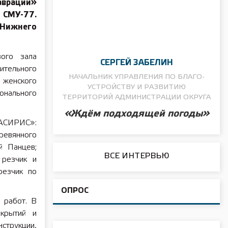
аврации»
 СМУ-77.
Нижнего
вого зала
СЕРГЕЙ ЗАБЕЛИН
оительного
НАЧАЛЬНИК УПРАВЛЕНИЯ ПО БЛАГО­
 женского
УСТРОЙСТВУ И РАЗВИТИЮ
онального
ТЕРРИТОРИЙ АДМИНИСТРАЦИИ ОКРУГА
«Ждём подходящей погоды»
«АСИРИС»:
ревянного
й Панцев;
ВСЕ ИНТЕРВЬЮ
 резчик и
резчик по
ОПРОС
 работ. В
крытий и
струкции,