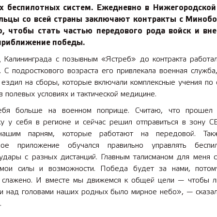
ах беспилотных систем. Ежедневно в Нижегородской
льцы со всей страны заключают контракты с Миноб
о, чтобы стать частью передового рода войск и вне
 приближение победы.
 Калининграда с позывным «Ястреб» до контракта работа
 С подросткового возраста его привлекала военная служба,
 ездил на сборы, которые включали комплексные учения по 
в полевых условиях и тактической медицине.
ебя больше на военном поприще. Считаю, что прошел
ку у себя в регионе и сейчас решил отправиться в зону С
нашим парням, которые работают на передовой. Так
ное приложение обучался правильно управлять беспил
 удары с разных дистанций. Главным талисманом для меня с
мои силы и возможности. Победа будет за нами, пото
 слажено. И вместе мы движемся к общей цели — чтобы 
 и над головами наших родных было мирное небо», — сказа
.