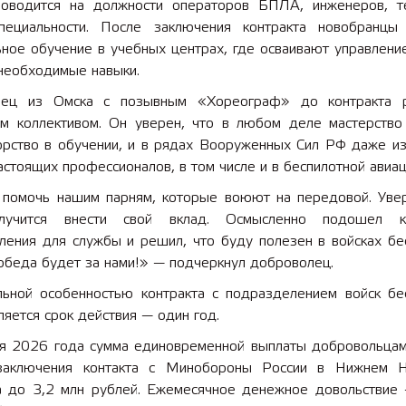
оводится на должности операторов БПЛА, инженеров, т
пециальности. После заключения контракта новобранцы
ьное обучение в учебных центрах, где осваивают управлени
 необходимые навыки.
лец из Омска с позывным «Хореограф» до контракта р
им коллективом. Он уверен, что в любом деле мастерство
орство в обучении, и в рядах Вооруженных Сил РФ даже из
стоящих профессионалов, в том числе и в беспилотной авиац
 помочь нашим парням, которые воюют на передовой. Увер
лучится внести свой вклад. Осмысленно подошел 
ления для службы и решил, что буду полезен в войсках бе
обеда будет за нами!» — подчеркнул доброволец.
льной особенностью контракта с подразделением войск бе
ляется срок действия — один год.
я 2026 года сумма единовременной выплаты добровольца
заключения контакта с Минобороны России в Нижнем 
а до 3,2 млн рублей. Ежемесячное денежное довольствие