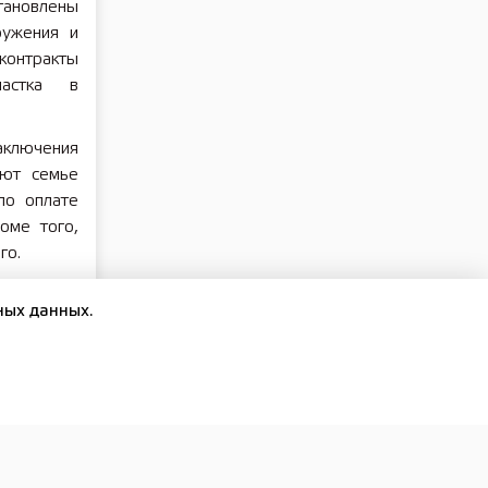
ановлены
ружения и
контракты
частка в
аключения
уют семье
по оплате
оме того,
го.
спечивает
ных данных.
нных и их
ем регион
анитарные
 в Центре
 https://
ород, ул.