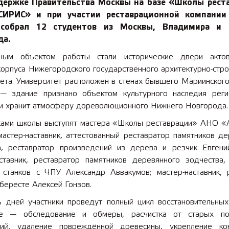
держке Правительства Москвы на базе «Школы рест
ИРИС» и при участии реставрационной компании
 собрал 12 студентов из Москвы, Владимира и 
да.
ным объектом работы стали исторические двери акто
корпуса Нижегородского государственного архитектурно-стр
ета. Университет расположен в стенах бывшего Мариинского
— здание признано объектом культурного наследия реги
 и хранит атмосферу дореволюционного Нижнего Новгорода.
ками школы выступят мастера «Школы реставрации» АНО 
астер-наставник, аттестованный реставратор памятников де
а, реставратор произведений из дерева и резчик Евгени
аставник, реставратор памятников деревянного зодчества,
 станков с ЧПУ Александр Аввакумов; мастер-наставник, 
бересте Алексей Гонзов.
ь дней участники проведут полный цикл восстановительных
ме — обследование и обмеры, расчистка от старых по
ний, удаление повреждённой древесины, укрепление кон