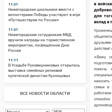
в войск
11:31
Нижегородские школьники вместе с
доброво
волонтерами Победы участвуют в игре
для тог
«Путешествуем по России»
вклад в
11:31
Уроженец
Нижегородским сотрудникам МВД
общепита.
вручили награды на торжественном
друзьями
мероприятии, посвящённом Дню
действий 
России
«Вижу с
11:11
подготов
В Усадьбе Рукавишниковых открылась
помочь 
выставка семейных реликвий
специаль
купеческой династии Кузнецовых
наносить
семьи в 
работаем
ВСЕ НОВОСТИ ОБЛАСТИ
спокойно
дроновод