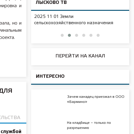
ЛЫСКОВО ТВ
нировка и
2025 11 01 Новая образовательная
ачения
площадка в д/с №16
ала, но и
инальным
роекта.
ПЕРЕЙТИ НА КАНАЛ
ИНТЕРЕСНО
для
Зачем канадец приезжал в ООО
«Бармино»
ЕЛЬСТВА
На кладбище – только по
разрешению
 службой