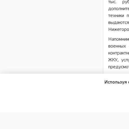
тыс. ру
дополнит
техники 
выдаютс
Нижегоро
Напомним
военных 
контракт
ЖКУ, усл
предусмо
Отправку
Используя 
координа
семей, д
продолжа
грузы в з
Подробну
набора д
служунн.р