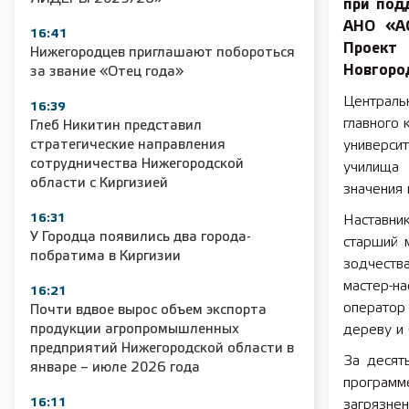
при под
АНО «АС
16:41
Проект
Нижегородцев приглашают побороться
Новгоро
за звание «Отец года»
Централь
16:39
главного 
Глеб Никитин представил
стратегические направления
университ
сотрудничества Нижегородской
училища 
области с Киргизией
значения
16:31
Наставни
У Городца появились два города-
старший м
побратима в Киргизии
зодчеств
мастер-н
16:21
оператор
Почти вдвое вырос объем экспорта
продукции агропромышленных
дереву и 
предприятий Нижегородской области в
За десят
январе – июле 2026 года
програм
16:11
загрязне