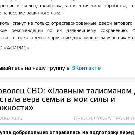
трещин и сколов, шлифовка, антисептическая обработка, то
 нанесение защитного лака.
5 лет СОШ №2
2025 11 01 Земли
сельскохозяйственного назн
олы станут не только отреставрированные двери актового з
еские рекомендации по их дальнейшему сохранению. Ф
станет торжественное вручение дипломов всем участникам п
НО «АСИРИС»
вайтесь на нашу группу в
ВКонтакте
оволец СВО: «Главным талисманом 
стала вера семьи в мои силы и
ожности»
3/06/2026
ПРЕСС-СЛУЖБА ПРАВИТ
руппа добровольцев отправилась на подготовку перед