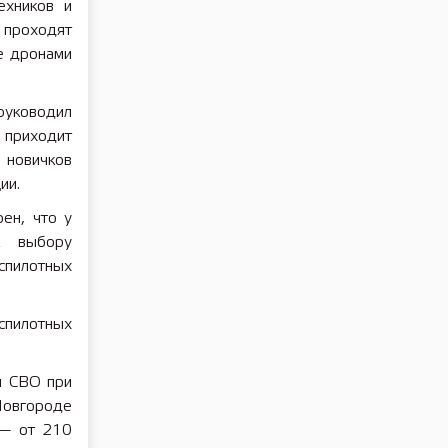
ехников и
 проходят
е дронами
уководил
 приходит
 новичков
ии.
ен, что у
к выбору
спилотных
спилотных
м СВО при
Новгороде
 — от 210