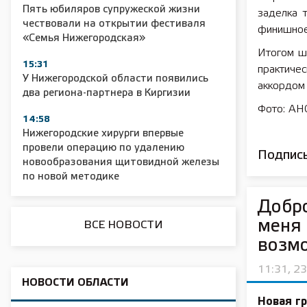
Пять юбиляров супружеской жизни
заделка 
чествовали на открытии фестиваля
финишное
2025 11 01 Сельское хозяйство 2025
2025 11 01 5
«Семья Нижегородская»
Итогом шк
15:31
практич
У Нижегородской области появились
аккордом 
два региона-партнера в Киргизии
Фото: А
14:58
Нижегородские хирурги впервые
провели операцию по удалению
Подписы
новообразования щитовидной железы
по новой методике
Добр
меня 
ВСЕ НОВОСТИ
возм
11:31, 2
НОВОСТИ ОБЛАСТИ
Новая г