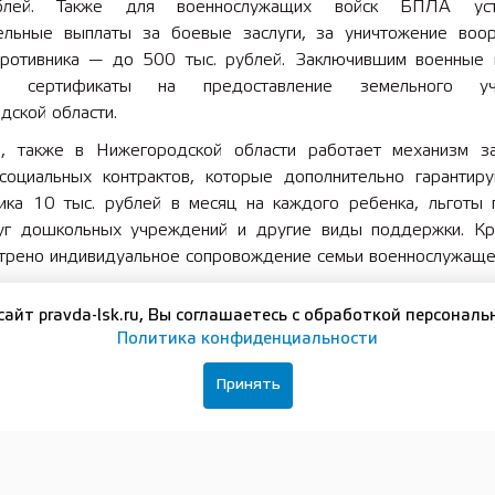
блей. Также для военнослужащих войск БПЛА уст
ельные выплаты за боевые заслуги, за уничтожение воо
противника — до 500 тыс. рублей. Заключившим военные 
я сертификаты на предоставление земельного у
дской области.
, также в Нижегородской области работает механизм з
социальных контрактов, которые дополнительно гарантир
ника 10 тыс. рублей в месяц на каждого ребенка, льготы 
уг дошкольных учреждений и другие виды поддержки. Кр
трено индивидуальное сопровождение семьи военнослужаще
 жителей Нижегородской области к месту службы обе
сайт pravda-lsk.ru, Вы соглашаетесь с обработкой персональ
ционный центр по поддержке военнослужащих, мобилизова
Политика конфиденциальности
ействующий на базе Дома народного единства. Вместе с т
ет активно поддерживать военнослужащих, отправляя гум
Принять
ону проведения специальной военной операции.
ю информацию о службе по контракту можно уточнить
обровольцев по телефону: 8-800-10-17-017 или на сайте:
ф/. Единый пункт отбора находится по адресу: Нижний Новг