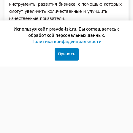
инструменты развития бизнеса, с помощью которых
смогут увеличить количественные и улучшить
качественные показатели.
Прокачать свой бизнес смогут предприниматели из
Используя сайт pravda-lsk.ru, Вы соглашаетесь с
следующих сфер:
обработкой персональных данных.
Политика конфиденциальности
фитнес-индустрия,
мастера по уходу за волосами,
Принять
студии макияжа,
производство косметологических средств и
оборудования,
косметология,
салоны красоты.
Индустрия красоты — это обширный и
востребованный рынок, который постоянно
меняется. В нем появляются все новые направления,
тренды, растет конкуренция. Поэтому владельцам
компаний и их командам важно развивать