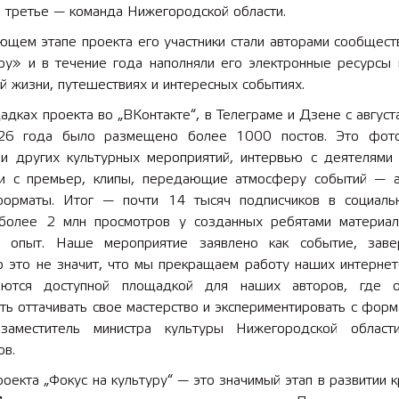
а третье — команда Нижегородской области.
 лет СОШ №2
2025 11 01 Земли
ющем этапе проекта его участники стали авторами сообщест
сельскохозяйственного назна
уру» и в течение года наполняли его электронные ресурсы 
й жизни, путешествиях и интересных событиях.
дках проекта во „ВКонтакте“, в Телеграме и Дзене с авгус
26 года было размещено более 1000 постов. Это фото
 и других культурных мероприятий, интервью с деятелями и
и с премьер, клипы, передающие атмосферу событий — 
орматы. Итог — почти 14 тысяч подписчиков в социаль
 более 2 млн просмотров у созданных ребятами материал
й опыт. Наше мероприятие заявлено как событие, зав
о это не значит, что мы прекращаем работу наших интернет
аются доступной площадкой для наших авторов, где о
ь оттачивать свое мастерство и экспериментировать с форм
заместитель министра культуры Нижегородской облас
ов.
оекта „Фокус на культуру“ — это значимый этап в развитии 