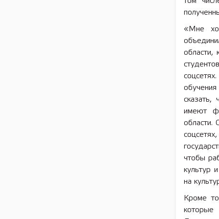
том числ
полученны
«Мне хоч
объедини
области, 
студенто
соцсетях
обучения
сказать,
имеют ф
области.
соцсетях,
государс
чтобы ра
культур 
на культу
Кроме то
которые 