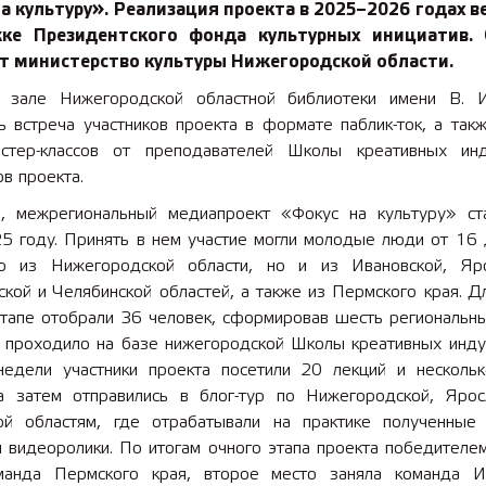
а культуру». Реализация проекта в 2025–2026 годах в
ке Президентского фонда культурных инициатив.
т министерство культуры Нижегородской области.
зале Нижегородской областной библиотеки имени В. 
ь встреча участников проекта в формате паблик-ток, а так
стер-классов от преподавателей Школы креативных ин
в проекта.
, межрегиональный медиапроект «Фокус на культуру» ст
5 году. Принять в нем участие могли молодые люди от 16 
о из Нижегородской области, но и из Ивановской, Яро
кой и Челябинской областей, а также из Пермского края. Д
этапе отобрали 36 человек, сформировав шесть региональны
 проходило на базе нижегородской Школы креативных инду
недели участники проекта посетили 20 лекций и нескольк
 а затем отправились в блог-тур по Нижегородской, Ярос
ой областям, где отрабатывали на практике полученные
 видеоролики. По итогам очного этапа проекта победителем
манда Пермского края, второе место заняла команда И