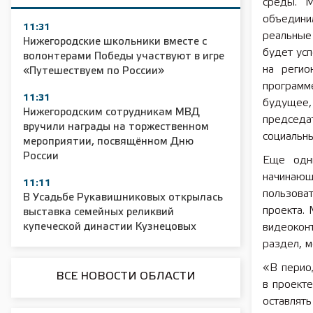
среды. М
объедини
11:31
реальные
Нижегородские школьники вместе с
будет усп
волонтерами Победы участвуют в игре
на регио
«Путешествуем по России»
программ
11:31
будущее, 
Нижегородским сотрудникам МВД
председа
вручили награды на торжественном
социальн
мероприятии, посвящённом Дню
России
Еще одни
начинающ
11:11
пользова
В Усадьбе Рукавишниковых открылась
проекта.
выставка семейных реликвий
купеческой династии Кузнецовых
видеокон
раздел, 
«В период
ВСЕ НОВОСТИ ОБЛАСТИ
в проекте
оставлят