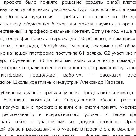
 проекта было принято решение создать онлайн-плат
тиву очному обучению участников. Курс сделали бесплатным
х. Основная аудитория — ребята в возрасте от 16 до
я синтезу обучающих блоков мы можем научить авторов 
чественный и профессиональный контент. Вот уже год наша 
т, география проекта выросла до 10 регионов, к нам присо
ители Волгограда, Республики Чувашия, Владимирской облас
ие на нашей платформе поступила 81 заявка, 62 участника 
урс обучения и 30 из них мы включили в нашу команд
 которые создали качественный контент в рамках выпускног
платформа продолжает работу», — рассказал руко
дской Школы креативных индустрий Александр Карасев.
публичном диалоге приняли участие представители команд 
. Участницы команды из Свердловской области расска
 полученным в проекте знаниям они смогли принять участие
 регионального и всероссийского уровня, а также п
вать связь с участниками из других регионов. Пред
ой области рассказали, что участие в проекте стало важным