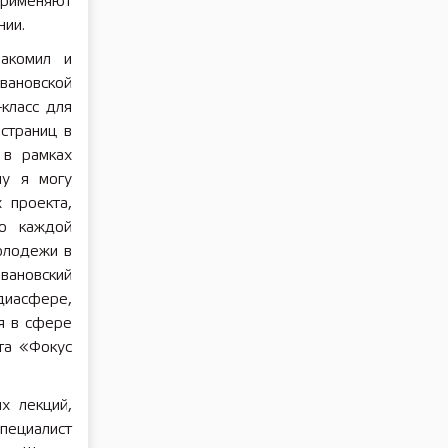
применяют
нии.
накомил и
вановской
класс для
страниц в
 в рамках
му я могу
 проекта,
о каждой
олодежи в
Ивановский
диасфере,
я в сфере
та «Фокус
х лекций,
пециалист