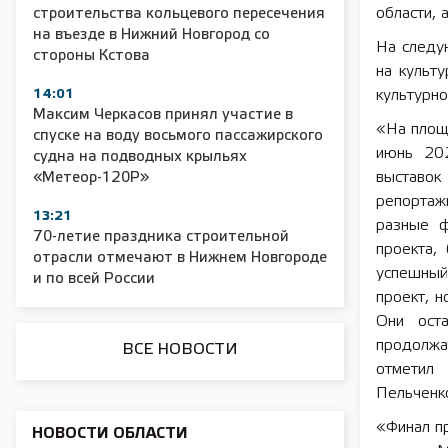
области, 
строительства кольцевого пересечения
на въезде в Нижний Новгород со
2025 11 01 Сельское хозяйство 2025
2025 11 01 55
На следу
стороны Кстова
на культ
14:01
культурно
Максим Черкасов принял участие в
«На площа
спуске на воду восьмого пассажирского
июнь 20
судна на подводных крыльях
выставок
«Метеор-120Р»
репортаж
13:21
разные ф
70-летие праздника строительной
проекта,
отрасли отмечают в Нижнем Новгороде
успешны
и по всей России
проект, н
Они ост
продолжат
ВСЕ НОВОСТИ
отметил 
Пельченк
«Финал пр
НОВОСТИ ОБЛАСТИ