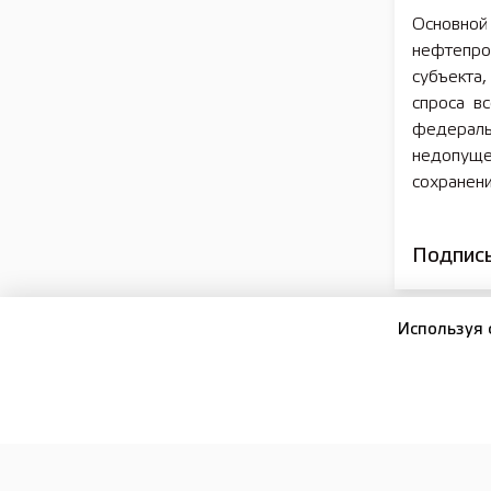
Основной
нефтепро
субъекта
спроса в
федераль
недопущ
сохранени
Подписы
Используя 
16+
ПОДПИСКА И РЕКЛАМА
РЕДАКЦИЯ
ОФИЦИА
Сетевое издание:
Лысково-медиа
Отдел рекламы:
+7 (83149) 5-15-24