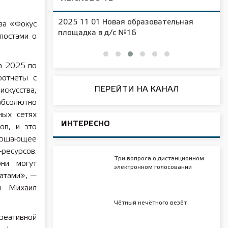
2025 11 01 Новая образовательная
ва «Фокус
чения
площадка в д/с №16
постами о
та 2025 по
отчеты с
ПЕРЕЙТИ НА КАНАЛ
скусства,
абсолютно
ных сетях
ИНТЕРЕСНО
ов, и это
ершающее
-ресурсов.
Три вопроса о дистанционном
ни могут
электронном голосовании
атами», —
ти Михаил
Чётный нечётного везёт
креативной