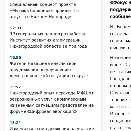
«Фокус н
Специальный концерт проекта
поддерж
«Музыка балконов» пройдет 15
сообщае
августа в Нижнем Новгороде
В Белом 
17:01
состоялас
39 генеральных планов разработал
Институт развития агломерации
серия ма
Нижегородской области за три года
финалисто
Напомним
16:56
Жители Навашина внесли свои
июне 202
предложения по улучшению
не тольк
демографической ситуации в округе
Свердловс
в очном 
15:57
Обучение
Нижегородский опыт перехода МФЦ от
разрозненных услуг к комплексным
течение 
жизненным ситуациям представлен на
классов,
форуме «Цифровая эволюция»
Ивановск
создавали
15:21
стала ко
Изменится схема движения на участке