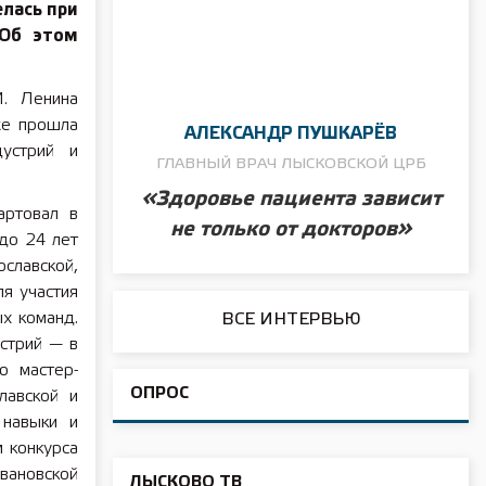
елась при
 Об этом
И. Ленина
же прошла
АЛЕКСАНДР ПУШКАРЁВ
дустрий и
ГЛАВНЫЙ ВРАЧ ЛЫСКОВСКОЙ ЦРБ
«Здоровье пациента зависит
артовал в
не только от докторов»
до 24 лет
славской,
ля участия
х команд.
ВСЕ ИНТЕРВЬЮ
стрий — в
о мастер-
ОПРОС
лавской и
 навыки и
 конкурса
вановской
ЛЫСКОВО ТВ