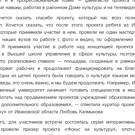
е и в профессиональном плане — финалисты проекта 
е навыки, работая в районном Доме культуры и на телевиде
ется сказать спасибо проекту, который нас всех поз
л. Хочется сказать, что после этого проекта ребята из И
которые принимали участие в нем, провели не один мастер-
в наших вузов по работе с фото и видео, по оформлению 
. Я принимала участие в работе над концепцией проекта
 в Высшей школе управления в сфере культуры, поэто
 что реализовано главное — площадки, созданные в рамках
ормат рабочих и продолжают функционировать на благ
 Одна из целей проекта была говорить о культуре языком м
 ведь это очень важно, и мы будем продолжать. Например, 
твенный университет начинает готовить специалистов в ме
ботать над продвижением проектов учреждений образовани
и дополнительного образования», — отметила куратор проек
ру» от Ивановской области Любовь Калмыкова.
го, для участников встречи состоялась серия интерактивны
провели призер проекта «Фокус на культуру», smm-с