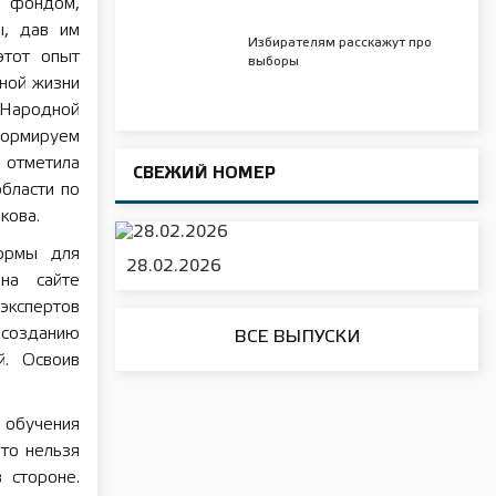
м фондом,
ы, дав им
Избирателям расскажут про
этот опыт
выборы
рной жизни
 Народной
формируем
 отметила
СВЕЖИЙ НОМЕР
бласти по
кова.
формы для
28.02.2026
 на сайте
экспертов
 созданию
ВСЕ ВЫПУСКИ
й. Освоив
 обучения
что нельзя
 стороне.