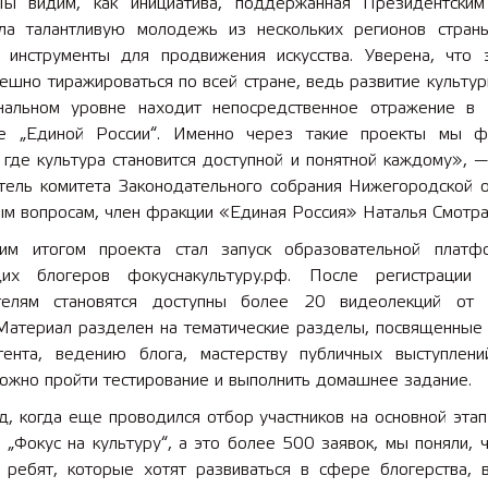
ы видим, как инициатива, поддержанная Президентски
ла талантливую молодежь из нескольких регионов стран
 инструменты для продвижения искусства. Уверена, что 
ешно тиражироваться по всей стране, ведь развитие культу
нальном уровне находит непосредственное отражение в
е „Единой России“. Именно через такие проекты мы 
где культура становится доступной и понятной каждому», —
тель комитета Законодательного собрания Нижегородской о
ым вопросам, член фракции «Единая Россия» Наталья Смотра
м итогом проекта стал запуск образовательной плат
их блогеров фокуснакультуру.рф. После регистрации
телям становятся доступны более 20 видеолекций от 
 Материал разделен на тематические разделы, посвященные
тента, ведению блога, мастерству публичных выступлени
можно пройти тестирование и выполнить домашнее задание.
, когда еще проводился отбор участников на основной этап
 „Фокус на культуру“, а это более 500 заявок, мы поняли, 
ь ребят, которые хотят развиваться в сфере блогерства, в