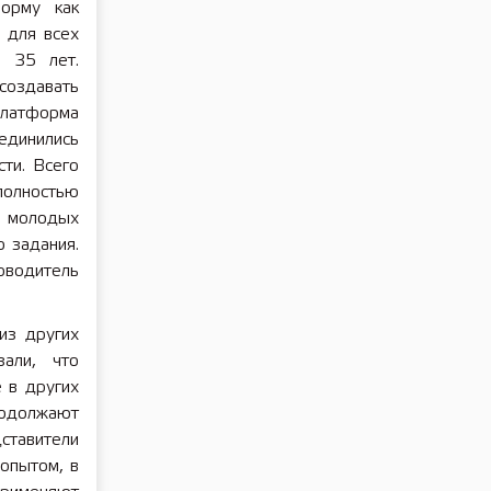
форму как
 для всех
 35 лет.
создавать
платформа
единились
ти. Всего
полностью
у молодых
о задания.
водитель
из других
зали, что
 в других
родолжают
ставители
 опытом, в