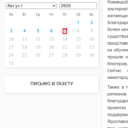
Командой
альтерна
Пн
Вт
Ср
Чт
Пт
Сб
Вс
желающи
Благодар
1
2
более ка
8
9
3
4
5
6
7
существуе
10
11
12
13
14
15
16
представ
17
18
19
20
21
22
23
на обучен
24
25
26
27
28
29
30
прошли к
31
блогеров,
Сейчас 
нижегоро
ПИСЬМО В ГАЗЕТУ
Также в 
регионов
благодаря
проектах
поддержи
Ярославск