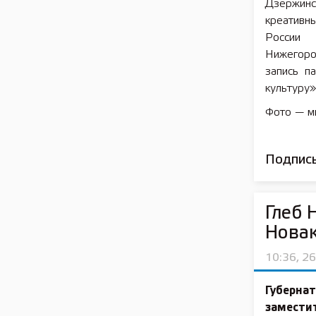
Дзержин
креативн
России 
Нижегоро
запись п
культуру»
Фото — м
Подписы
Глеб 
Нова
10:36, 2
Губерна
замести