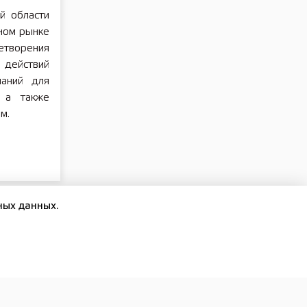
й области
ном рынке
етворения
 действий
паний для
 а также
м.
ных данных.