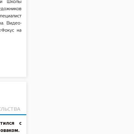
ли Школы
удожников
ециалист
а. Видео-
«Фокус на
ЕЛЬСТВА
етился с
оваком.