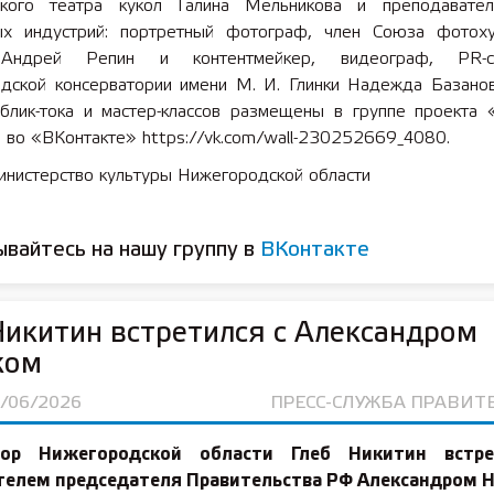
ского театра кукол Галина Мельникова и преподавате
ых индустрий: портретный фотограф, член Союза фотох
Андрей Репин и контентмейкер, видеограф, PR-сп
дской консерватории имени М. И. Глинки Надежда Базанов
аблик-тока и мастер-классов размещены в группе проекта 
 во «ВКонтакте» https://vk.com/wall-230252669_4080.
инистерство культуры Нижегородской области
вайтесь на нашу группу в
ВКонтакте
Никитин встретился с Александром
ком
6/06/2026
ПРЕСС-СЛУЖБА ПРАВИТ
тор Нижегородской области Глеб Никитин встр
телем председателя Правительства РФ Александром Н