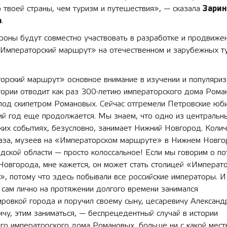
 твоей страны, чем туризм и путешествия», — сказала
Зарин
а
.
роны будут совместно участвовать в разработке и продвиже
«Императорский маршрут» на отечественном и зарубежных ту
орский маршрут» основное внимание в изучении и популяриз
тории отводит как раз 300-летию императорского дома Рома
под скипетром Романовых. Сейчас отгремели Петровские юби
ий год еще продолжается. Мы знаем, что одно из центральн
ких событиях, безусловно, занимает Нижний Новгород. Коли
каза, музеев на «Императорском маршруте» в Нижнем Новго
ской области — просто колоссальное! Если мы говорим о по
Новгорода, мне кажется, он может стать столицей «Императ
, потому что здесь побывали все российские императоры. И 
 сам лично на протяжении долгого времени занимался
ровкой города и поручил своему сыну, цесаревичу Александ
чу, этим заниматься, — беспрецедентный случай в истории
ого императорского дома Романовых, больше ни с какой мес