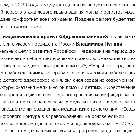
овам, в 2023 году в медучреждении планируется провести к
 первого этажа левого крыла здания: холла и регистратуры,
здана комфортная зона ожидания. Позднее ремонт будет та
и на втором этаже.
м,
национальный проект «Здравоохранение»
реализуетс
ствии с указом президента России
Владимира Путина
нальных целях развития Российской Федерации на период д
 включает в себя 9 федеральных проектов: «Развитие систе
 первичной медико-санитарной помощи», «Борьба с сердечно
ыми заболеваниями», «Борьба с онкологическими заболевани
е детского здравоохранения, включая создание современной
уктуры оказания медицинской помощи детям», «Обеспечени
ких организаций системы здравоохранения квалифицированн
 «Развитие сети национальных медицинских исследовательск
и внедрение инновационных медицинских технологий», «Созд
цифрового контура в здравоохранении на основе единой
твенной информационной системы здравоохранения (ЕГИСЗ),
е экспорта медицинских услуг» и «Программа модернизации