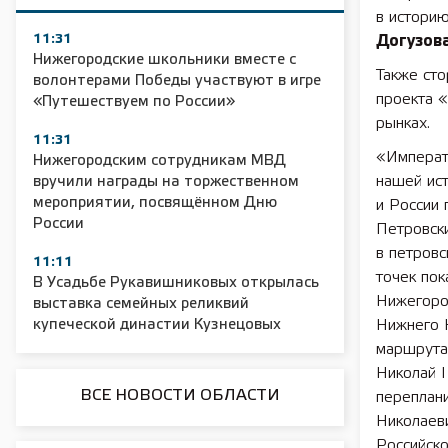
в историю
11:31
Догузов
Нижегородские школьники вместе с
Также сто
волонтерами Победы участвуют в игре
проекта 
«Путешествуем по России»
рынках.
11:31
«Императ
Нижегородским сотрудникам МВД
нашей ис
вручили награды на торжественном
мероприятии, посвящённом Дню
и России 
России
Петровск
в петровс
11:11
точек по
В Усадьбе Рукавишниковых открылась
Нижегород
выставка семейных реликвий
купеческой династии Кузнецовых
Нижнего 
маршрута»
Николай I
ВСЕ НОВОСТИ ОБЛАСТИ
переплани
Николаеви
Российск