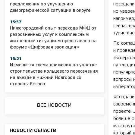
посещали 
предложения по улучшению
демографической ситуации в округе
но уверен
например
2025 11 01 Сельское хозяйство 2025
2025 11 01 55
15:57
сейчас на
Нижегородский опыт перехода МФЦ от
туристич
разрозненных услуг к комплексным
жизненным ситуациям представлен на
По соглаш
форуме «Цифровая эволюция»
и проведе
экспертов
15:21
путеводит
Изменится схема движения на участке
строительства кольцевого пересечения
популярно
на въезде в Нижний Новгород со
вопросы и
стороны Кстова
император
«Создани
современ
ВСЕ НОВОСТИ
проекте. 
больше ре
маршрутов
НОВОСТИ ОБЛАСТИ
который в