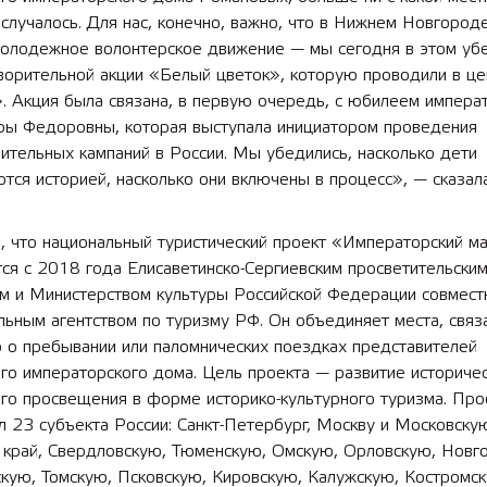
 случалось. Для нас, конечно, важно, что в Нижнем Новгород
молодежное волонтерское движение — мы сегодня в этом уб
ворительной акции «Белый цветок», которую проводили в це
. Акция была связана, в первую очередь, с юбилеем импера
ры Федоровны, которая выступала инициатором проведения
ительных кампаний в России. Мы убедились, насколько дети
тся историей, насколько они включены в процесс», — сказа
, что национальный туристический проект «Императорский 
ся с 2018 года Елисаветинско-Сергиевским просветительски
м и Министерством культуры Российской Федерации совмест
ьным агентством по туризму РФ. Он объединяет места, связ
 о пребывании или паломнических поездках представителей
го императорского дома. Цель проекта — развитие историче
го просвещения в форме историко-культурного туризма. Про
 23 субъекта России: Санкт-Петербург, Москву и Московскую
 край, Свердловскую, Тюменскую, Омскую, Орловскую, Новг
кую, Томскую, Псковскую, Кировскую, Калужскую, Костромск