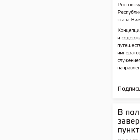
Ростовску
Республик
стала Ниж
Концепци
и содерж
путешеств
император
служение
направлен
Подписы
В по
завер
пункт