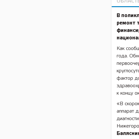
ОБЛАСТ
В полик
ремонт 
финанси
национа
Как сооб
года. Об
первооче
круглосут
фактор д
здравоох
к концу о
«В скоро
аппарат д
диагности
Нижегород
Балясни