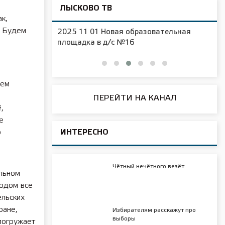
ЛЫСКОВО ТВ
к,
. Будем
2025 11 01 Новая образовательная
чения
площадка в д/с №16
ием
ПЕРЕЙТИ НА КАНАЛ
,
е
о
ИНТЕРЕСНО
Чётный нечётного везёт
льном
годом все
ельских
ране,
Избирателям расскажут про
выборы
погружает