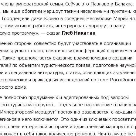
члены императорской семьи. Сейчас это Павлово и Балахна,
, мы еще обогатим маршрут такими населенными пунктами, ка
, Городец или даже Юрино в соседней Республике Марий Эл
 лет СОШ №2
2025 11 01 Земли
сельскохозяйственного назна
д этим активно работать, интегрировать маршрут в нашу
ескую программу», — сказал
Глеб Никитин
.
ению стороны совместно будут участвовать в организации
нии круглых столов, тематических конференций с привлечен
. Также предполагается оказание взаимопомощи в создании
елей по объектам туристического показа, подготовке научной
й и специальной литературы, статей, освещающих актуальны
сторических и прикладных исследований по теме Российског
ского дома.
е полностью продуманных и адаптированных под запросы
ного туриста маршрутов — отдельное направление в национа
„Императорский маршрут“ постоянно развивается, с каждым 
гионов в него включается. Это один из ключевых просветит
 с очень интересной историей и единственный маршрут в ст
ключает в себя такое количество регионов. Ничто лучше не 