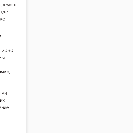
апремонт
 где
кже
я
о 2030
мы
-
ями»,
е
ыми
их
ание