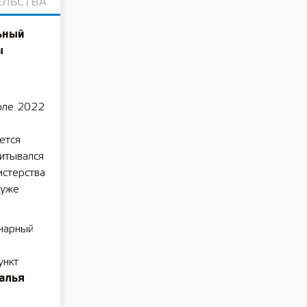
ЕЛЬСТВА
ьный
ы
юле 2022
ется
читывался
истерства
 уже
онарный
ункт
алья