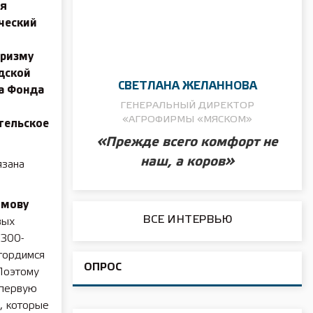
ия
ческий
уризму
дской
СВЕТЛАНА ЖЕЛАННОВА
а Фонда
ГЕНЕРАЛЬНЫЙ ДИРЕКТОР
«АГРОФИРМЫ «МЯСКОМ»
тельское
«Прежде всего комфорт не
наш, а коров»
язана
омову
ВСЕ ИНТЕРВЬЮ
вых
 300-
гордимся
ОПРОС
 Поэтому
 первую
а, которые