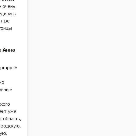
е очень
едились
нтре
трицы
ла
Анна
маршрут»
м
но
анные
ского
ект уже
 область,
ородскую,
ую,