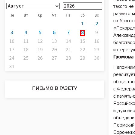
такого не
развито 
Пн
Вт
Ср
Чт
Пт
Сб
Вс
на благот
1
2
«Рекорд»
9
3
4
5
6
7
8
Александ
10
11
12
13
14
15
16
благотвор
17
18
19
20
21
22
23
интересую
Громова
.
24
25
26
27
28
29
30
31
Напомним
реализует
общество
ПИСЬМО В ГАЗЕТУ
с Федерал
с памятью
Российско
и духовно
объединил
Пермский
Воронежс