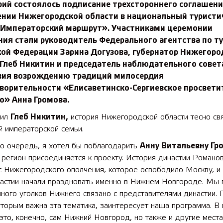
рий состоялось подписание трехстороннего соглашен
ении Нижегородской области в национальный туристи
«Императорский маршрут». Участниками церемонии
ния стали руководитель Федерального агентства по т
кой Федерации
Зарина Догузова
, губернатор Нижегоро
Глеб Никитин
и председатель наблюдательного совет
вия возрождению традиций милосердия
творительности «Елисаветинско-Сергиевское просвети
во»
Анна Громова
.
тил
Глеб Никитин,
история Нижегородской области тесно св
й императорской семьи.
ю очередь, я хотел бы поблагодарить
Анну Витальевну Гр
о регион присоединяется к проекту. История династии Романо
с Нижегородского ополчения, которое освободило Москву, и
настии начали праздновать именно в Нижнем Новгороде. Мы 
много уголков Нижнего связано с представителями династии.
торым важна эта тематика, заинтересует наша программа. В
это, конечно, сам Нижний Новгород, но также и другие мест