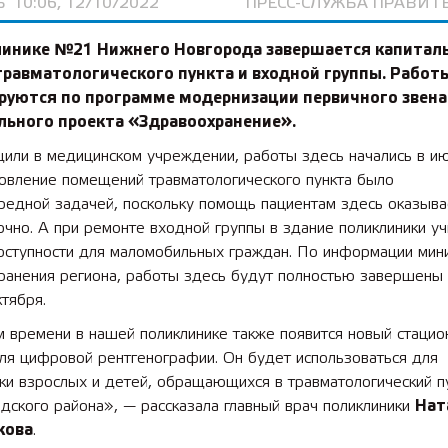
Ь
10:06, 12/10/2022
ПРЕСС-СЛУЖБА ПРАВИТ
линике №21 Нижнего Новгорода завершается капитал
травматологического пункта и входной группы. Работ
руются по программе модернизации первичного звена
льного проекта
«Здравоохранение»
.
щили в медицинском учреждении, работы здесь начались в и
новление помещений травматологического пункта было
редной задачей, поскольку помощь пациентам здесь оказыва
очно. А при ремонте входной группы в здание поликлиники у
оступности для маломобильных граждан. По информации мин
ранения региона, работы здесь будут полностью завершены
ктября.
м времени в нашей поликлинике также появится новый стаци
ля цифровой рентгенографии. Он будет использоваться для
ки взрослых и детей, обращающихся в травматологический п
ского района», — рассказала главный врач поликлиники
Нат
кова
.