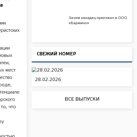
а
Зачем канадец приезжал в ООО
нии
«Бармино»
ристских
ации
СВЕЖИЙ НОМЕР
новых
леи,
ых мест
чество
28.02.2026
роде,
тенциале
ВСЕ ВЫПУСКИ
орского
то, что
ру
тностью