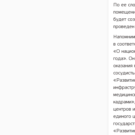
По ее сл
помещений
будет со
проведен 
Напомни
в соответ
«О нацио
года». Он
оказания
сосудист
«Развити
инфрастр
медицинс
кадрами»,
центров 
единого 
государс
«Развити