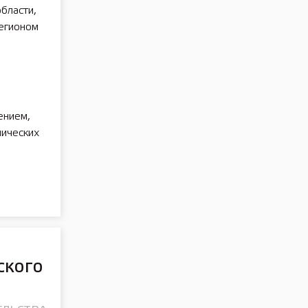
бласти,
регионом
ением,
мических
ского