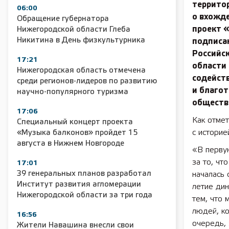
террито
06:00
о вхожд
Обращение губернатора
проект 
Нижегородской области Глеба
Никитина в День физкультурника
подписа
Российс
17:21
области
Нижегородская область отмечена
содейст
среди регионов-лидеров по развитию
и благо
научно-популярного туризма
общест
17:06
Как отме
Специальный концерт проекта
с историе
«Музыка балконов» пройдет 15
августа в Нижнем Новгороде
«В перву
за то, чт
17:01
39 генеральных планов разработал
началась 
Институт развития агломерации
летие ди
Нижегородской области за три года
тем, что 
людей, ко
16:56
очередь, 
Жители Навашина внесли свои