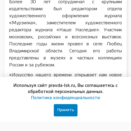
Более 30 лет сотрудничал с крупными
издательствами: был редактором отдела
художественного оформления журнала
«Мурзилка», заместителем художественного
редактора журнала «Наше Наследие». Участник
московских, российских и всесоюзных выставок.
Последние годы жизни провел в селе Любец
Владимирской области. Сегодня его работы
представлены в музеях и частных коллекциях
России и за рубежом.
«Искусство нашего времени открывает нам новое
имя — имя Вячеслава Шляндина. Это выдающийся
Используя сайт pravda-lsk.ru, Вы соглашаетесь с
график своего времени. Он работал в период так
обработкой персональных данных.
называемого „застоя“, в активные 1960-1980‑е
Политика конфиденциальности
годы, над станковой графикой. Как правило,
основным материалом для него служила тушь —
Принять
именно в ней проявились все его сильные стороны и
творческие методы. Пожалуй, самой важной темой и