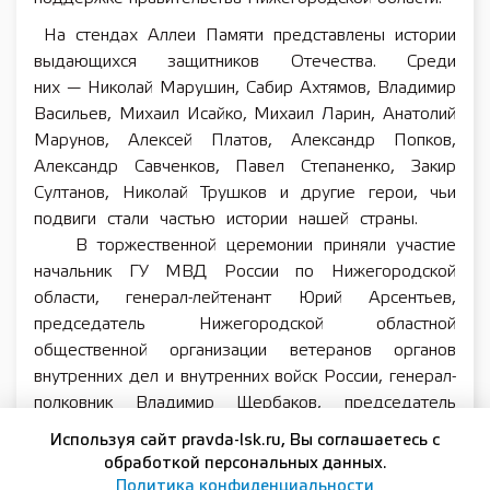
На стендах Аллеи Памяти представлены истории
выдающихся защитников Отечества. Среди
них — Николай Марушин, Сабир Ахтямов, Владимир
Васильев, Михаил Исайко, Михаил Ларин, Анатолий
Марунов, Алексей Платов, Александр Попков,
Александр Савченков, Павел Степаненко, Закир
Султанов, Николай Трушков и другие герои, чьи
подвиги стали частью истории нашей страны.
В торжественной церемонии приняли участие
начальник ГУ МВД России по Нижегородской
области, генерал-лейтенант Юрий Арсентьев,
председатель Нижегородской областной
общественной организации ветеранов органов
внутренних дел и внутренних войск России, генерал-
полковник Владимир Щербаков, председатель
Общественного совета при ГУ МВД России
Используя сайт pravda-lsk.ru, Вы соглашаетесь с
по Нижегородской области Вадим Гребенщиков,
обработкой персональных данных.
депутат Законодательного собрания Нижегородской
Политика конфиденциальности