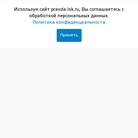
по их словам, соблюдают интервальность,
Используя сайт pravda-lsk.ru, Вы соглашаетесь с
отображаются в государственной навигационной
обработкой персональных данных.
системе, работают в вечернее время. В то же время
Политика конфиденциальности
жалобы были высказаны в адрес маршрутов А-16
и А-51. Представитель ГП
Принять
«Нижегородпассажиравтотранс» пообещал принять
оперативные меры по корректировке расписания
в вечерний час пик.
«Сегодня перевозчики лично убедились в том, что
их водители допускают нарушения в работе.
Результаты рейда будут рассмотрены
на еженедельном штабе по работе общественного
транспорта. До этого времени у пассажирских
предприятий есть время, чтобы принять меры
по устранению нарушений. Хорошо, что
перевозчики во время рейда не пытались
отнекиваться, а признали свои ошибки и назвали
конкретные сроки улучшения работы