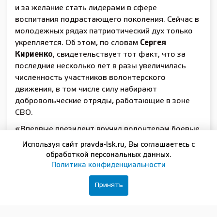
и за желание стать лидерами в сфере
воспитания подрастающего поколения. Сейчас в
молодежных рядах патриотический дух только
укрепляется. Об этом, по словам
Сергея
Кириенко
, свидетельствует тот факт, что за
последние несколько лет в разы увеличилась
численность участников волонтерского
движения, в том числе силу набирают
добровольческие отряды, работающие в зоне
СВО.
«Впервые президент вручил волонтерам боевые
награды. К сожалению, среди ребят есть и
Используя сайт pravda-lsk.ru, Вы соглашаетесь с
погибшие. Они шли за спинами военных,
обработкой персональных данных.
вытаскивали детей и стариков из завалов,
Политика конфиденциальности
разворачивали гуманитарные центры», —
Принять
рассказал
Сергей Кириенко
.
Задача, которая стоит перед государством на
сегодняшний день, — усовершенствовать