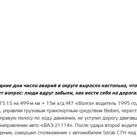
дние дни число аварий в округе выросло настолько, что
т вопрос: люди вдруг забыли, как вести себя на дорога
 15.15 на 499-м км + 15м а/д М7 «Волга» водитель 1995 го
 управляя грузовым транспортным средством Beiben, перест
 правую полосу по ходу движения, не уступил дорогу двигав
 направлении авто «ВАЗ-21114». После удара второй водит
ения, совершил столкновение с автомобилем Sitrak C7H под