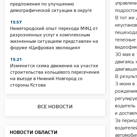
управлен
предложения по улучшению
подросто
демографической ситуации в округе
В тот же 
15:57
неустано
2025 11 01 Сельское хозяйство 2025
2025 11 01 55
Нижегородский опыт перехода МФЦ от
пешехода
разрозненных услуг к комплексным
телесные
жизненным ситуациям представлен на
видеофик
форуме «Цифровая эволюция»
30 мая в
15:21
двигаясь 
Изменится схема движения на участке
двигавше
строительства кольцевого пересечения
В резуль
на въезде в Нижний Новгород со
3 июня в 
стороны Кстова
рождения,
регулируе
водитель 
ВСЕ НОВОСТИ
и достав
За перио
водителей
НОВОСТИ ОБЛАСТИ
автомобил