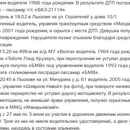
ием водителя 1968 года рождения. В результате ДТП постр
к – пассажир т/с «ВАЗ-21114».
день в 18.02 в Лыскове на ул. Строителей у дома 10/1
вленный водитель, управляя транспортным средством «Мазда
 лет СОШ №2
2025 11 01 Земли
 2001 года рождения, и скрылся с места ДТП. Девушка полу
сельскохозяйственного назна
 повреждения. Нарушителя позже отыскали благодаря средс
сации.
 15.20 на 498-м км а/д М7 «Волга» водитель 1964 года рож
на «Тойоте Лэнд Крузер», при перестроении не уступил доро
муся попутно «БМВ» под управлением водителя 1992 года 
тате столкновения пострадал пассажир «БМВ».
20.45 в Лыскове на ул. Мичурина у д. 61 водитель 2005 год
 управляя «Шевроле-Нивой» (на фото), при повороте налево
мом перекрёстке не уступил дорогу мотоциклисту. В резуль
мотоцикла, не имевший права управления, получил серьёзны
лен в ММЦ «Макарьевский».
д с 27 мая по 3 июня из участия в дорожном движении искл
. Трое из них не имели водительских удостоверений, а двое
ями, находясь в состоянии опьянения.