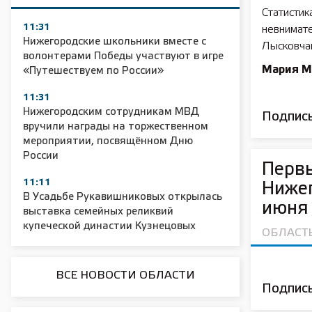
Статистик
11:31
невнимате
Нижегородские школьники вместе с
Лысковчан
волонтерами Победы участвуют в игре
Мария 
«Путешествуем по России»
11:31
Нижегородским сотрудникам МВД
Подписы
вручили награды на торжественном
мероприятии, посвящённом Дню
России
Первы
11:11
Нижег
В Усадьбе Рукавишниковых открылась
июня 
выставка семейных реликвий
купеческой династии Кузнецовых
ОБЛАСТ
ВСЕ НОВОСТИ ОБЛАСТИ
Подписы