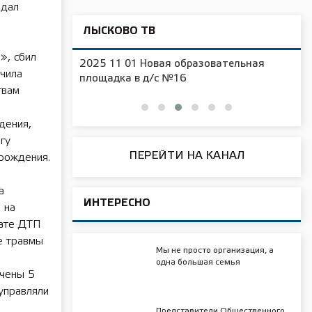
адал
ЛЫСКОВО ТВ
», сбил
2025 11 01 Новая образовательная
чила
чения
площадка в д/с №16
твам
дения,
гу
ПЕРЕЙТИ НА КАНАЛ
рождения.
а
ИНТЕРЕСНО
 на
тате ДТП
е травмы
Мы не просто организация, а
одна большая семья
ючены 5
 управляли
Представители Общественного