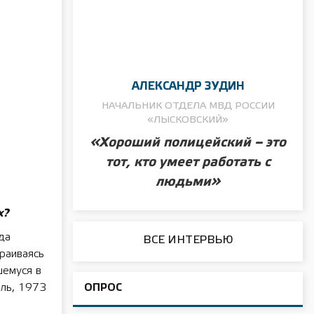
АЛЕКСАНДР ЗУДИН
НАЧАЛЬНИК ОТДЕЛА МВД РОССИИ
«ЛЫСКОВСКИЙ»
«Хороший полицейский – это
тот, кто умеет работать с
людьми»
х?
да
ВСЕ ИНТЕРВЬЮ
раиваясь
шемуся в
ель, 1973
ОПРОС