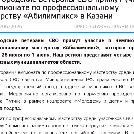
пионате по профессиональному
рству «Абилимпикс» в Казани
5/06/2026
ПРЕСС-СЛУЖБА ПРАВИТ
родские ветераны СВО примут участие в чемпио
иональному мастерству «Абилимпикс», который п
с 26 июня по 1 июля. Наш регион представят четыре 
разных муниципалитетов области.
торами чемпионата по профессиональному мастерству среди 
иков СВО являются Минпросвещения РФ, правительство Р
н, Государственный фонд поддержки участников СВО «
а». Мероприятие организовано по поручению президен
а Путина в рамках нацпроекта «Молодежь и дети» и п
д подряд.
ат по профессиональному мастерству среди участников СВО
кс“ помогает нашим героям не только вернуться к мирной ж
остойное место в авангарде российской экономики. В 