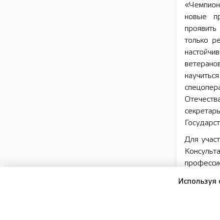
«Чемпион
новые пр
проявить
только ре
настойчив
ветерано
научитьс
спецопе
Отечеств
секрет
Государс
Для участ
Консульт
професси
организов
Используя 
Государс
России 
сопрово