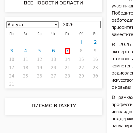
ВСЕ НОВОСТИ ОБЛАСТИ
участник
Победит
работода
приорите
Пн
Вт
Ср
Чт
Пт
Сб
Вс
заместит
1
2
В 2026 
8
9
3
4
5
6
7
эксперто
10
11
12
13
14
15
16
в основн
компетен
17
18
19
20
21
22
23
радиоэл
24
25
26
27
28
29
30
искусство
31
с новыми
В рамках
професс
ПИСЬМО В ГАЗЕТУ
инвалид
поддержк
запланиро