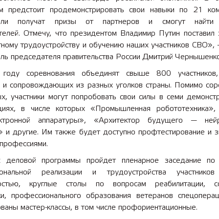
ам предстоит продемонстрировать свои навыки по 21 ком
ели получат призы от партнеров и смогут найти
телей. Отмечу, что президентом Владимир Путин поставил 
тному трудоустройству и обучению наших участников СВО», 
ель председателя правительства России Дмитрий Чернышенко
году соревнования объединят свыше 800 участников,
в и сопровождающих из разных уголков страны. Помимо сор
ых, участники могут попробовать свои силы в семи демонст
циях, в числе которых «Промышленная робототехника»
ектронной аппаратуры», «Архитектор будущего — нейр
» и другие. Им также будет доступно профтестирование и з
 профессиями.
 деловой программы пройдет пленарное заседание по
иональной реализации и трудоустройства участник
ностью, круглые столы по вопросам реабилитации, со
и, профессионального образования ветеранов спецоперац
ваны мастер-классы, в том числе профориентационные.