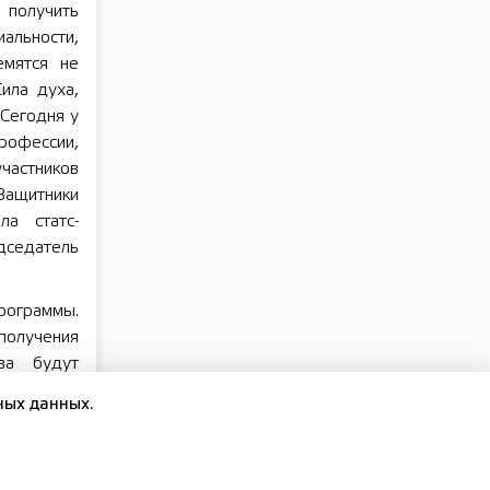
 получить
альности,
емятся не
ила духа,
 Сегодня у
рофессии,
частников
ащитники
ла статс-
едатель
программы.
получения
тва будут
ных данных.
резидента
ональное
алисты и