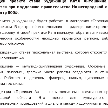
ицей проекта стала художница Катя Антошкина.
ется при поддержке правительства Нижегородской о
нтр 800».
е месяца художница будет работать в мастерских «Термина
оектом. В центре её исследования — традиция нижегородск
 дереву. В своей практике Катя планирует обратиться к плас
ическим особенностям народных промыслов региона, ра
вых объектов.
зиденции станет персональная выставка, которая откроется
Терминале А».
ошкина — мультидисциплинарная художница. Основные
ция, живопись, графика. Часто работы создаются на сты
в. Работает с деревом, фанерой, тканью, цифровым к
ми техниками.
денция «Терминал А» — часть экосистемы креативных пр
родской области. Это место для культурного 
плинарных исследований и диалога между художником и тер