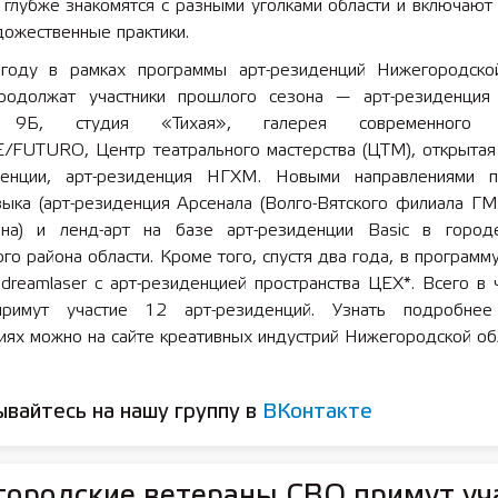
 глубже знакомятся с разными уголками области и включают
дожественные практики.
оду в рамках программы арт-резиденций Нижегородско
родолжат участники прошлого сезона — арт-резиденция
 9Б, студия «Тихая», галерея современного и
 лет СОШ №2
2025 11 01 Земли
FUTURO, Центр театрального мастерства (ЦТМ), открытая
сельскохозяйственного назна
денции, арт-резиденция НГХМ. Новыми направлениями 
зыка (арт-резиденция Арсенала (Волго-Вятского филиала ГМ
на) и ленд-арт на базе арт-резиденции Basic в горо
го района области. Кроме того, спустя два года, в программ
dreamlaser с арт-резиденцией пространства ЦЕХ*. Всего в 
примут участие 12 арт-резиденций. Узнать подробнее
ях можно на сайте креативных индустрий Нижегородской обл
вайтесь на нашу группу в
ВКонтакте
ородские ветераны СВО примут уч