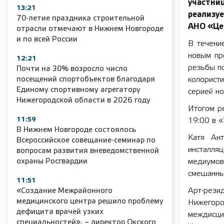
участн
13:21
реализу
70-летие праздника строительной
АНО «Це
отрасли отмечают в Нижнем Новгороде
и по всей России
В течени
новым пр
12:21
резьбы по
Почти на 30% возросло число
посещений спортобъектов благодаря
колорист
Единому спортивному агрегатору
серией но
Нижегородской области в 2026 году
Итогом ре
11:59
19:00 в «
В Нижнем Новгороде состоялось
Катя Ант
Всероссийское совещание-семинар по
инсталля
вопросам развития вневедомственной
охраны Росгвардии
медиумо
смешанны
11:51
Арт-рези
«Создание Межрайонного
медицинского центра решило проблему
Нижего
дефицита врачей узких
междисци
специальностей», – директор Окского