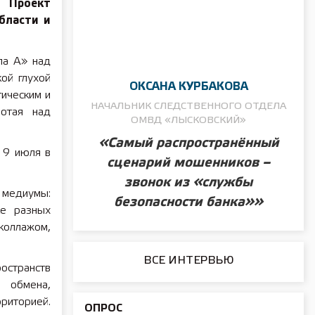
 Проект
бласти и
ла А» над
ой глухой
ОКСАНА КУРБАКОВА
тическим и
НАЧАЛЬНИК СЛЕДСТВЕННОГО ОТДЕЛА
ботая над
ОМВД «ЛЫСКОВСКИЙ»
«Самый распространённый
 9 июля в
сценарий мошенников –
звонок из «службы
 медиумы:
безопасности банка»»
ке разных
оллажом,
ВСЕ ИНТЕРВЬЮ
остранств
обмена,
риторией.
ОПРОС