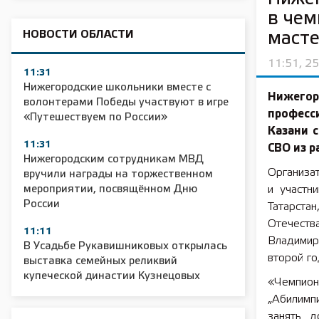
в чем
НОВОСТИ ОБЛАСТИ
масте
11:51, 2
11:31
Нижегородские школьники вместе с
Нижего
волонтерами Победы участвуют в игре
професс
«Путешествуем по России»
Казани 
11:31
СВО из 
Нижегородским сотрудникам МВД
Организа
вручили награды на торжественном
мероприятии, посвящённом Дню
и участн
России
Татарста
Отечеств
11:11
Владимир
В Усадьбе Рукавишниковых открылась
второй го
выставка семейных реликвий
купеческой династии Кузнецовых
«Чемпион
„Абилимпи
занять д