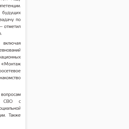
петенции.
 будущих
задачу по
— отметил
.
 включая
евнований
рационных
, «Монтаж
осетевое
накомство
 вопросам
ов СВО с
циальной
ии. Также