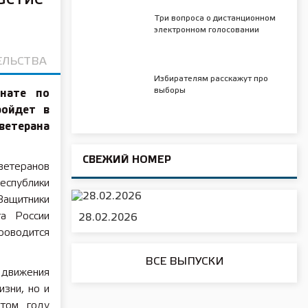
Три вопроса о дистанционном
электронном голосовании
ЕЛЬСТВА
Избирателям расскажут про
выборы
нате по
ройдет в
ветерана
СВЕЖИЙ НОМЕР
ветеранов
еспублики
Защитники
та России
28.02.2026
роводится
ВСЕ ВЫПУСКИ
 движения
изни, но и
этом году