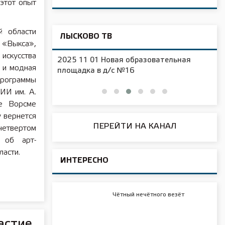
 этот опыт
й области
ЛЫСКОВО ТВ
 «Выкса»,
скусства
2025 11 01 Новая образовательная
 и модная
чения
площадка в д/с №16
программы
ИИ им. А.
де Ворсме
у вернется
ПЕРЕЙТИ НА КАНАЛ
четвертом
 об арт-
асти.
ИНТЕРЕСНО
Чётный нечётного везёт
астие