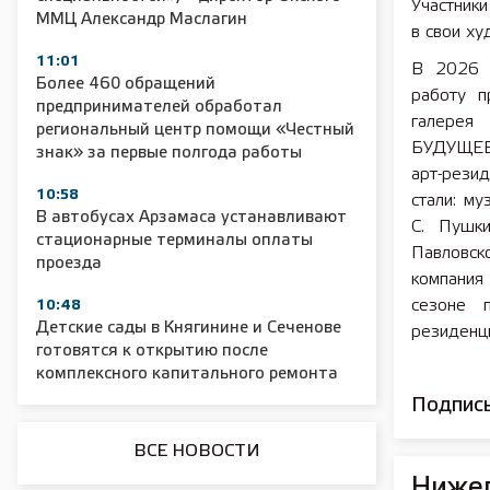
Участники
ММЦ Александр Маслагин
в свои ху
11:01
В 2026 г
Более 460 обращений
работу п
предпринимателей обработал
галерея
региональный центр помощи «Честный
2025 11 01 Сельское хозяйство 2025
2025 11 01 55
БУДУЩЕЕ/
знак» за первые полгода работы
арт-рези
10:58
стали: му
В автобусах Арзамаса устанавливают
С. Пушки
стационарные терминалы оплаты
Павловско
проезда
компания 
сезоне 
10:48
Детские сады в Княгинине и Сеченове
резиденци
готовятся к открытию после
комплексного капитального ремонта
Подписы
ВСЕ НОВОСТИ
Нижег