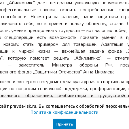
ат „Абилимпикс“ дает ветеранам уникальную возможность
офессиональные навыки, освоить востребованные специ
 способности. Несмотря на ранения, наши защитники стр
ализовать себя, но и принести пользу обществу, стране. С
ость, умение преодолевать трудности — вот залог их побед.
в спецоперации есть возможность показать умения в п
я новому, стать примером для товарищей. Адаптация у
рации к мирной жизни — важнейшая задача фонда „З
а“, которую помогает решить „Абилимпикс“, — отмети
арь — заместитель Министра обороны РФ, предс
твенного фонда „Защитники Отечества“ Анна Цивилева.
ников и экспертов предусмотрена культурная и спортивная 
ации по вопросам социальной поддержки, профориентации, 
онального образования, реабилитации и трудоустройс
аны в рамках выставочной программы чемпионата.
сайт pravda-lsk.ru, Вы соглашаетесь с обработкой персональ
твенный фонд «Защитники Отечества» создан по Указу П
Политика конфиденциальности
Владимира Путина. Основной его целью является перс
Принять
ждение ветеранов СВО и членов семей героев. Специ