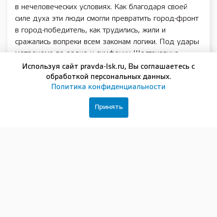
в нечеловеческих условиях. Как благодаря своей
силе духа эти люди смогли превратить город-фронт
в город-победитель, как трудились, жили и
сражались вопреки всем законам логики. Под удары
метронома по радио и симфонии Шостаковича
прошли испытания бомбёжками, голодом, холодом.
Используя сайт pravda-lsk.ru, Вы соглашаетесь с
обработкой персональных данных.
Но не просто выживали. На заводах они
Политика конфиденциальности
выпускали для фронта танки, самолёты, снаряды и
мины. Мужчины ушли на фронт, поэтому за станками
Принять
стояли женщины, старики, инвалиды и мальчики. В
школах учились даже, когда от холода засыхали
чернила.
Сегодняшние школьники, вспоминая тех, кто не
сдался и отстоял свой город и свободу, осознают,
как дорого стоит мирное небо над головой.
Подписывайтесь на нашу группу в
ВКонтакте