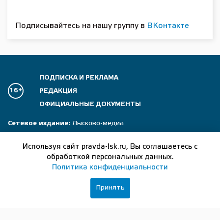
Подписывайтесь на нашу группу в
ВКонтакте
ПОДПИСКА И РЕКЛАМА
16+
РЕДАКЦИЯ
ОФИЦИАЛЬНЫЕ ДОКУМЕНТЫ
Сетевое издание:
Лысково-медиа
Отдел рекламы:
+7 (83149) 5-15-24
Используя сайт pravda-lsk.ru, Вы соглашаетесь с
обработкой персональных данных.
Главный редактор:
+7 (83149) 5-13-24
Политика конфиденциальности
Журналисты:
+7 (83149) 5-14-24
Принять
Бухгалтер:
+7 (83149) 5-37-56
Почта редакции:
lsk_gazett@list.ru