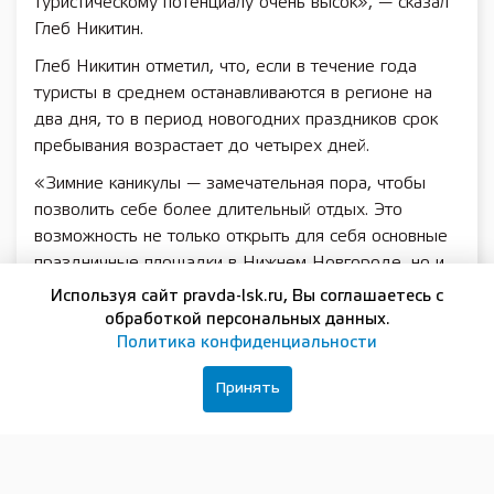
туристическому потенциалу очень высок», — сказал
Глеб Никитин.
Глеб Никитин отметил, что, если в течение года
туристы в среднем останавливаются в регионе на
два дня, то в период новогодних праздников срок
пребывания возрастает до четырех дней.
«Зимние каникулы — замечательная пора, чтобы
позволить себе более длительный отдых. Это
возможность не только открыть для себя основные
праздничные площадки в Нижнем Новгороде, но и
посетить другие туристические центры нашего
Используя сайт pravda-lsk.ru, Вы соглашаетесь с
региона: Дивеево, Большое Болдино, Городец,
обработкой персональных данных.
Семенов, деревню Простоквашино в Тонкинском
Политика конфиденциальности
округе, село Варнавино — родину Морозко. В этом
Принять
году, например, особой популярностью у
нижегородцев и туристов пользовался Арзамас, где
прошли масштабные рождественские торжества,
только 7 января здесь побывало 20 тысяч гостей!»