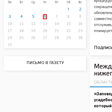
процедуре
Пн
Вт
Ср
Чт
Пт
Сб
Вс
сокращен
1
2
обновлен
7
8
9
3
4
5
6
совместн
10
11
12
13
14
15
16
отслуживш
17
18
19
20
21
22
23
планирует
24
25
26
27
28
29
30
31
Подписы
ПИСЬМО В ГАЗЕТУ
Межд
ниже
ОБЛАСТ
«Запове
усадебн
который