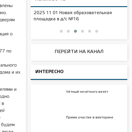
овлены
но.
2025 11 01 Новая образовательная
чения
площадка в д/с №16
 дверям
ация о
77 по
ПЕРЕЙТИ НА КАНАЛ
нального
ИНТЕРЕСНО
дома и их
елями и
Чётный нечётного везёт
одно
 в
оей
е
Прими участие в викторине
, будем
т люди