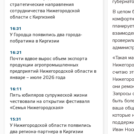
губернато
стратегические направления
сотрудничества Нижегородской
В целом 
области с Киргизией
комфортн
планирует
16:31
взаимоде
У Городца появились два города-
проверили
побратима в Киргизии
админист
16:21
«Такая ма
Почти вдвое вырос объем экспорта
Нижегород
продукции агропромышленных
предприятий Нижегородской области в
считаю эт
январе – июле 2026 года
Нижегоро
они ремо
16:11
Запросы о
Пять юбиляров супружеской жизни
быть бол
чествовали на открытии фестиваля
«Семья Нижегородская»
ваша обща
которые н
15:31
поддержи
У Нижегородской области появились
Иван Носк
два региона-партнера в Киргизии