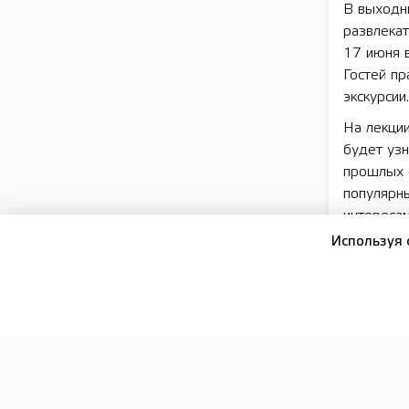
В выходны
развлекат
17 июня в
Гостей пр
экскурсии.
На лекци
будет уз
прошлых с
популярны
интересам
Используя 
На лекции
важнейши
и что изм
«Мы пригл
отдыхать 
новое, тв
программу