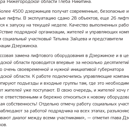
ра Нижегородской области Глеба Никитина.
более 4500 дзержинцев получат современные, безопасные и
ые лифты. В эксплуатацию сдано 28 объектов, еще 26 лифт
ся к запуску на текущей неделе. Качество выполненных рабо
йствие подрядной организации, жителей и управляющих комп
 социальный участковый Татьяна Зайцева и представители
рации Дзержинска.
ссовая замена лифтового оборудования в Дзержинске и в це
ской области проводится впервые за несколько десятилетий
о очень своевременной и нужной инициативой губернатора
дской области. К работе подключились управляющие компани
нтируют подъезды и входные группы там, где это необходим
т жителей уже поступают. В свою очередь, и жителей хочу 
ее ответственными и бережно относиться к новому оборудов
я собственность! Отдельно отмечу работу социальных участ
аблюдают за работой подрядчика на всех этапах, разъясняю
вают диалог между всеми участниками», — отметил глава Дз
ов.