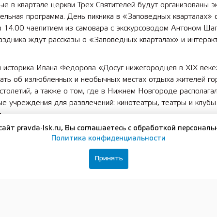
е в квартале церкви Трех Святителей будут организованы эк
ельная программа. День пикника в «Заповедных кварталах» 
 14.00 чаепитием из самовара с экскурсоводом Антоном Шап
аздника ждут рассказы о «Заповедных кварталах» и интерак
и историка Ивана Федорова «Досуг нижегородцев в XIX век
нать об излюбленных и необычных местах отдыха жителей го
толетий, а также о том, где в Нижнем Новгороде располага
е учреждения для развлечений: кинотеатры, театры и клубы
.
сайт pravda-lsk.ru, Вы соглашаетесь с обработкой персональ
 «Шесть условий дуэли» Антон Шапко расскажет о том, каки
Политика конфиденциальности
е правила существовали в поединке, почему их важно было 
енилось в вопросах защиты чести и достоинства за последние
Принять
ашаем всех на День пикника: любоваться деревянной архите
и расслабляться перед началом новой рабочей недели, узнав
орить и радоваться лету в уютной тени усадебных садов. Мы
 таким образом, чтобы взрослые смогли культурно отдохнут