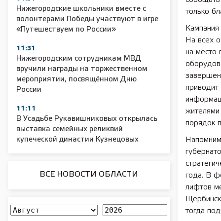
Нижегородские школьники вместе с
только бл
волонтерами Победы участвуют в игре
Кампания
«Путешествуем по России»
На всех о
11:31
на место 
Нижегородским сотрудникам МВД
оборудова
вручили награды на торжественном
завершени
мероприятии, посвящённом Дню
приводит
России
информаци
11:11
жителями
В Усадьбе Рукавишниковых открылась
порядок 
выставка семейных реликвий
купеческой династии Кузнецовых
Напомним
губернат
стратегич
ВСЕ НОВОСТИ ОБЛАСТИ
года. В 
лифтов м
Щербинск
тогда под