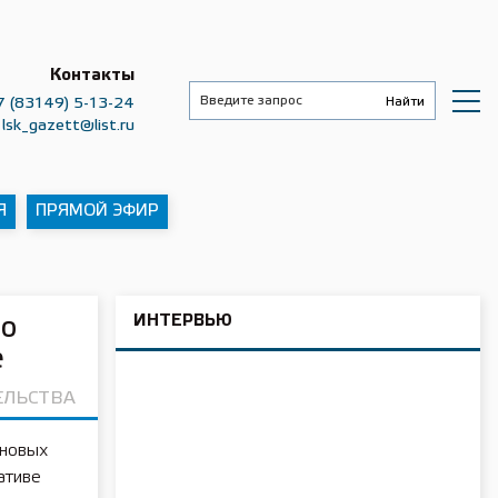
Контакты
7 (83149) 5-13-24
lsk_gazett@list.ru
Я
ПРЯМОЙ ЭФИР
ИНТЕРВЬЮ
во
е
ЕЛЬСТВА
 новых
ативе