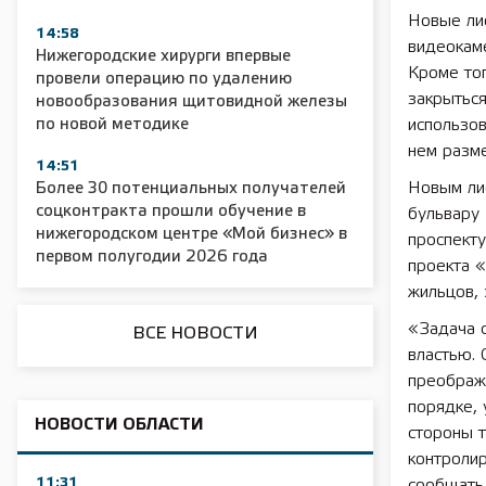
Новые лиф
14:58
видеокаме
2025 11 01 Сельское хозяйство 2025
2025 11 01 55
Нижегородские хирурги впервые
Кроме то
провели операцию по удалению
закрыться
новообразования щитовидной железы
по новой методике
использо
нем разм
14:51
Новым ли
Более 30 потенциальных получателей
соцконтракта прошли обучение в
бульвару
нижегородском центре «Мой бизнес» в
проспекту
первом полугодии 2026 года
проекта «
жильцов, 
«Задача 
ВСЕ НОВОСТИ
властью. 
преображ
порядке, 
НОВОСТИ ОБЛАСТИ
стороны 
контролир
11:31
сообщать 