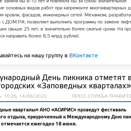
 заняла бы 8-10 лет и повлекла бы за собой значительное
ие основных видов работ при капремонте многоквартирных д
ия кровли, фасадов, инженерных сетей. Механизм, разработ
о с ДОМ.РФ, позволяет выполнить программу по замене лифт
их свыше 25 лет, в значительно более сжатые сроки. На пр
ся направить более 8,5 млрд рублей.
вайтесь на нашу группу в
ВКонтакте
ународный День пикника отметят 
городских «Заповедных кварталах»
Ь
10:26, 14/06/2023
ПРЕСС-СЛУЖБА ПРАВИТ
дные кварталы» АНО «АСИРИС» проведут фестиваль
ого отдыха, приуроченный к Международному Дню пик
 отмечается ежегодно 18 июня.