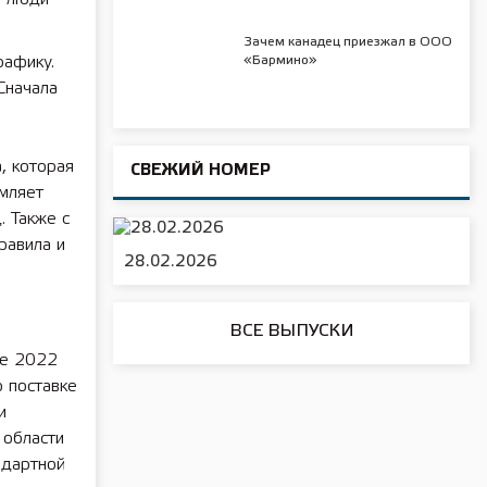
Зачем канадец приезжал в ООО
рафику.
«Бармино»
Сначала
, которая
СВЕЖИЙ НОМЕР
мляет
. Также с
равила и
28.02.2026
ВСЕ ВЫПУСКИ
ре 2022
 поставке
и
 области
ндартной