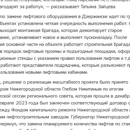
агодарят за работу», — рассказывает Татьяна Зайцева.
 по замене лифтового оборудования в Дзержинске идет по г
бъектах установлена четкая очередность выполнения работ. 
выходит монтажная бригада, которая демонтирует старое
ние, устанавливает новое и выполняет пусконаладку. После
я основной части на объекте работает строительная бригада
 в порядок лифтовые проемы и подъездные площадки, офор
онные стенды с указанием правил пользования лифтом и т.д
 работают представители подрядчика, которые разъясняют п
пользования новыми лифтовыми кабинами.
, решение о реализации масштабного проекта было принято
ором Нижегородской области Глебом Никитиным по итогам
еской сессии регионального совета, которая прошла в декаб
феврале 2023 года был заключен соответствующий договор о
ежду Фондом капитального ремонта Нижегородской области 
им лифтостроительным заводом. Губернатор Нижегородской
черкнул, что замена планируемого количества лифтов по ста