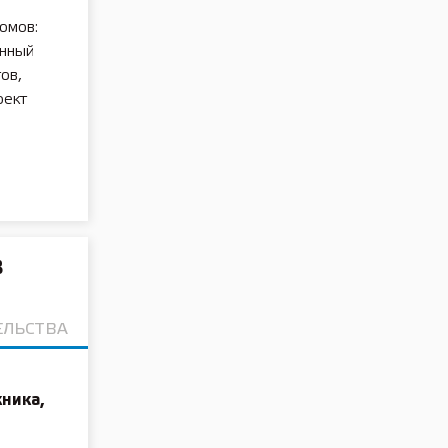
омов:
анный
ов,
оект
в
ЕЛЬСТВА
ника,