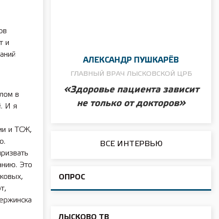
ов
т и
аний
АЛЕКСАНДР ПУШКАРЁВ
ГЛАВНЫЙ ВРАЧ ЛЫСКОВСКОЙ ЦРБ
«Здоровье пациента зависит
лом в
не только от докторов»
. И я
и и ТСЖ,
о.
ВСЕ ИНТЕРВЬЮ
призвать
анию. Это
ковых,
ОПРОС
т,
ержинска
ЛЫСКОВО ТВ