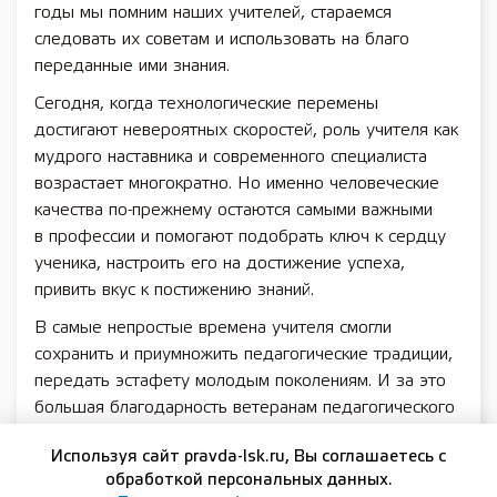
годы мы помним наших учителей, стараемся
следовать их советам и использовать на благо
переданные ими знания.
Сегодня, когда технологические перемены
достигают невероятных скоростей, роль учителя как
мудрого наставника и современного специалиста
возрастает многократно. Но именно человеческие
качества по-прежнему остаются самыми важными
в профессии и помогают подобрать ключ к сердцу
ученика, настроить его на достижение успеха,
привить вкус к постижению знаний.
В самые непростые времена учителя смогли
сохранить и приумножить педагогические традиции,
передать эстафету молодым поколениям. И за это
большая благодарность ветеранам педагогического
труда. Перед современными представителями
Используя сайт pravda-lsk.ru, Вы соглашаетесь с
профессии встают новые задачи, они активно
обработкой персональных данных.
используют в своей работе цифровые технологии