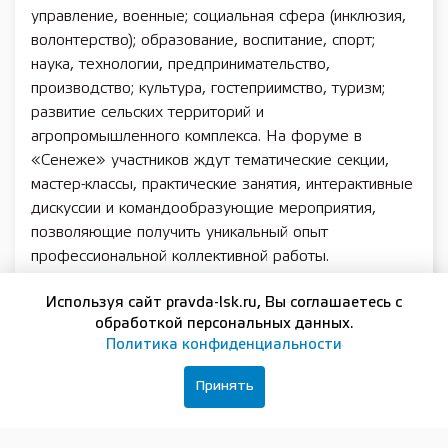
управление, военные; социальная сфера (инклюзия,
волонтерство); образование, воспитание, спорт;
наука, технологии, предпринимательство,
производство; культура, гостеприимство, туризм;
развитие сельских территорий и
агропромышленного комплекса. На форуме в
«Сенеже» участников ждут тематические секции,
мастер-классы, практические занятия, интерактивные
дискуссии и командообразующие мероприятия,
позволяющие получить уникальный опыт
профессиональной коллективной работы.
«Современное управление невозможно без умения
Используя сайт pravda-lsk.ru, Вы соглашаетесь с
собирать и вдохновлять команды. Мир стремительно
обработкой персональных данных.
меняется, и цель форума – поиск ответов на
Политика конфиденциальности
современные управленческие вызовы. От набора
людей в команду до их мотивации, от налаживания
Принять
эффективного взаимодействия до запуска
прорывных проектов. Мастер узнается по