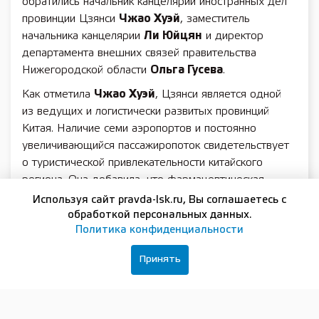
обратились начальник канцелярии иностранных дел
провинции Цзянси
Чжао Хуэй
, заместитель
начальника канцелярии
Ли Юйцян
и директор
департамента внешних связей правительства
Нижегородской области
Ольга Гусева
.
Как отметила
Чжао Хуэй
, Цзянси является одной
из ведущих и логистически развитых провинций
Китая. Наличие семи аэропортов и постоянно
увеличивающийся пассажиропоток свидетельствует
о туристической привлекательности китайского
региона. Она добавила, что фармацевтическая
отрасль также показывает свой растущий потенциал,
Используя сайт pravda-lsk.ru, Вы соглашаетесь с
особенно в условиях текущей эпидемиологической
обработкой персональных данных.
Политика конфиденциальности
обстановки.
«За последний год Нижегородская область
Принять
и провинция Цзянси поддерживали тесное
взаимодействие, обменивались письмами по важным
для обеих сторон вопросам и тем самым активно