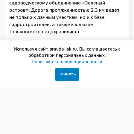
садоводческому объединению «Зеленый
остров». Дорога протяженностью 2,3 км ведет
не только к дачным участкам, но и к базе
гидростроителей, а также к шлюзам
Горьковского водохранилища.
Почти 2,5 км дороги отремонтировали для
жителей населенных пунктов Дроздово,
Используя сайт pravda-lsk.ru, Вы соглашаетесь с
обработкой персональных данных.
Ягодное, Лесное и Лазарево. С комфортом
Политика конфиденциальности
теперь смогут добираться до своих домов и
более 500 жителей села Шадрино. Здесь в
Принять
нормативное состояние привели около 4,5 км
дороги.
Все работы выполнены в течение месяца.
Подрядчик уложил в зависимости от состояния
основания дорог один или два слоя
асфальтобетона, укрепил на глубину 10 см
обочины, нанес горизонтальную разметку.
Комиссия проверила ширину и длину